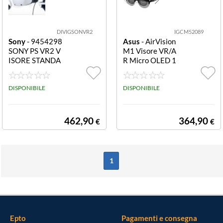
DIVIGSONVR2
IGCM52089
Sony
- 9454298
Asus
- AirVision
SONY PS VR2 V
M1 Visore VR/A
ISORE STANDA
R Micro OLED 1
RDVISORE PLA
920x1080 AIR
YSTATION VR2
VISION M1 192
DISPONIBILE
0X1080 16:9
DISPONIBILE
462,90
364,90
€
€
1
Epto
Pagamenti e consegna