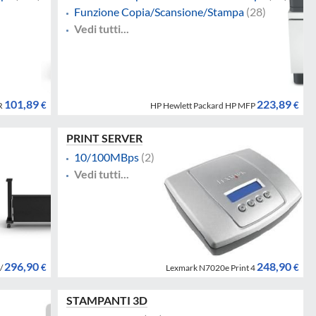
Funzione Copia/Scansione/Stampa
(28)
Vedi tutti...
101,89
223,89
€
€
R
HP Hewlett Packard HP MFP
PRINT SERVER
10/100MBps
(2)
Vedi tutti...
296,90
248,90
€
€
/
Lexmark N7020e Print 4
STAMPANTI 3D