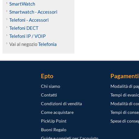
SmartWatch
Smartwatch - Accessori
Telefoni - Accessori
Telefoni DECT
Telefoni IP / VOIP
Vai al negozio
Telefonia
Epto
Pagamenti
Chi siamo
Modalità di p
Contatti
Tempi di evasi
Condizioni di vendita
Modalità di c
Come acquistare
Tempi di cons
PickUp Point
Spese di conse
Buoni Regalo
Guide e consigli per l'acquisto