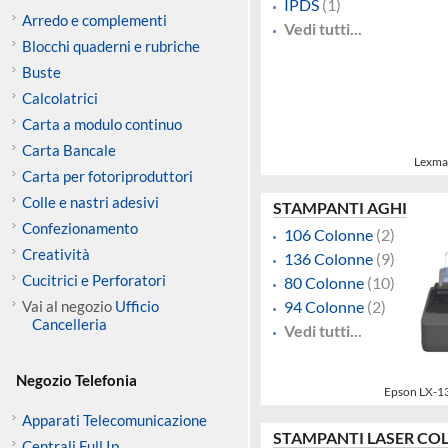
IPDS
(1)
Arredo e complementi
Vedi tutti...
Blocchi quaderni e rubriche
Buste
Calcolatrici
Carta a modulo continuo
Carta Bancale
Lexma
Carta per fotoriproduttori
Colle e nastri adesivi
STAMPANTI AGHI
Confezionamento
106 Colonne
(2)
Creatività
136 Colonne
(9)
Cucitrici e Perforatori
80 Colonne
(10)
Vai al negozio
Ufficio
94 Colonne
(2)
Cancelleria
Vedi tutti...
Negozio Telefonia
Epson LX-
Apparati Telecomunicazione
STAMPANTI LASER CO
Centrali Full Ip