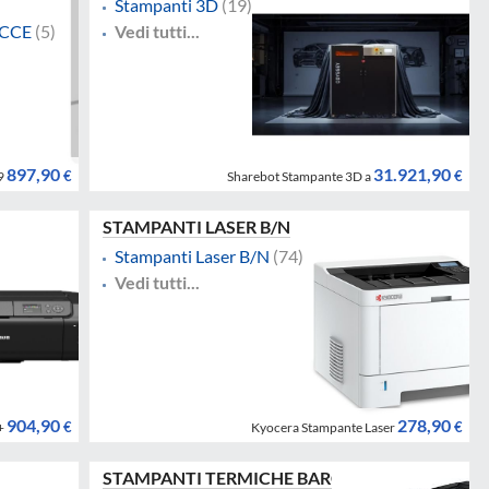
Stampanti 3D
(19)
ACCE
(5)
Vedi tutti...
897,90
31.921,90
€
€
9
Sharebot Stampante 3D a
STAMPANTI LASER B/N
Stampanti Laser B/N
(74)
Vedi tutti...
904,90
278,90
€
€
+
Kyocera Stampante Laser
STAMPANTI TERMICHE BARCODE/RICEVUTE