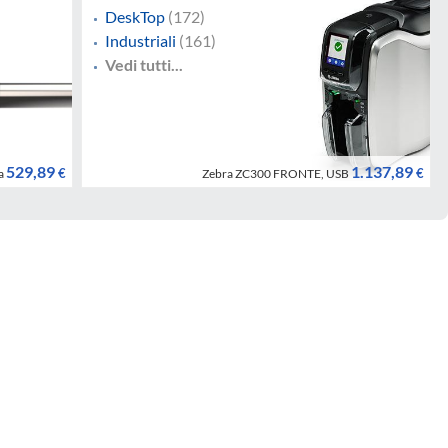
DeskTop
(172)
Industriali
(161)
Vedi tutti...
529,89
1.137,89
€
€
a
Zebra ZC300 FRONTE, USB