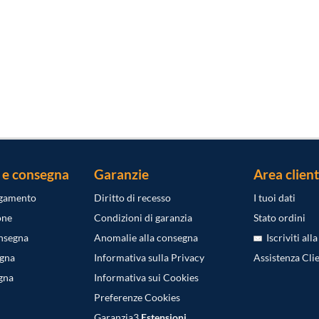
 e consegna
Garanzie
Area client
agamento
Diritto di recesso
I tuoi dati
one
Condizioni di garanzia
Stato ordini
onsegna
Anomalie alla consegna
Iscriviti all
egna
Informativa sulla Privacy
Assistenza Clie
gna
Informativa sui Cookies
Preferenze Cookies
Garanzia3
Estensioni