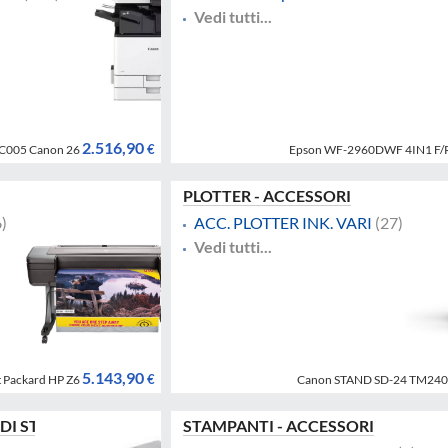
Vedi tutti...
2.516,90
€
C005 Canon 26
Epson WF-2960DWF 4IN1 F/
PLOTTER - ACCESSORI
)
ACC. PLOTTER INK. VARI
(27)
Vedi tutti...
5.143,90
€
t Packard HP Z6
Canon STAND SD-24 TM240
 DI STAMPA
STAMPANTI - ACCESSORI