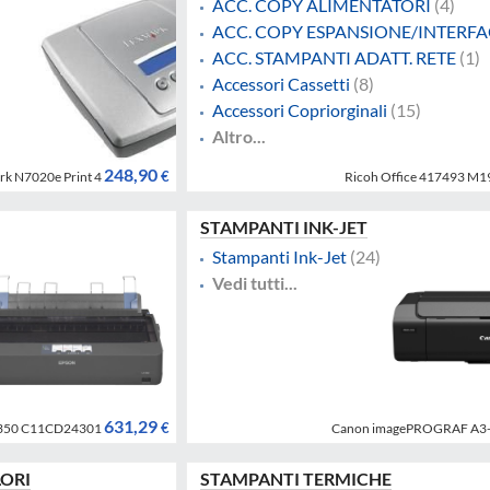
ACC. COPY ALIMENTATORI
(4)
ACC. COPY ESPANSIONE/INTERF
ACC. STAMPANTI ADATT. RETE
(1)
Accessori Cassetti
(8)
Accessori Copriorginali
(15)
Altro...
248,90
€
rk N7020e Print 4
Ricoh Office 417493 M1
STAMPANTI INK-JET
Stampanti Ink-Jet
(24)
Vedi tutti...
631,29
€
1350 C11CD24301
Canon imagePROGRAF A3
LORI
STAMPANTI TERMICHE