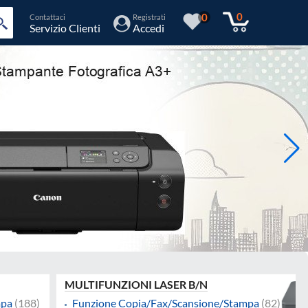
0
0
Contattaci
Registrati
Servizio Clienti
Accedi
MULTIFUNZIONI LASER B/N
mpa
(188)
Funzione Copia/Fax/Scansione/Stampa
(82)