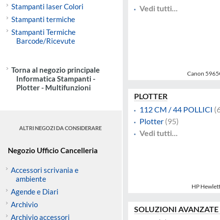
Stampanti laser Colori
Vedi tutti...
Stampanti termiche
Stampanti Termiche
Barcode/Ricevute
Torna al negozio principale
Canon 5965
Informatica Stampanti -
Plotter - Multifunzioni
PLOTTER
112 CM / 44 POLLICI
(6
Plotter
(95)
ALTRI NEGOZI DA CONSIDERARE
Vedi tutti...
Negozio Ufficio Cancelleria
Accessori scrivania e
ambiente
HP Hewlet
Agende e Diari
Archivio
SOLUZIONI AVANZATE
Archivio accessori