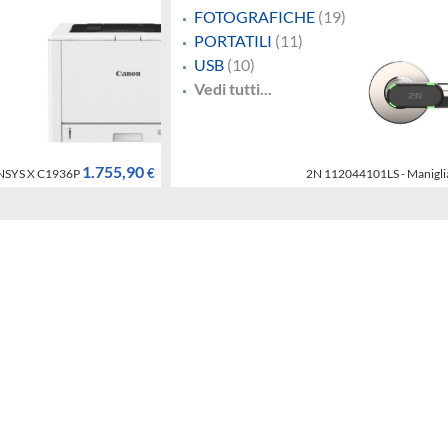
FOTOGRAFICHE
(19)
PORTATILI
(11)
USB
(10)
Vedi tutti...
1.755,90
€
ENSYS X C1936P
2N 112044101LS - Manigli