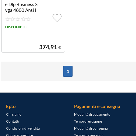
e Dlp Business S
vga 4800 Ansi l
umen X1128H
DISPONIBILE
374,91
€
1
Epto
Pagamenti e consegna
Chi siamo
Modalità di pagamento
Contatti
Tempi di evasione
Condizioni di vendita
Modalità di consegna
Come acquistare
Tempi di consegna