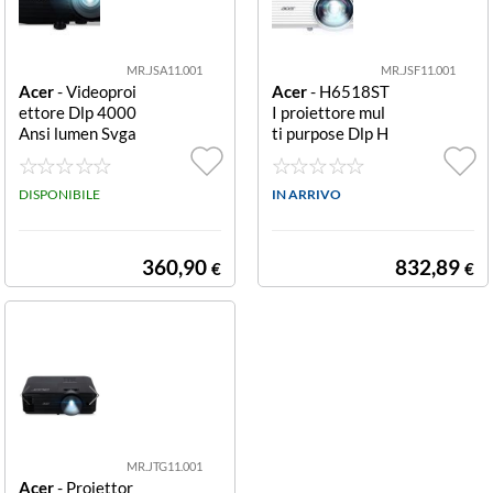
MR.JSA11.001
MR.JSF11.001
Acer
- Videoproi
Acer
- H6518ST
ettore Dlp 4000
I proiettore mul
Ansi lumen Svga
ti purpose Dlp H
X1123HP 20.00
6518STI
0 1 4000ANSI V
GA HDMI WIRE
DISPONIBILE
IN ARRIVO
LESS
360,90
832,89
€
€
MR.JTG11.001
Acer
- Proiettor