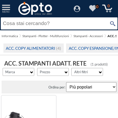
filter_id
filter_fprezzo
filter_adds
Resetta
Resetta
Resetta
Applica
Applica
Applica
0
0
MENU
×
Solo Promozioni
Prezzo minimo
Brother
Solo Disponibili
Informatica
Stampanti - Plotter - Multifunzioni
Stampanti - Accessori
ACC. S
Visualizza solo le Novità
Prezzo massimo
ACC. COPY ALIMENTATORI
(4)
ACC. COPY ESPANSIONE/
ACC. STAMPANTI ADATT. RETE
(1 prodotti)
Marca
Prezzo
Altri filtri
Ordina per: