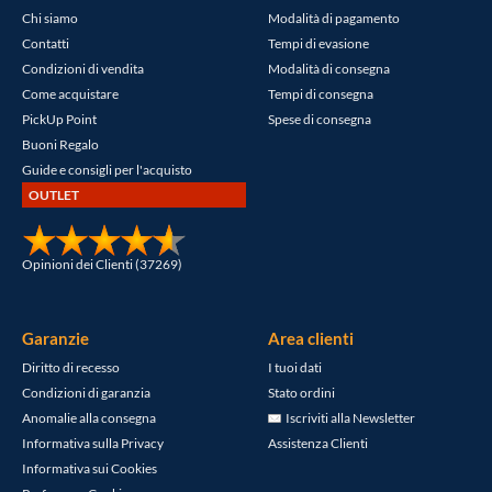
Chi siamo
Modalità di pagamento
Contatti
Tempi di evasione
Condizioni di vendita
Modalità di consegna
Come acquistare
Tempi di consegna
PickUp Point
Spese di consegna
Buoni Regalo
Guide e consigli per l'acquisto
OUTLET
Opinioni dei Clienti (37269)
Garanzie
Area clienti
Diritto di recesso
I tuoi dati
Condizioni di garanzia
Stato ordini
Anomalie alla consegna
Iscriviti alla Newsletter
Informativa sulla Privacy
Assistenza Clienti
Informativa sui Cookies