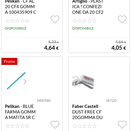
Pelikan
- CF AL
Artiglio
- PLAST
20 CF4 GOMM
ICA ? CONFEZI
A 100435909 C
ONE DA 20 CF2
F3+1 Gomma A
0GOMMA IN 5
L 20 gomma bia
26/20 5010 CF
nca in vinile per
DISPONIBILE
20GOMMA IN
DISPONIBILE
cancellare il trat
PLASTICA 526/
to della matita
20
5,33
4,66
€
€
4,64
4,05
€
€
24007085
187120
Pelikan
- BLUE
Faber Castell
-
FARMA GOMM
DUST-FREE CF
A MATITA SR C
20GOMMA DU
F6 PER CANCE
STFREE 18712
LLARE 300028
0 Gomma Dustf