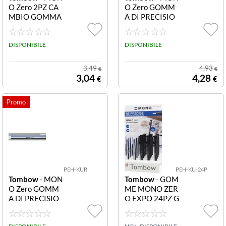
O Zero 2PZ CA
O Zero GOMM
MBIO GOMMA
A DI PRECISIO
ROTONDA PER
NE RETTA PEH-
-KUR 2PZ CAM
KUS GOMMA D
BIO GOMMA M
DISPONIBILE
I PRECISIONE
DISPONIBILE
ONO ZERO RO
MONO ZERO F
TONDA
ORMA RETTAN
3,49
4,93
€
€
GOLARE 2.5X5
3,04
4,28
€
€
MM RIFINITUR
A IN COLORI A
SSORTITI
PEH-KUR
PEH-KU-24P
Tombow
- MON
Tombow
- GOM
O Zero GOMM
ME MONO ZER
A DI PRECISIO
O EXPO 24PZ G
NE ROTON PEH
OMMA ASSOR
-KUR GOMMA
T PEH-KU-24P