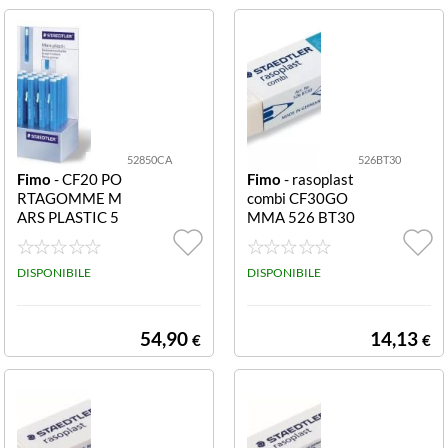
52850CA
526BT30
Fimo
- CF20 PO
Fimo
- rasoplast
RTAGOMME M
combi CF30GO
ARS PLASTIC 5
MMA 526 BT30
2850CA CF20 P
Gomma Rasopla
ORTAGOMME
st Combi 526 B
MARS PLASTIC
DISPONIBILE
T30 43x19x13
DISPONIBILE
mm parte blu pe
r inchiostro su c
arta comfort qu
54,90
14,13
€
€
ality (conf.30)