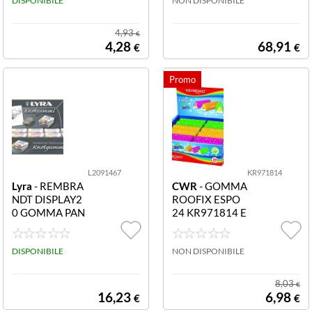
DI PRECISIONE
DISPONIBILE
EXPO 24PZ GO
NON DISPONIBILE
MONO ZERO F
MMA MONO Z
ORMA ROTON
ERO ASSORTIT
4,93
€
DA DIAMETRO
I
4,28
68,91
€
€
2.3MM RIFINIT
URA IN COLOR
I ASSORTITI
L2091467
KR971814
Lyra
- REMBRA
CWR
- GOMMA
NDT DISPLAY2
ROOFIX ESPO
0 GOMMA PAN
24 KR971814 E
E L2091467 DI
SPO 24 GOMM
SPLAY20 LYRA
A ROOFIX
GOMMA PANE
DISPONIBILE
NON DISPONIBILE
REMBRANDT
8,03
€
16,23
6,98
€
€