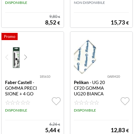
245 CF6 MATIT
DISPONIBILE
ree bianca in vin
NON DISPONIBILE
A PER CANCEL
ile di alta qualit
LARE SR
à extra-soft con
9,80
€
fascetta (conf.2
8,52
15,73
€
€
0)
185610
0ARM20
Faber Castell
-
Pelikan
- UG 20
GOMMA PRECI
CF20 GOMMA
SIONE + 4 GO
UG20 BIANCA
MME RICAMBI
PANE 3000281
O 185610 BLIS
29 CF20 GOM
TER 1 GOMMA
DISPONIBILE
MA UG20 BIAN
DISPONIBILE
DI PRECISIONE
CA GOMMA PA
+ 4 GOMME DI
NE
6,26
€
RICAMBIO
5,44
12,83
€
€