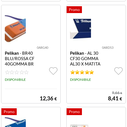
0ARG40
0ARD53
Pelikan
- BR40
Pelikan
- AL 30
BLU/ROSSA CF
CF30 GOMMA
40GOMMA BR
AL30 X MATITA
400142586 CF
BIANCA 30001
40GOMMA BR
4803 CF30 GO
BLU/ROSSA
DISPONIBILE
MMA AL30 X M
DISPONIBILE
ATITA BIANCA
9,66
€
12,36
8,41
€
€