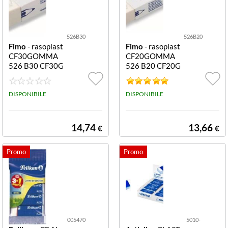
526B30
526B20
Fimo
- rasoplast
Fimo
- rasoplast
CF30GOMMA
CF20GOMMA
526 B30 CF30G
526 B20 CF20G
OMMA RASOP
OMMA RASOP
LAST 43X19X1
LAST
3
DISPONIBILE
DISPONIBILE
14,74
13,66
€
€
005470
5010-