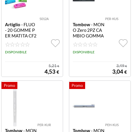
5012A
PER-KUS
Artiglio
- FLUO
Tombow
- MON
- 20 GOMME P
O Zero 2PZ CA
ER MATITA CF2
MBIO GOMMA
0 5012 CF20 G
MEMO RETTA
OMME FLUO
NGO PER-KUS
DISPONIBILE
2PZ CAMBIO G
DISPONIBILE
OMMA MEMO
ZERO RETTAN
5,21
3,49
€
€
GO
4,53
3,04
€
€
PER-KUR
PEH-KUS
Tombow
- MON
Tombow
- MON