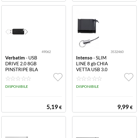
49062
3532460
Verbatim
- USB
Intenso
- SLIM
DRIVE 2.0 8GB
LINE 8 gb CHIA
PINSTRIPE BLA
VETTA USB 3.0
CK
8GB - SL 35324
60 CHIAVETTA
DISPONIBILE
USB 3.0 8GB - S
DISPONIBILE
lim line - retroco
mpatibile Usb 2.
0
5,19
9,99
€
€