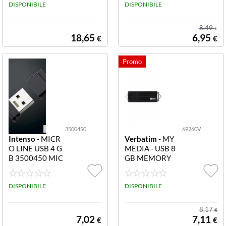
8GB USB2.0 PE
DISPONIBILE
USB 2.0 8GB
DISPONIBILE
N DRIVE NERO
8,49
€
18,65
6,95
€
€
3500450
69260V
Intenso
- MICR
Verbatim
- MY
O LINE USB 4 G
MEDIA - USB 8
B 3500450 MIC
GB MEMORY
RO LINE USB 4
MYUSB 69260
GB
MEMORY USB -
DISPONIBILE
8GB - MYUSB
DISPONIBILE
8,17
€
7,02
7,11
€
€