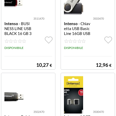
3511470
3503470
Intenso
- BUSI
Intenso
- Chiav
NESS LINE USB
etta USB Basic
BLACK 16 GB 3
Line 16GB USB
511470 BUSIN
2.0 3503470
ESS LINE USB B
LACK 16 GB
DISPONIBILE
DISPONIBILE
10,27
12,96
€
€
3502470
3500470