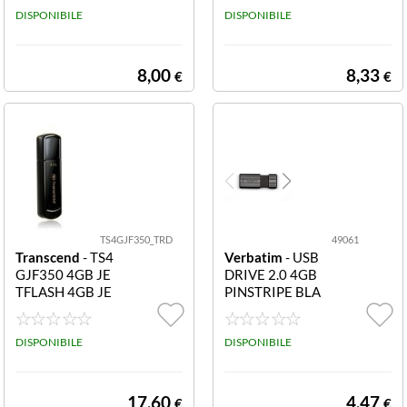
CHIAVETTA US
DISPONIBILE
DISPONIBILE
B 8GB VERDE
USB 2.0
8,00
8,33
€
€
TS4GJF350_TRD
49061
Transcend
- TS4
Verbatim
- USB
GJF350 4GB JE
DRIVE 2.0 4GB
TFLASH 4GB JE
PINSTRIPE BLA
TFLASH 350
CK
DISPONIBILE
DISPONIBILE
17,60
4,47
€
€