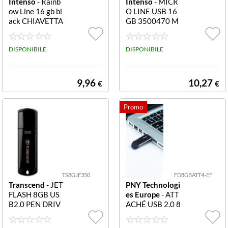
Intenso
- Rainb
Intenso
- MICR
ow Line 16 gb bl
O LINE USB 16
ack CHIAVETTA
GB 3500470 M
USB 16GB NER
ICRO LINE USB
A 2.0 3502470
16 GB
CHIAVETTA US
DISPONIBILE
DISPONIBILE
B 16GB NERA
USB 2.0
9,96
10,27
€
€
TS8GJF350
FD8GBATT4-EF
Transcend
- JET
PNY Technologi
FLASH 8GB US
es Europe
- ATT
B2.0 PEN DRIV
ACHÉ USB 2.0 8
E NERO TS8GJ
GB FD8GBATT
F350 JETFLASH
4-EF ATTACHÉ