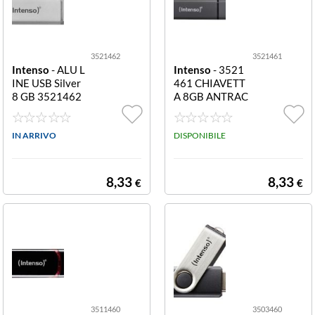
3521462
3521461
Intenso
- ALU L
Intenso
- 3521
INE USB Silver
461 CHIAVETT
8 GB 3521462
A 8GB ANTRAC
ALU LINE USB s
ITE USB 2.0 CHI
ilver 8 GB
AVETTA 8GB A
IN ARRIVO
NTRACITE USB
DISPONIBILE
2.0
8,33
8,33
€
€
3511460
3503460