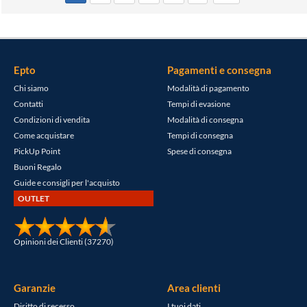
Epto
Pagamenti e consegna
Chi siamo
Modalità di pagamento
Contatti
Tempi di evasione
Condizioni di vendita
Modalità di consegna
Come acquistare
Tempi di consegna
PickUp Point
Spese di consegna
Buoni Regalo
Guide e consigli per l'acquisto
OUTLET
Opinioni dei Clienti (37270)
Garanzie
Area clienti
Diritto di recesso
I tuoi dati