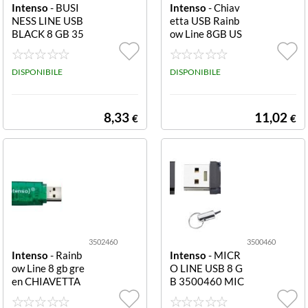
Intenso
- BUSI
Intenso
- Chiav
NESS LINE USB
etta USB Rainb
BLACK 8 GB 35
ow Line 8GB US
11460 BUSINE
B 2.0 3503460
SS LINE USB BL
ACK 8 GB
DISPONIBILE
DISPONIBILE
8,33
11,02
€
€
3502460
3500460
Intenso
- Rainb
Intenso
- MICR
ow Line 8 gb gre
O LINE USB 8 G
en CHIAVETTA
B 3500460 MIC
USB 8GB VERD
RO LINE USB 8
E 2.0 3502460
GB