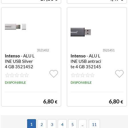
3521452
3521451
Intenso
- ALU L
Intenso
- ALU L
INE USB Silver
INE USB antraci
4 GB 3521452
te 4 GB 352145
ALU LINE USB s
1 ALU LINE US
ilver 4 GB
B antracite 4 G
DISPONIBILE
B
DISPONIBILE
6,80
6,80
€
€
1
2
3
4
5
..
11