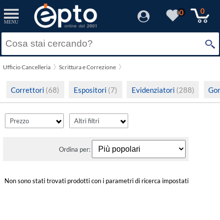
filter_fprezzo
filter_adds
Resetta
Resetta
Applica
Applica
0
0
MENU
Solo Promozioni
Prezzo minimo
Solo Disponibili
Ufficio Cancelleria
Scrittura e Correzione
Visualizza solo le Novità
Prezzo massimo
Correttori
(68)
Espositori
(7)
Evidenziatori
(288)
Go
Prezzo
Altri filtri
Ordina per:
Non sono stati trovati prodotti con i parametri di ricerca impostati