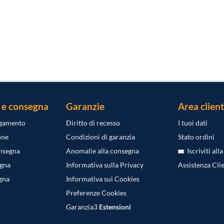
 e consegna
Garanzie
Area client
agamento
Diritto di recesso
I tuoi dati
one
Condizioni di garanzia
Stato ordini
onsegna
Anomalie alla consegna
Iscriviti all
egna
Informativa sulla Privacy
Assistenza Clie
gna
Informativa sui Cookies
Preferenze Cookies
Garanzia3
Estensioni