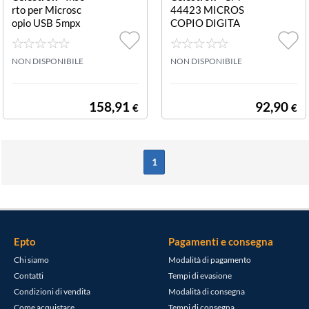
rto per Microsc
44423 MICROS
opio USB 5mpx
COPIO DIGITA
DIGITALE CM4
L IMAGE 2.1MP
4422 INSERTO
MICROSCOPIO
MICROSCOPIO
NON DISPONIBILE
DIGITAL IMAG
NON DISPONIBILE
DIGITALE 5MP
E 2.1MP
158,91
92,90
€
€
1
Epto
Pagamenti e consegna
Chi siamo
Modalità di pagamento
Contatti
Tempi di evasione
Condizioni di vendita
Modalità di consegna
Come acquistare
Tempi di consegna