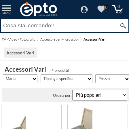
filter_id
filtro1
filter_fprezzo
filter_adds
Resetta
Resetta
Resetta
Resetta
Applica
Applica
Applica
Applica
0
0
MENU
×
Solo Promozioni
Telecamere
(2)
Prezzo minimo
Celestron
Solo Disponibili
Vetrini e Campioni
(2)
TV - Video - Fotografia
Accessori per Microscopi
Accessori Vari
Visualizza solo le Novità
Prezzo massimo
Accessori Vari
Accessori Vari
(4 prodotti)
Marca
Tipologia specifica
Prezzo
Ordina per: