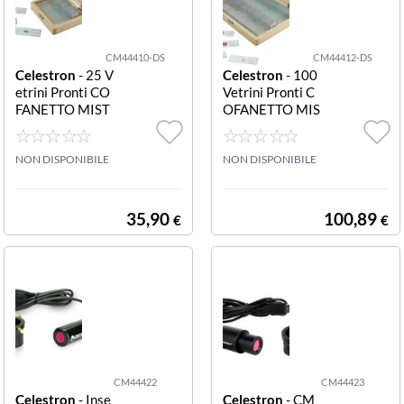
CM44410-DS
CM44412-DS
Celestron
- 25 V
Celestron
- 100
etrini Pronti CO
Vetrini Pronti C
FANETTO MIST
OFANETTO MIS
I CM44410-DS
TI CM44412-D
COFANETTO 2
S COFANETTO
5 VETRINI PRO
NON DISPONIBILE
100 VETRINI P
NON DISPONIBILE
NTI MISTI
RONTI MISTI
35,90
100,89
€
€
CM44422
CM44423
Celestron
- Inse
Celestron
- CM