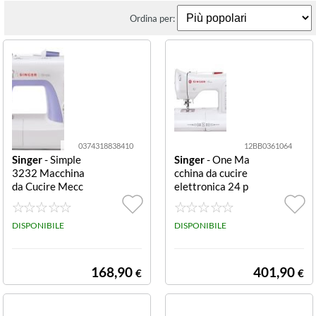
Ordina per:
0374318838410
12BB0361064
Singer
- Simple
Singer
- One Ma
3232 Macchina
cchina da cucire
da Cucire Mecc
elettronica 24 p
anica Macchina
unti Bianco One
da cucire mecca
nica SIMPLE 32
DISPONIBILE
DISPONIBILE
32, 32 punti util
i, Asola automat
ica in 1 tempo, i
168,90
401,90
€
€
nfila ago autom
atico, 1 occhiell
o automatico a