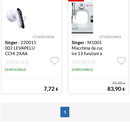
GT1620716036
GT1620716041
Singer
- 220015
Singer
- M1005
002 LEVAPELU
Macchina da cuc
CCHI 2XAA
ire 13 funzioni a
sola a 4 tempi M
1005 MACC.CU
DISPONIBILE
CIRE 11PUNTI
DISPONIBILE
SING
95,90
€
7,72
83,90
€
€
1