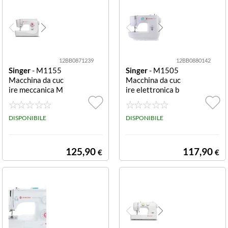
1 tempo, ramme
ndo con inversio
ne di marcia, bra
ccio libero.
12BB0871239
12BB0880142
Singer
- M1155
Singer
- M1505
Macchina da cuc
Macchina da cuc
ire meccanica M
ire elettronica b
1155
ianca M1505
DISPONIBILE
DISPONIBILE
125,90
117,90
€
€