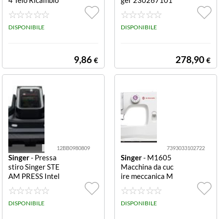
X Pressa Stiro T
TAGLIA E CUCI
elo Ricambio X
S0105 White S0
Pressa Stiro
DISPONIBILE
105
DISPONIBILE
9,86
278,90
€
€
12BB0980809
7393033102722
Singer
- Pressa
Singer
- M1605
stiro Singer STE
Macchina da cuc
AM PRESS Intel
ire meccanica M
ligent 2.0 Grey
acchina da cucir
e Black Intellige
e meccanica M1
nt 2.0
DISPONIBILE
605, 6 punti, aso
DISPONIBILE
la in quattro pas