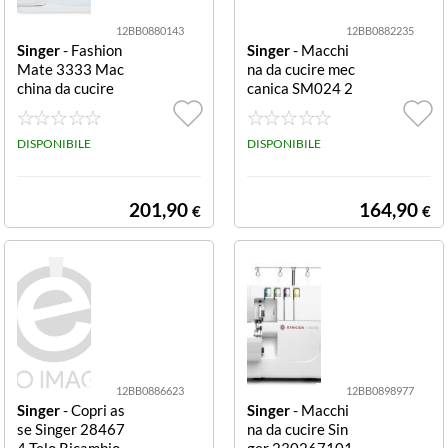
12BB0880143
12BB0882235
Singer
- Fashion
Singer
- Macchi
Mate 3333 Mac
na da cucire mec
china da cucire
canica SM024 2
meccanica Fashi
30319101 24 p
on Mate 3333
unti SM024
DISPONIBILE
DISPONIBILE
201,90
164,90
€
€
12BB0886623
12BB0898977
Singer
- Copri as
Singer
- Macchi
se Singer 28467
na da cucire Sin
4 Telo Ricambio
ger 230267101