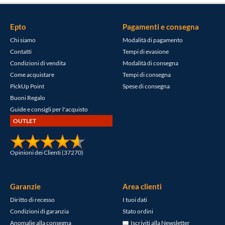
Epto
Pagamenti e consegna
Chi siamo
Modalità di pagamento
Contatti
Tempi di evasione
Condizioni di vendita
Modalità di consegna
Come acquistare
Tempi di consegna
PickUp Point
Spese di consegna
Buoni Regalo
Guide e consigli per l'acquisto
OUTLET
Opinioni dei Clienti (37270)
Garanzie
Area clienti
Diritto di recesso
I tuoi dati
Condizioni di garanzia
Stato ordini
Anomalie alla consegna
Iscriviti alla Newsletter