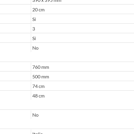
20 cm
Si
3
Si
No
760 mm
500 mm
74 cm
48 cm
No
Italia