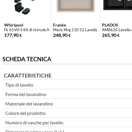
Whirlpool
Franke
PLADOS
Fk 65VH S Kit di ricircolo Nero
Maris Mrg 110 52 Lavello incasso Fragranito ..
AM8620 Lavello da
177,90
248,90
265,90
€
€
€
SCHEDA TECNICA
CARATTERISTICHE
Tipo di lavello
Forma del lavandino
Materiale del lavandino
Colore del prodotto
Numero di vasche per lavello
Dimensioni prima vasca (LxL)