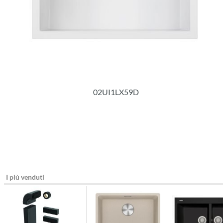
02UI1LX59D
I più venduti