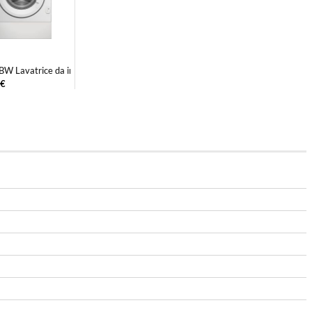
 16 L Ner...
 Lavatrice da incasso 8 kg 1400 rpm ...
€