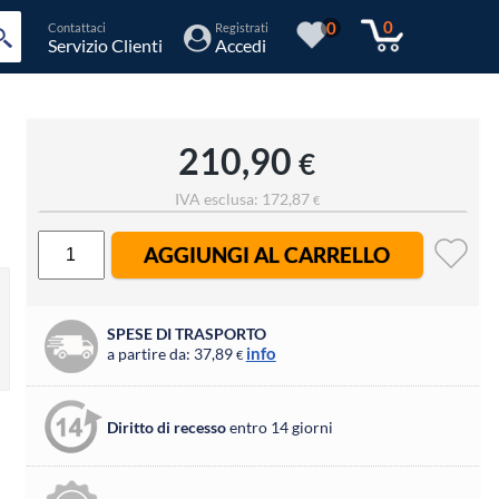
0
0
Contattaci
Registrati
Servizio Clienti
Accedi
210,90
€
IVA esclusa: 172,87
€
AGGIUNGI AL CARRELLO
SPESE DI TRASPORTO
info
a partire da: 37,89
€
Diritto di recesso
entro 14 giorni