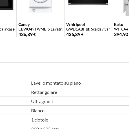
Candy
Whirlpool
Beko
.
 incasso Elegance 86 2 vasc...
CBWO49TWME-S Lavatrice da incasso 9 kg 1400 ...
GWD1ABF Bk Scaldavivande da incasso
WIT8A4BW
436,89
436,89
394,90
€
€
Lavello montato su piano
Rettangolare
Ultragranit
Bianco
1 ciotole
390 x 395 mm