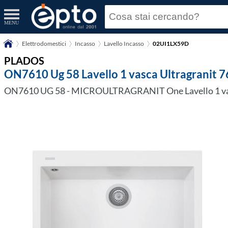
MENU
Elettrodomestici
Incasso
Lavello Incasso
02UI1LX59D
PLADOS
ON7610 Ug 58 Lavello 1 vasca Ultragranit 7
ON7610 UG 58 - MICROULTRAGRANIT One Lavello 1 vasca