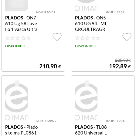
02UI1LX59D
02UI1LX4KT
PLADOS
- ON7
PLADOS
- ON5
610 Ug 58 Lave
610 UG 94 - MI
llo 1 vasca Ultra
CROULTRAGR
granit 76 x 50 c
ANIT One Lavel
m Bianco Latte
lo 1 vasca cm. 5
ON7610 UG 58
DISPONIBILE
6x50 - Avena
DISPONIBILE
- MICROULTRA
GRANIT One La
225,90
€
vello 1 vasca 76
210,90
192,89
€
€
x 50 cm - bianco
latte
02UI1LUWWR
02UI1LX2PA
PLADOS
- Plado
PLADOS
- TL08
s telma PL0861
620 Universal L