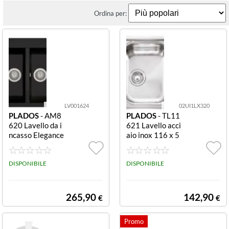
Ordina per:
LV001624
02UI1LX320
PLADOS
- AM8
PLADOS
- TL11
620 Lavello da i
621 Lavello acci
ncasso Elegance
aio inox 116 x 5
86 2 vasche Tel
0 cm 2 vasche e
magranit Nero E
gocciolatoio dx
LEGANCE 86 2
DISPONIBILE
TL11621 Unive
DISPONIBILE
V BK/MT UG70
rsal Lavello cm.
AM8620
116 x 50 - inox
2 vasche sx + G
265,90
142,90
€
€
occiolatoio dx