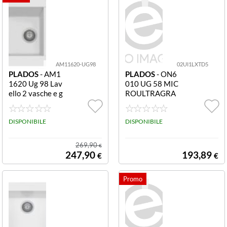
AM11620-UG98
02UI1LXTD5
PLADOS
- AM1
PLADOS
- ON6
1620 Ug 98 Lav
010 UG 58 MIC
ello 2 vasche e g
ROULTRAGRA
occiolatoio Ultr
NIT One Lavello
agranit Plados t
1 vasca 60 x 51
elma AM11620
DISPONIBILE
cm bianco latte
DISPONIBILE
UG 98 - MICRO
ULTRAGRANIT
269,90
€
ELEGANCE Lav
247,90
193,89
€
€
ello 2 vasche + g
occiolatoio reve
rsibile 116x50
Cm - Bianco Pol
are