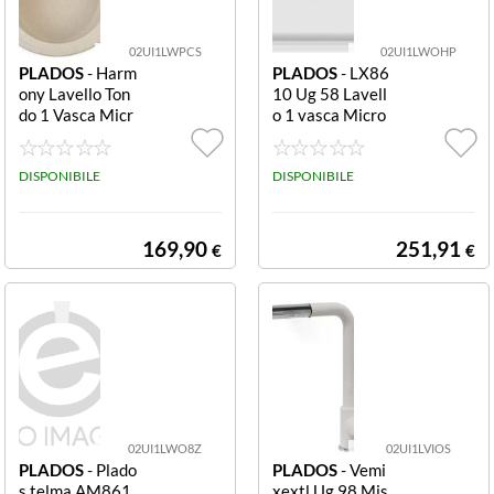
02UI1LWPCS
02UI1LWOHP
PLADOS
- Harm
PLADOS
- LX86
ony Lavello Ton
10 Ug 58 Lavell
do 1 Vasca Micr
o 1 vasca Micro
oultragranit Ave
ultragranit 86 x
na NK05110 U
51 cm Bianco L
G 94 - MICROU
DISPONIBILE
X8610 UG 58 -
DISPONIBILE
LTRAGRANIT H
MICROULTRA
armony Lavello
GRANIT Lux La
tondo 1 vasca c
vello 1 vasca c
169,90
251,91
€
€
m. 51 - avena
m. 86 x 51 - bian
co latte
02UI1LWO8Z
02UI1LVIOS
PLADOS
- Plado
PLADOS
- Vemi
s telma AM861
xextl Ug 98 Mis