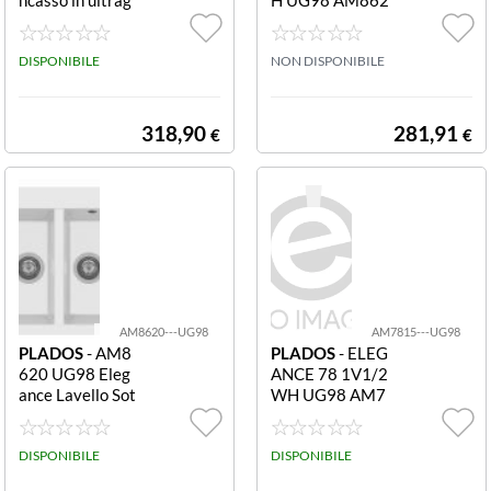
ranit 2 vasche 9
0ST AM8620ST
9 cm ELEG. 99 1
- UG98 ELEGA
V 1/2 BKM UG7
DISPONIBILE
NCE 86 2V WH
NON DISPONIBILE
0 AM9915
UG98 AM8620
ST
318,90
281,91
€
€
AM8620---UG98
AM7815---UG98
PLADOS
- AM8
PLADOS
- ELEG
620 UG98 Eleg
ANCE 78 1V1/2
ance Lavello Sot
WH UG98 AM7
topiano 2 Vasch
815 AM7815 -
e Bianco ELEGA
UG98 ELEGAN
NCE 86 2V BIA
DISPONIBILE
CE 78 1V1/2 W
DISPONIBILE
NC UG98 AM8
H UG98 AM781