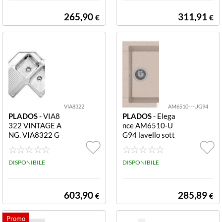
620
5
265,90
311,91
€
€
VIA8322
AM6510---UG94
PLADOS
- VIA8
PLADOS
- Elega
322 VINTAGE A
nce AM6510-U
NG. VIA8322 G
G94 lavello sott
SX
opiano in microu
ltragranit avena
DISPONIBILE
1 vasca ELEGA
DISPONIBILE
NCE 1V AV UG9
4 AM6510
603,90
285,89
€
€