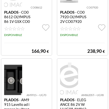
CO08612
CO07920
PLADOS
- CO0
PLADOS
- CO0
8612 OLYMPUS
7920 OLYMPUS
86 1V GSX CO0
2V CO07920
8612
DISPONIBILE
DISPONIBILE
166,90
238,90
€
€
AM9915---UG70
AM8620ST---UG98
PLADOS
- AM9
PLADOS
- ELEG
915 Lavello ad i
ANCE 86 2V W
ncasso in ultrag
H UG98 AM862