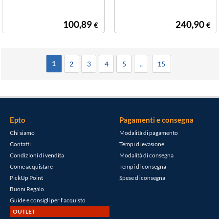
- tartu AM8620
ST UG 72 - MIC
ROULTRAGRA
100,89
240,90
€
€
NIT Elegance La
vello 2 vasche c
m. 86x43.5 - tar
tufo
1
2
3
4
5
..
15
Epto
Pagamenti e consegna
Chi siamo
Modalità di pagamento
Contatti
Tempi di evasione
Condizioni di vendita
Modalità di consegna
Come acquistare
Tempi di consegna
PickUp Point
Spese di consegna
Buoni Regalo
Guide e consigli per l'acquisto
OUTLET