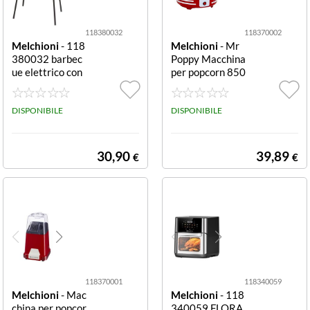
118380032
118370002
Melchioni
- 118
Melchioni
- Mr
380032 barbec
Poppy Macchina
ue elettrico con
per popcorn 850
piedistallo 2000
W 2 L Rosso/Ne
W nero 118380
ro 118370002
032 BARBECU
DISPONIBILE
MACCHINA PE
DISPONIBILE
E ELETTRICO C
R POPCORN M
ON PIEDISTALL
R POPPY 850W
O 38x22CM 20
2LT ROSSO
30,90
39,89
€
€
00W NERO
118370001
118340059
Melchioni
- Mac
Melchioni
- 118
china per popcor
340059 FLORA