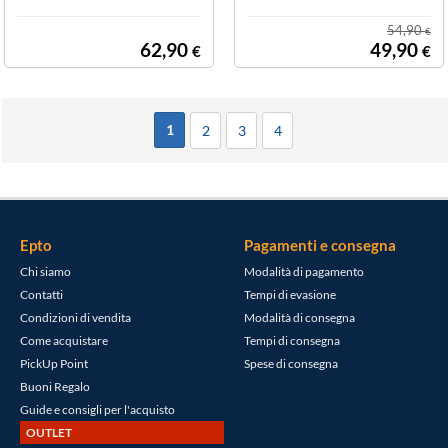
RTINA 10LT21
A PLUS WHITE
00W CAPACITA
8LT2200W CAP
54,90
€
10LT 80-200C,
ACITA 8LT FIN
62,90
49,90
€
€
DOPPIA RESIST
O A 200C DOP
ENZA
PIA RESISTENZ
A
1
2
3
4
Epto
Pagamenti e consegna
Chi siamo
Modalità di pagamento
Contatti
Tempi di evasione
Condizioni di vendita
Modalità di consegna
Come acquistare
Tempi di consegna
PickUp Point
Spese di consegna
Buoni Regalo
Guide e consigli per l'acquisto
OUTLET