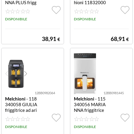
NNA PLUS frigg
hioni 11832000
itrice ad aria 5 L
3 AROMATICA
con oblò MELCH
Plus 3in1 White
IONI FRIGGITR
DISPONIBILE
Plus 3in1
DISPONIBILE
ICE MARIANNA
NEW BLACK 5L
T1500W CAPA
38,91
68,91
€
€
CITA 5LT FINO
A 200C
12BB0982064
12BB0981445
Melchioni
- 118
Melchioni
- 115
340058 GIULIA
340056 MARIA
friggitrice ad ari
NNA friggitrice
a 10 L 2600 W n
ad aria bianca 7
era Friggitrice a
funzioni New
d aria Melchioni
DISPONIBILE
DISPONIBILE
118340058 GI