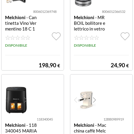
8006012369748
8006012366532
Melchioni
- Can
Melchioni
- MR
tinetta Vino Ver
BOIL bollitore e
mentino 18 C 1
lettrico in vetro
8 Bottiglie MEL
1,7 L 2200 W B
CHIONI CANTI.
ollitore in vetro
VINI VERMENT
DISPONIBILE
MR BOIL, capac
DISPONIBILE
INO 18C50 LT -
ità 1.7lt, senza fi
18 BOTTIGLIE -
lo, base rotante
TEMP. 518 C
girevole, potenz
198,90
24,90
€
€
a 2200W, misur
e H210xL160x
P220 mm.
118340045
12BB0989919
Melchioni
- 118
Melchioni
- Mac
340045 MARIA
china caffè Melc