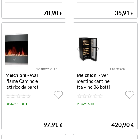
ULIA Black
78,90
36,91
€
€
12BB0212817
118700240
Melchioni
- Wal
Melchioni
- Ver
lflame Camino e
mentino cantine
lettrico da paret
tta vino 36 botti
e 2000W effett
glie nero 11870
o fiamma nero T
0240 CANTINA
ermoconvettore
DISPONIBILE
VINO 36 BOTTI
DISPONIBILE
Melchioni 1586
GLIE VERMENT
40050 WALLFL
INO NERO
AME Black
97,91
420,90
€
€