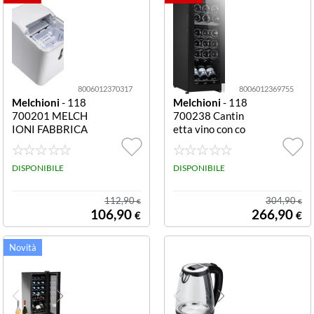
etro 425 mm, al
tezza 295 mm.
8006012370317
8006012369755
Melchioni
- 118
Melchioni
- 118
700201 MELCH
700238 Cantin
IONI FABBRICA
etta vino con co
TORE GHIACCI
mpressore 18 b
O CUBIKFINO
ottiglie nero FRI
A 12 KG AL GIR
DISPONIBILE
GO CANTINA 5
DISPONIBILE
ONO - TIMER -
0LT CE.G 18BO
1200 WATT
TT VERMENTIC
112,90
304,90
€
€
O 18C DUAL
106,90
266,90
€
€