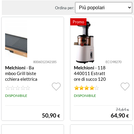
Ordina per:
8006012342185
ECO98270
Melchioni
- Ba
Melchioni
- 118
mboo Grill biste
440011 Estratt
cchiera elettrica
ore di succo 120
1800 W piastre
W 0,6 L MELCH
rimovibili Bistec
IONI ESTRATT
chiera BAMBO
DISPONIBILE
ORE VEGA120
DISPONIBILE
O, con piastra li
WATT - 55 GIRI
scia e grill, term
MIN - ESTRATT
74,64
€
ostato regolabil
ORE A FREDDO
50,90
64,90
€
€
e, scocca in bam
- MOTO
boo completame
nte staccabile, v