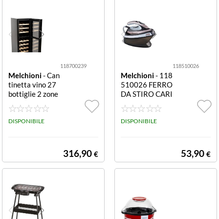
118700239
118510026
Melchioni
- Can
Melchioni
- 118
tinetta vino 27
510026 FERRO
bottiglie 2 zone
DA STIRO CARI
libera installazi
CACONTINUA I
one
NFINITY 1,5LT
DISPONIBILE
2000W AMBRA
DISPONIBILE
316,90
53,90
€
€