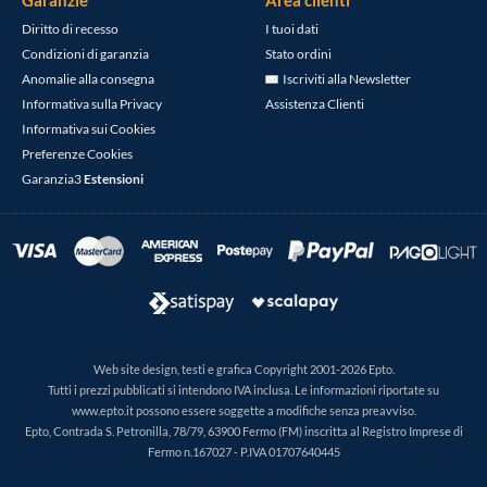
Garanzie
Area clienti
Diritto di recesso
I tuoi dati
Condizioni di garanzia
Stato ordini
Anomalie alla consegna
Iscriviti alla Newsletter
Informativa sulla Privacy
Assistenza Clienti
Informativa sui Cookies
Preferenze Cookies
Garanzia3
Estensioni
Web site design, testi e grafica Copyright 2001-2026 Epto.
Tutti i prezzi pubblicati si intendono IVA inclusa. Le informazioni riportate su
www.epto.it possono essere soggette a modifiche senza preavviso.
Epto, Contrada S. Petronilla, 78/79, 63900 Fermo (FM) inscritta al Registro Imprese di
Fermo n.167027 - P.IVA 01707640445