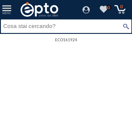
0
0
MENU
ECO161924