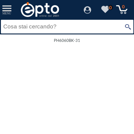
0
0
MENU
PH6060BK-31