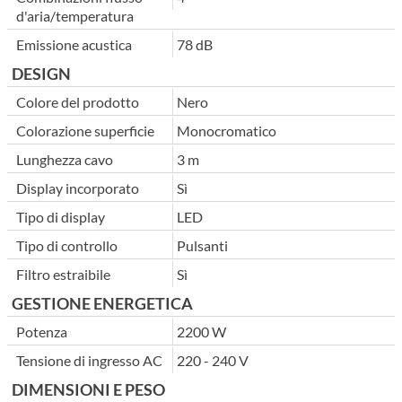
d'aria/temperatura
Emissione acustica
78 dB
DESIGN
Colore del prodotto
Nero
Colorazione superficie
Monocromatico
Lunghezza cavo
3 m
Display incorporato
Sì
Tipo di display
LED
Tipo di controllo
Pulsanti
Filtro estraibile
Sì
GESTIONE ENERGETICA
Potenza
2200 W
Tensione di ingresso AC
220 - 240 V
DIMENSIONI E PESO