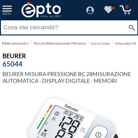
0
0
MENU
Elettrodomestici
Piccoli elettrodomestici Persona
Cura Corpo
Misuratori di 
BEURER
65044
BEURER MISURA PRESSIONE BC 28MISURAZIONE
AUTOMATICA - DISPLAY DIGITALE - MEMORI