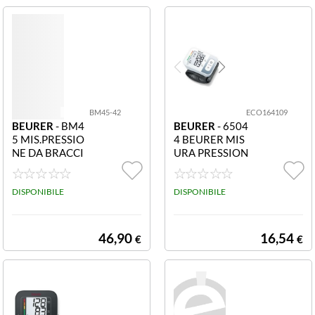
BM45-42
ECO164109
BEURER
- BM4
BEURER
- 6504
5 MIS.PRESSIO
4 BEURER MIS
NE DA BRACCI
URA PRESSION
O 2X60POSIZ. L
E BC 28MISUR
CD BIAN.GRIGI
AZIONE AUTO
DISPONIBILE
MATICA - DISP
DISPONIBILE
LAY DIGITALE -
MEMORI
46,90
16,54
€
€