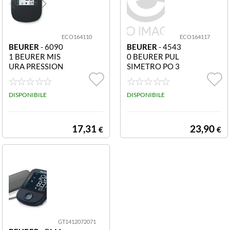
ECO164110
ECO164117
BEURER
- 6090
BEURER
- 4543
1 BEURER MIS
0 BEURER PUL
URA PRESSION
SIMETRO PO 3
E BM 23 LTD E
0MISURAZION
D 2025RILEVA
E OSSIGENO -
ZIONE PRESSI
DISPONIBILE
DISPLAY LCD -
DISPONIBILE
ONE PRECISA -
DESIGN COMP
DISPLAY LCD - F
AT
ACI
17,31
23,90
€
€
GT1412072071