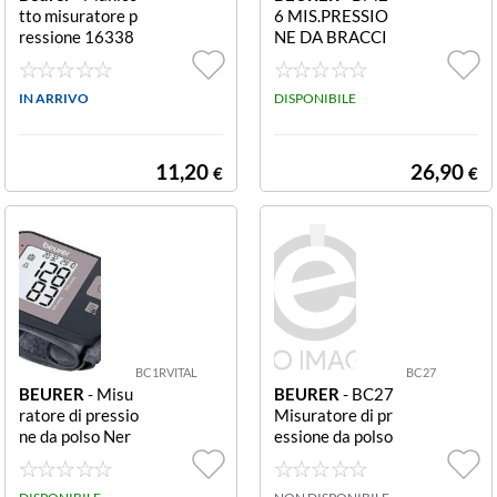
tto misuratore p
6 MIS.PRESSIO
ressione 16338
NE DA BRACCI
8 Medical Stand
O 4X30POSIZ. L
ard Standard
CD BIANCO
IN ARRIVO
DISPONIBILE
11,20
26,90
€
€
BC1RVITAL
BC27
BEURER
- Misu
BEURER
- BC27
ratore di pressio
Misuratore di pr
ne da polso Ner
essione da polso
o
MISURA PRESS
IONE DA POLS