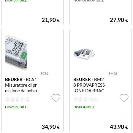
DISPONIBILE
O BC27
NON DISPONIBILE
21,90
27,90
€
€
BC51
BM28
BEURER
- BC51
BEURER
- BM2
Misuratore di pr
8 PROVAPRESS
essione da polso
IONE DA BRAC
Grigio Misurato
CIO PROVAPRE
re di pressione d
SSIONE DA BR
a polso con indic
DISPONIBILE
ACCIO
DISPONIBILE
atore di posizion
amento
34,90
43,90
€
€