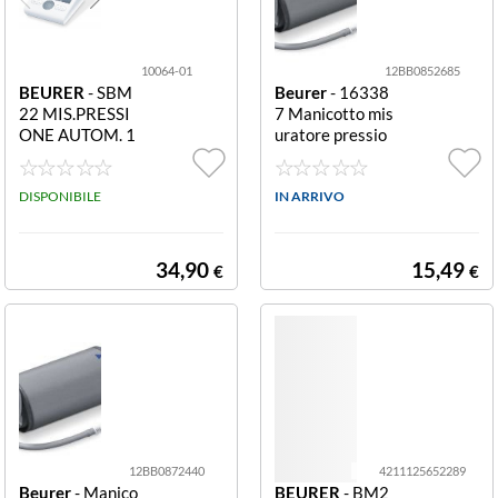
10064-01
12BB0852685
BEURER
- SBM
Beurer
- 16338
22 MIS.PRESSI
7 Manicotto mis
ONE AUTOM. 1
uratore pressio
20MEM. LCD S
ne Xl Grigio e Bl
ANITAS BIANC
u Xl
O
DISPONIBILE
IN ARRIVO
34,90
15,49
€
€
12BB0872440
4211125652289
Beurer
- Manico
BEURER
- BM2