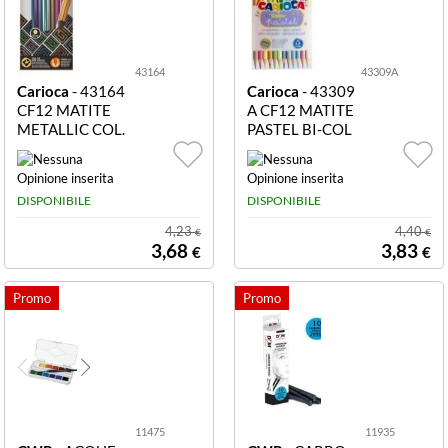
43164
43309A
Carioca
- 43164
Carioca
- 43309
CF12 MATITE
A CF12 MATITE
METALLIC COL.
PASTEL BI-COL
ASS. CARIOCA
OR CARIOCA
MATITE METAL
MATITE PASTE
LIC SCATOLA 1
L BI-COLOR 12
DISPONIBILE
DISPONIBILE
2 Pz.
pz.
4,23
4,40
€
€
3,68
3,83
€
€
11475
11935