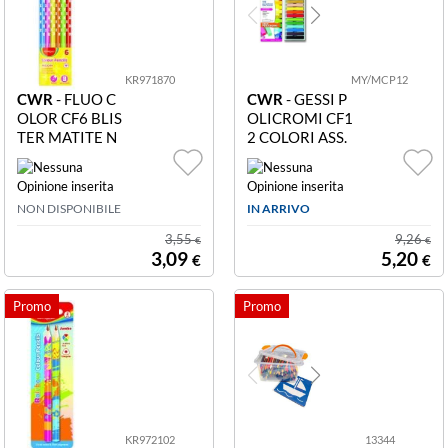
KR971870
MY/MCP12
CWR
- FLUO C
CWR
- GESSI P
OLOR CF6 BLIS
OLICROMI CF1
TER MATITE N
2 COLORI ASS.
EON ASS KR97
MY/MCP12 Ges
1870 CF6 BLIS
si policromi in co
TER MATITE N
lori assortiti sca
NON DISPONIBILE
IN ARRIVO
EON FLUO ASS
tola 12 pezzi
3,55
9,26
€
€
3,09
5,20
€
€
KR972102
13344