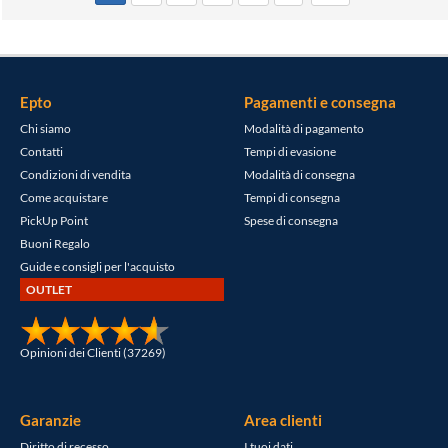
Epto
Pagamenti e consegna
Chi siamo
Modalità di pagamento
Contatti
Tempi di evasione
Condizioni di vendita
Modalità di consegna
Come acquistare
Tempi di consegna
PickUp Point
Spese di consegna
Buoni Regalo
Guide e consigli per l'acquisto
OUTLET
Opinioni dei Clienti (37269)
Garanzie
Area clienti
Diritto di recesso
I tuoi dati