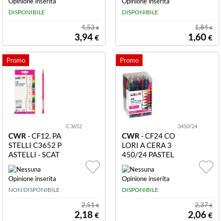
CINI 12CM 119
OL. ASS.
DISPONIBILE
DISPONIBILE
37 CARBONCI
NO CM.12 - SC
4,53
1,84
€
€
ATOLA PZ.6 - DI
3,94
1,60
€
€
AM. MM.7-8
C3652
3450/24
CWR
- CF12. PA
CWR
- CF24 CO
STELLI C3652 P
LORI A CERA 3
ASTELLI - SCAT
450/24 PASTEL
OLA 12 PZ. - CO
LI A CERA - SCA
L. ASS.
TOLA 24 PZ. - C
OL. ASS.
NON DISPONIBILE
DISPONIBILE
2,51
2,37
€
€
2,18
2,06
€
€