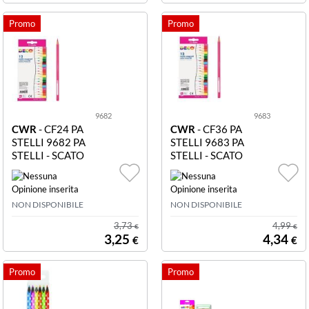
9682
9683
CWR
- CF24 PA
CWR
- CF36 PA
STELLI 9682 PA
STELLI 9683 PA
STELLI - SCATO
STELLI - SCATO
LA 24 PZ. - COL.
LA 36 PZ. - COL.
ASS.
ASS.
NON DISPONIBILE
NON DISPONIBILE
3,73
4,99
€
€
3,25
4,34
€
€