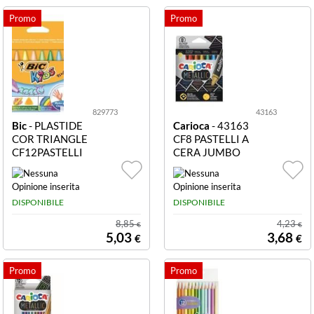
829773
43163
Bic
- PLASTIDE
Carioca
- 43163
COR TRIANGLE
CF8 PASTELLI A
CF12PASTELLI
CERA JUMBO
KIDS T 829773
METALLIC CAR
3 CF12PASTELL
IOCA PASTELLI
I BIC KIDS PLAS
A CERA JUMB
DISPONIBILE
DISPONIBILE
TIDECOR TRIA
O METALLIC SC
NGLE
ATOLA 8Pz.
8,85
4,23
€
€
5,03
3,68
€
€