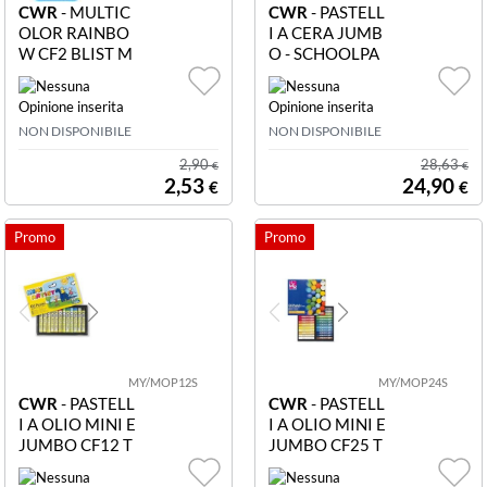
CWR
- MULTIC
CWR
- PASTELL
OLOR RAINBO
I A CERA JUMB
W CF2 BLIST M
O - SCHOOLPA
ATITA KR9721
CK CF100 1334
02 CF2 BLIST M
4 Schoolpack: 1
ATITA MULTIC
00 pastelli a cer
NON DISPONIBILE
NON DISPONIBILE
OLOR RAINBO
a jumbo + 6 sten
W
cils
2,90
28,63
€
€
2,53
24,90
€
€
MY/MOP12S
MY/MOP24S
CWR
- PASTELL
CWR
- PASTELL
I A OLIO MINI E
I A OLIO MINI E
JUMBO CF12 T
JUMBO CF25 T
ONDI ASSORT.
ONDI ASSORT.
MY/MOP12S P
MY/MOP24S P