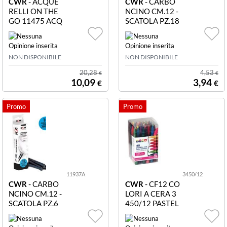
CWR
- ACQUE
CWR
- CARBO
RELLI ON THE
NCINO CM.12 -
GO 11475 ACQ
SCATOLA PZ.18
UERELLI ON T
DIAM. MM.3-4
HE GO - 12 DE
CF18 CARBON
MI GODET - SC.
CINI 12CM 119
NON DISPONIBILE
NON DISPONIBILE
IN PLASTICA
35 CARBONCI
NO CM.12 - SC
20,28
4,53
€
€
ATOLA PZ.18 -
10,09
3,94
€
€
DIAM. MM.3-4
11937A
3450/12
CWR
- CARBO
CWR
- CF12 CO
NCINO CM.12 -
LORI A CERA 3
SCATOLA PZ.6
450/12 PASTEL
DIAM. MM.7-8
LI A CERA - SCA
CF18 CARBON
TOLA 12 PZ. - C