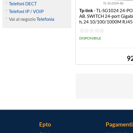
Telefoni DECT
TL-SG1024-86
Tp-link
- TL-SG1024 24-P
Telefoni IP / VOIP
AB. SWITCH 24-port Gigabi
Vai al negozio
Telefonia
h, 24 10/100/1000M RJ45 
1U 19-inch rack-mountable 
ase
DISPONIBILE
9
Epto
Pagamenti