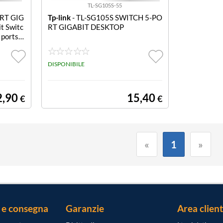
TL-SG105S-55
ORT GIG
Tp-link
- TL-SG105S SWITCH 5-PO
t Switc
RT GIGABIT DESKTOP
ports,
steel c
DISPONIBILE
2,90
15,40
€
€
«
1
»
 e consegna
Garanzie
Area client