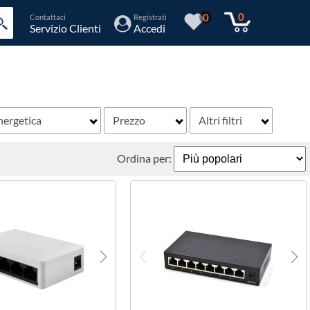
0
0
Contattaci
Registrati
Servizio Clienti
Accedi
nergetica
Prezzo
Altri filtri
Ordina per: