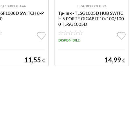
L-SF1008DOLD-64
TL-SG1005DOLD-93
L-SF1008D SWITCH 8-P
Tp-link
- TLSG1005D HUB SWITC
00
H 5 PORTE GIGABIT 10/100/100
0 TL-SG1005D
DISPONIBILE
11,55
14,99
€
€