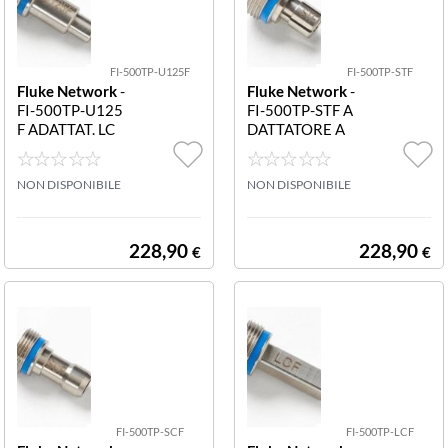
FI-500TP-U125F
FI-500TP-STF
Fluke Network
-
Fluke Network
-
FI-500TP-U125
FI-500TP-STF A
F ADATTAT. LC
DATTATORE A
A VITE PER PAT
VITE PER CON
CH CORD PUN
NETTORI ST PU
TA PER CONNE
NON DISPONIBILE
NTA ST PER CO
NON DISPONIBILE
TTORI DI 1.25
NNETTORI
MM (LC) PER C
AVI DI CONNES
228,90
228,90
€
€
SIONE IN FIBR
A
FI-500TP-SCF
FI-500TP-LCF