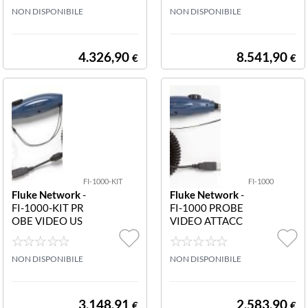
O CON UNITÀ
NON DISPONIBILE
00 PER PRODO
NON DISPONIBILE
CON SCHERM
TTI VERSIV
O A COLORI CA
RICABATTERIA
4.326,90
8.541,90
€
€
4 PUNTE UPC
(LC SC E PUNTE
UNIVERSALI D
A 1.25 E 2.5 M
M) E BORSA
FI-1000-KIT
FI-1000
Fluke Network
-
Fluke Network
-
FI-1000-KIT PR
FI-1000 PROBE
OBE VIDEO US
VIDEO ATTACC
B PER VERSIV
O USB X VERSI
ADATT. SONDA
V SONDA VIDE
VIDEO USB FI-
NON DISPONIBILE
O USB FI-1000
NON DISPONIBILE
1000 PER PRO
PER PRODOTTI
DOTTI VERSIV
VERSIV
E SET DI PUNT
3.148,91
2.583,90
€
€