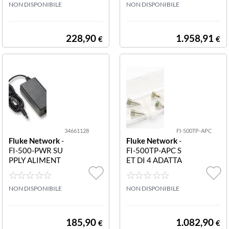
NTA FC PER CO
NON DISPONIBILE
IONALE PER AL
NON DISPONIBILE
NNETTORI
LUNGARE LE P
UNTE LC PER IL
SISTEMA PER L
228,90
1.958,91
€
€
ISPEZIONE DEL
LA FIBRA OTTI
CA FI-500 46M
M
34661128
FI-500TP-APC
Fluke Network
-
Fluke Network
-
FI-500-PWR SU
FI-500TP-APC S
PPLY ALIMENT
ET DI 4 ADATTA
ATORE DI RICA
TORI APC CON
MBIO PER CAR
FEZIONE DA 4
ICABATTERIA
NON DISPONIBILE
PUNTE APC TR
NON DISPONIBILE
DI SOSTITUZIO
A CUI IL FI 500
NE PER FI-500
TP ASFC ALCF A
25F E A125F
185,90
1.082,90
€
€