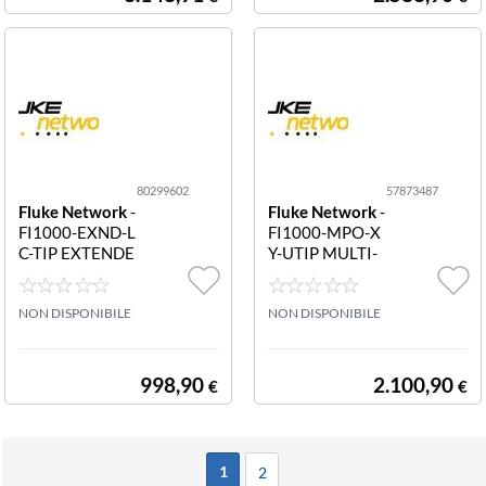
E
80299602
57873487
Fluke Network
-
Fluke Network
-
FI1000-EXND-L
FI1000-MPO-X
C-TIP EXTENDE
Y-UTIP MULTI-
D LC BULKHEA
ROW MPO/MT
D VIDEO PROB
P PROBE TIP P
ETIP PUNTA PE
NON DISPONIBILE
UNTA PER SON
NON DISPONIBILE
R SONDA VIDE
DA MPO/MTP
O CONNETTOR
MULTILINEA P
E LC ESTESA
ER CAVI DI CO
998,90
2.100,90
€
€
NNESSIONE E
CONNETTORI
1
2