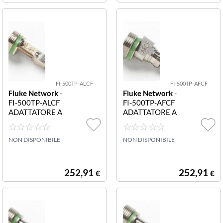
FI-500TP-ALCF
FI-500TP-AFCF
Fluke Network
-
Fluke Network
-
FI-500TP-ALCF
FI-500TP-AFCF
ADATTATORE A
ADATTATORE A
VITE PER CON
VITE PER CON
NETTORI LC PU
NETTORI FC PU
NTA LC APC PE
NON DISPONIBILE
NTA FC APC PE
NON DISPONIBILE
R CONNETTOR
R CONNETTOR
I
I
252,91
252,91
€
€