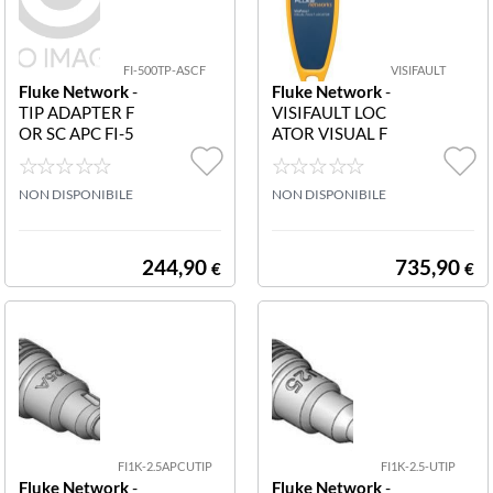
FI-500TP-ASCF
VISIFAULT
Fluke Network
-
Fluke Network
-
TIP ADAPTER F
VISIFAULT LOC
OR SC APC FI-5
ATOR VISUAL F
00TP-ASCF TIP
AULT LOCATOR
ADAPTER FOR
SC APC BULKH
NON DISPONIBILE
NON DISPONIBILE
EAD FIBER CO
NNECTORS
244,90
735,90
€
€
FI1K-2.5APCUTIP
FI1K-2.5-UTIP
Fluke Network
-
Fluke Network
-