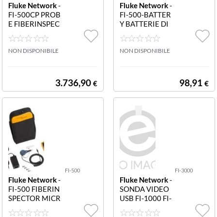
Fluke Network
-
Fluke Network
-
FI-500CP PROB
FI-500-BATTER
E FIBERINSPEC
Y BATTERIE DI
TOR MICRO SO
RICAMBIO (SE
NDA MICROSC
T 2) BATTERIA
OPIO DI SOSTI
NON DISPONIBILE
NIMH(2 AA) DI
NON DISPONIBILE
TUZIONE PER F
SOSTITUZIONE
I-500
PER FI-500
3.736,90
98,91
€
€
FI-500
FI-3000
Fluke Network
-
Fluke Network
-
FI-500 FIBERIN
SONDA VIDEO
SPECTOR MICR
USB FI-1000 FI-
O FI-500 SOND
3000 SONDA V
A MICROSCOPI
IDEO USB FI-10