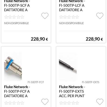
Fluke Network
-
Fluke Network
-
FI-500TP-SCF A
FI-500TP-LCF A
DATTATORE A
DATTATORE A
VITE PER CON
VITE PER CON
NETTORI SC PU
NETTORI LC PU
NTA SC PER CO
NON DISPONIBILE
NTA LC PER CO
NON DISPONIBILE
NNETTORI
NNETTORI
228,90
228,90
€
€
FI-500TP-FCF
FI-500TP-EXTS
Fluke Network
-
Fluke Network
-
FI-500TP-FCF A
FI-500TP-EXTS
DATTATORE A
ACC. PER PUNT
VITE PER CON
E LC 46MM AC
NETTORI FC PU
CESSORIO OPZ