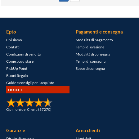
Epto
Pagamenti e consegna
Chi siamo
Modalità di pagamento
Contatti
Tempi di evasione
Condizioni di vendita
Modalità di consegna
Come acquistare
Tempi di consegna
PickUp Point
Spese di consegna
Buoni Regalo
Guide e consigli per l'acquisto
OUTLET
Opinioni dei Clienti (37270)
Garanzie
Area clienti
Diritto di recesso
I tuoi dati