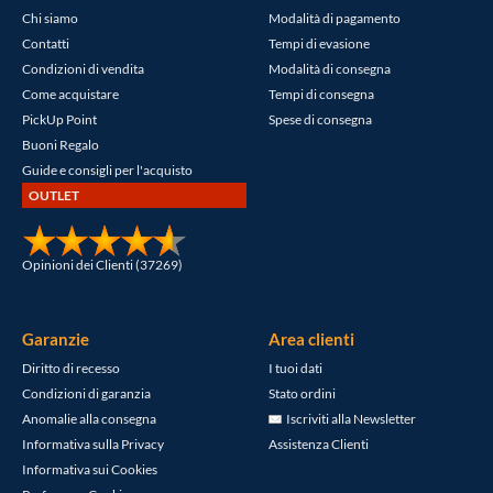
Chi siamo
Modalità di pagamento
Contatti
Tempi di evasione
Condizioni di vendita
Modalità di consegna
Come acquistare
Tempi di consegna
PickUp Point
Spese di consegna
Buoni Regalo
Guide e consigli per l'acquisto
OUTLET
Opinioni dei Clienti (37269)
Garanzie
Area clienti
Diritto di recesso
I tuoi dati
Condizioni di garanzia
Stato ordini
Anomalie alla consegna
Iscriviti alla Newsletter
Informativa sulla Privacy
Assistenza Clienti
Informativa sui Cookies