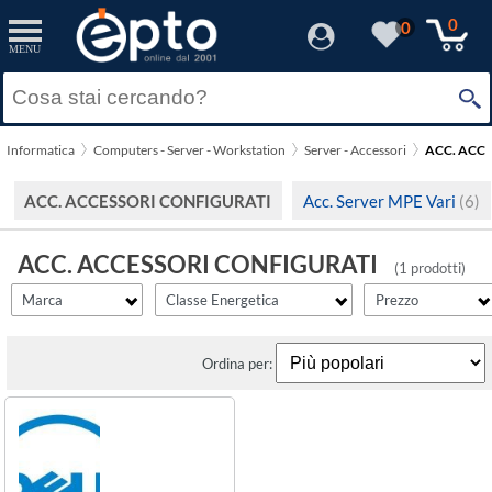
filter_id
filtro_energy
filter_fprezzo
filter_adds
Resetta
Resetta
Resetta
Resetta
Applica
Applica
Applica
Applica
0
0
MENU
×
Solo Promozioni
A
(1)
Prezzo minimo
Dell
Solo Disponibili
Informatica
Computers - Server - Workstation
Server - Accessori
ACC. ACC
Visualizza solo le Novità
Prezzo massimo
ACC. ACCESSORI CONFIGURATI
Acc. Server MPE Vari
(6)
ACC. ACCESSORI CONFIGURATI
(1 prodotti)
Marca
Classe Energetica
Prezzo
Ordina per: