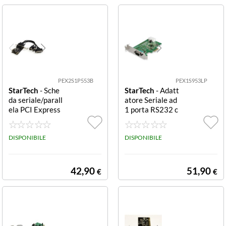
PEX2S1P553B
PEX1S953LP
StarTech
- Sche
StarTech
- Adatt
da seriale/parall
atore Seriale ad
ela PCI Express
1 porta RS232 c
PCIE PEX2S1P5
on UART 16950
53B Scheda seri
PEX1S953LP Sc
ale/parallela PC
DISPONIBILE
heda Adattator
DISPONIBILE
I Express 2S1P
e Seriale ad 1 po
con cavo di ripar
rta RS232 con U
tizione
ART 16950 Ada
42,90
51,90
€
€
ttatore PCI Exp
ress Windows a
nd Linux