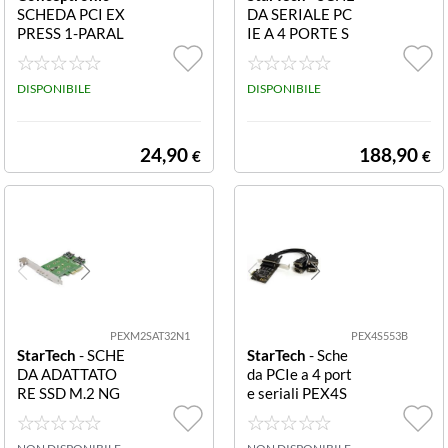
SCHEDA PCI EX
DA SERIALE PC
PRESS 1-PARAL
IE A 4 PORTE S
LELA e 2-SERIA
CHEDA PCI EX
LI PCIEX CARD
PRESS A RS23
1-PORT PAR 2P
DISPONIBILE
2/DB9
DISPONIBILE
ORTSERIAL SP
C PCI Express C
ard 1-Port Par 2
24,90
188,90
€
€
-Port Serial - Co
mpliant with PC
I Express 1.1 Sin
gle-lane PCI Exp
ress throughput
2.5Gbps
PEXM2SAT32N1
PEX4S553B
StarTech
- SCHE
StarTech
- Sche
DA ADATTATO
da PCIe a 4 port
RE SSD M.2 NG
e seriali PEX4S
FF A 3 PORTE -
553B Scheda P
PCIE 3.0
CI Express seria