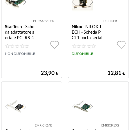
PCI2S4851050
PCI-1SER
StarTech
- Sche
Nilox
- NILOX T
da adattatore s
ECH - Scheda P
eriale PCI RS-4
CI 1 porta serial
22/485 a 2 port
e, soluzione effic
e PCI2S485105
ace per aggiung
0 Scheda adatta
NON DISPONIBILE
ere al PC PCI A
DISPONIBILE
tore seriale PCI
DAPTER 1 SERI
RS-422/485 a 2
AL PORT
porte con 1610
23,90
12,81
€
€
50 UART (PCI2
S4851050)
EMRICK14B
EMRICK13G