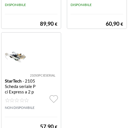
S485
DISPONIBILE
S232 16C1050
DISPONIBILE
UART RETENZI
ONE COM
89,90
60,90
€
€
21050PCIESERIAL
StarTech
- 2105
Scheda seriale P
ci Express a 2 p
orte RS-232 Sch
eda Seriale PCIe
a 2x RS232 DB
NON DISPONIBILE
9 16C1050 UA
RT / COM
57,90
€