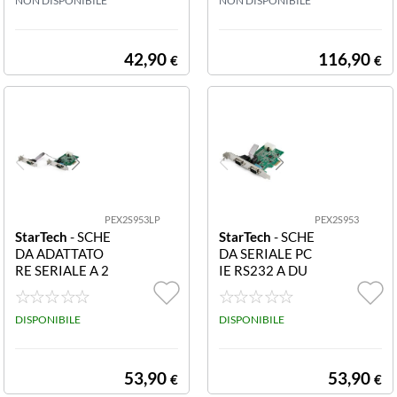
NON DISPONIBILE
le a 4 porte RS-
NON DISPONIBILE
232 con cavo di
ripartizione
42,90
116,90
€
€
PEX2S953LP
PEX2S953
StarTech
- SCHE
StarTech
- SCHE
DA ADATTATO
DA SERIALE PC
RE SERIALE A 2
IE RS232 A DU
PORTE RS232
E PORTE CON
CON UART 169
UART 16950
50
DISPONIBILE
DISPONIBILE
53,90
53,90
€
€