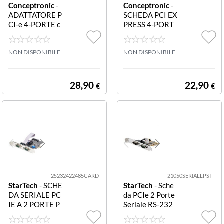
Conceptronic
-
Conceptronic
-
ADATTATORE P
SCHEDA PCI EX
CI-e 4-PORTE c
PRESS 4-PORT
on Cavo PCIE A
E USB 3.0 CAR
DAPTER+SATA
D EMRICK02G
CABLE EMRICK
NON DISPONIBILE
PCI EXPRESS C
NON DISPONIBILE
03G 4-PORT SA
ARD 4-PORT U
TA PCIE ADAPT
SB 3.0
ER+SATA CABL
28,90
22,90
€
€
E
2S232422485CARD
21050SERIALLPST
StarTech
- SCHE
StarTech
- Sche
DA SERIALE PC
da PCIe 2 Porte
IE A 2 PORTE P
Seriale RS-232
CI EXPRESS A R
SCHEDA SERIA
S232/RS422/R
LE PCIE A 2X R