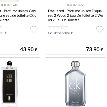
35BB0913643
35BB0917427
n
- Profumo unisex Calv
Dsquared
- Profumo unisex Dsqua
one eau de toilette Ck o
red 2 Wood 2 Eau De Toilette 2 Wo
oilette
od 2 Eau De Toilette
IBILE
NON DISPONIBILE
43,90
73,90
€
€