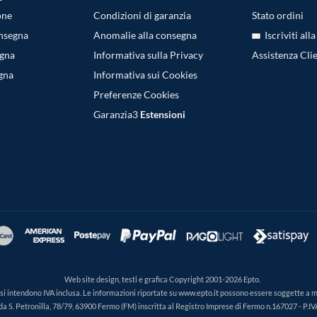
one
Condizioni di garanzia
Stato ordini
onsegna
Anomalie alla consegna
Iscriviti all
egna
Informativa sulla Privacy
Assistenza Clie
gna
Informativa sui Cookies
Preferenze Cookies
Garanzia3
Estensioni
Web site design, testi e grafica Copyright 2001-2026 Epto.
ti si intendono IVA inclusa. Le informazioni riportate su www.epto.it possono essere soggette a 
da S. Petronilla, 78/79, 63900 Fermo (FM) inscritta al Registro Imprese di Fermo n.167027 - P.