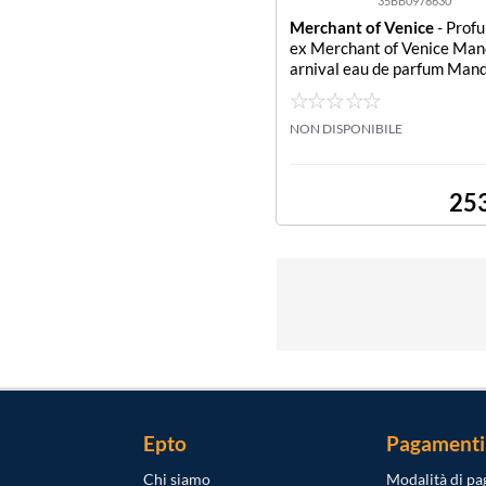
35BB0978630
Merchant of Venice
- Prof
ex Merchant of Venice Man
arnival eau de parfum Mand
rnival eau de parfum
NON DISPONIBILE
25
Epto
Pagamenti
Chi siamo
Modalità di p