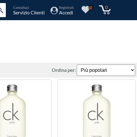
0
0
Contattaci
Registrati
Servizio Clienti
Accedi
Ordina per: