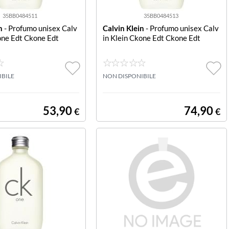
35BB0484511
35BB0484513
n
- Profumo unisex Calv
Calvin Klein
- Profumo unisex Calv
one Edt Ckone Edt
in Klein Ckone Edt Ckone Edt
IBILE
NON DISPONIBILE
53,90
74,90
€
€