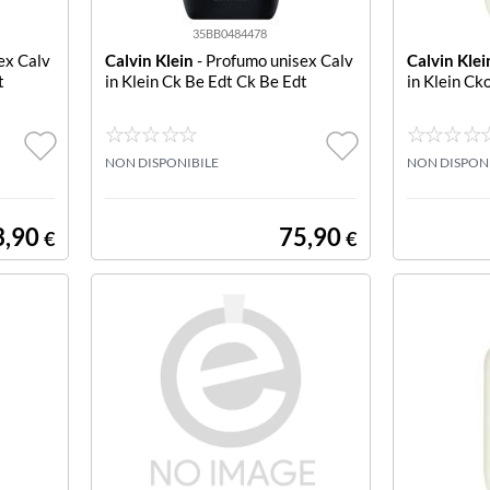
35BB0484478
ex Calv
Calvin Klein
- Profumo unisex Calv
Calvin Klei
t
in Klein Ck Be Edt Ck Be Edt
in Klein Ck
NON DISPONIBILE
NON DISPON
3,90
75,90
€
€