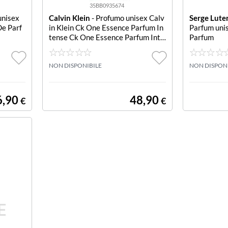
35BB0935674
unisex
Calvin Klein
- Profumo unisex Calv
Serge Lute
De Parf
in Klein Ck One Essence Parfum In
Parfum uni
tense Ck One Essence Parfum Inte
Parfum
nse
NON DISPONIBILE
NON DISPON
6,90
48,90
€
€