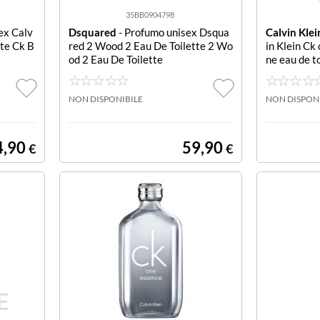
35BB0904798
ex Calv
Dsquared
- Profumo unisex Dsqua
Calvin Klei
tte Ck B
red 2 Wood 2 Eau De Toilette 2 Wo
in Klein Ck 
od 2 Eau De Toilette
ne eau de t
NON DISPONIBILE
NON DISPON
4,90
59,90
€
€