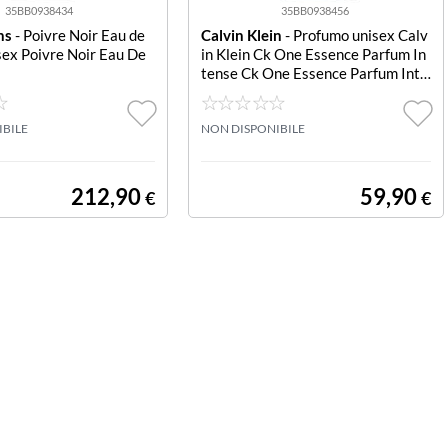
35BB0938434
35BB0938456
ns
- Poivre Noir Eau de
Calvin Klein
- Profumo unisex Calv
sex Poivre Noir Eau De
in Klein Ck One Essence Parfum In
tense Ck One Essence Parfum Inte
nse
IBILE
NON DISPONIBILE
212,90
59,90
€
€