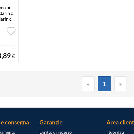
umo unis
darin c
arin ca
3,89
€
«
1
»
 e consegna
Garanzie
Area client
agamento
Diritto di recesso
I tuoi dati