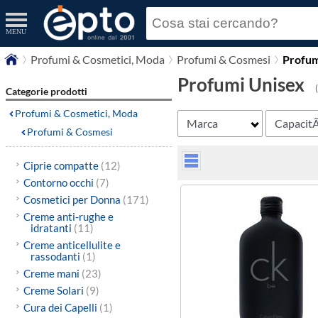
MENU
Profumi & Cosmetici, Moda
Profumi & Cosmesi
Profum
Profumi Unisex
Categorie prodotti
Profumi & Cosmetici, Moda
Marca
Capacit
Profumi & Cosmesi
Ciprie compatte
(12)
Contorno occhi
(7)
Cosmetici per Donna
(171)
Creme anti-rughe e
idratanti
(11)
Creme anticellulite e
rassodanti
(1)
Creme mani
(23)
Creme Solari
(9)
Cura dei Capelli
(1)