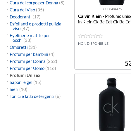
Cura del corpo per Donna
(8)
Cura del Viso
(35)
35BB0484475
Calvin Klein
- Profumo unis
Deodoranti
(17)
in Klein Ck Be Edt Ck Be Ed
Esfolianti e prodotti pulizia
viso
(47)
Eyeliner e matite per
occhi
(38)
NON DISPONIBILE
Ombretti
(31)
Profumi per bambini
(4)
Profumi per Donna
(252)
5
Profumi per Uomo
(116)
Profumi Unisex
Saponi e gel
(15)
Sieri
(10)
Tonici e latti detergenti
(6)