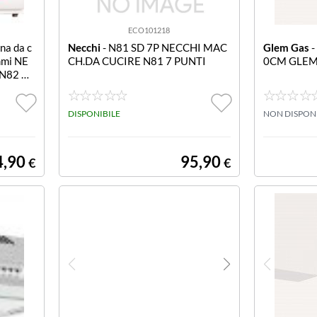
ECO101218
na da c
Necchi
- N81 SD 7P NECCHI MAC
Glem Gas
-
mmi NE
CH.DA CUCIRE N81 7 PUNTI
0CM GLEM
N82 8
DISPONIBILE
NON DISPON
4,90
95,90
€
€