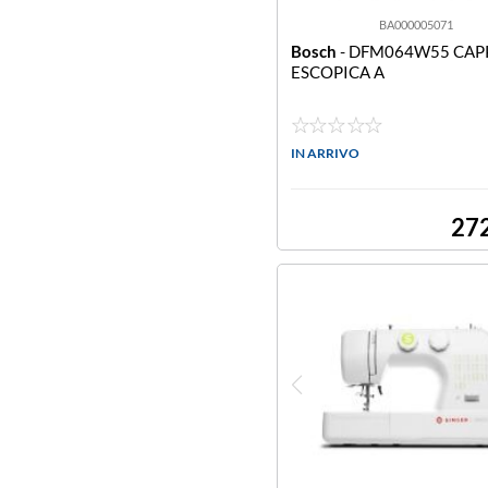
BA000005071
Bosch
- DFM064W55 CAP
ESCOPICA A
IN ARRIVO
27