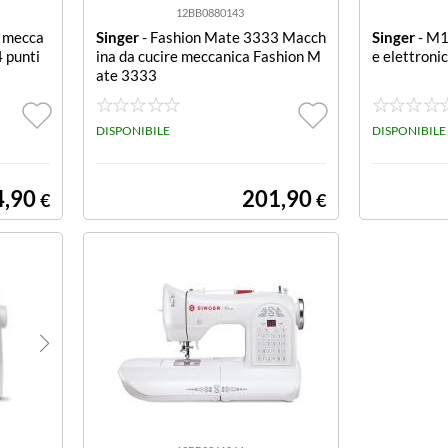
12BB0880143
e mecca
Singer
- Fashion Mate 3333 Macch
Singer
- M1
 punti
ina da cucire meccanica Fashion M
e elettron
ate 3333
DISPONIBILE
DISPONIBILE
4,90
201,90
€
€