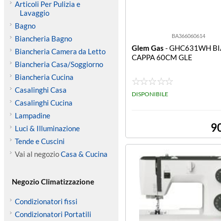
Articoli Per Pulizia e
Lavaggio
Bagno
BA366060614
Biancheria Bagno
Glem Gas
- GHC631WH B
Biancheria Camera da Letto
CAPPA 60CM GLE
Biancheria Casa/Soggiorno
Biancheria Cucina
Casalinghi Casa
DISPONIBILE
Casalinghi Cucina
Lampadine
9
Luci & Illuminazione
Tende e Cuscini
Vai al negozio
Casa & Cucina
Negozio Climatizzazione
Condizionatori fissi
Condizionatori Portatili