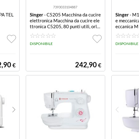
7393033104887
PA TEL
Singer
- C5205 Macchina da cucire
Singer
- M1
elettronica Macchina da cucire ele
e meccanic
ttronica C5205, 80 punti utili, orlo
eccanica M1
invisibile, 6 occhielli ad un solo pas
uattro passa
saggio, zig-zag fino a 6 mm, braccio
occhiello a
libero.
DISPONIBILE
3 diversi ti
DISPONIBILE
ag, braccio 
2,90
242,90
€
€