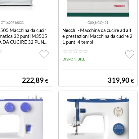
GT1620716033
G00_NCQ421
505 Macchina da cucir
Necchi
- Macchina da cucire ad alt
matica 32 punti M3505
e prestazioni Macchina da cucire 2
 DA CUCIRE 32 PUNT
1 punti 4 tempi
AUTOMATICA
DISPONIBILE
222,89
319,90
€
€