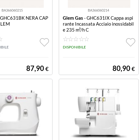
BA366060215
BA366060214
 GHC631BK NERA CAP
Glem Gas
- GHC631IX Cappa aspi
GLEM
rante Incassata Acciaio inossidabil
e 235 m³/h C
IBILE
DISPONIBILE
87,90
80,90
€
€