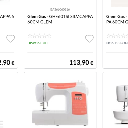
BA366060216
CAPPA 6
Glem Gas
- GHE601SI SILV.CAPPA
Glem Gas
-
60CM GLEM
PA 60CM 
DISPONIBILE
NON DISPON
2,90
113,90
€
€