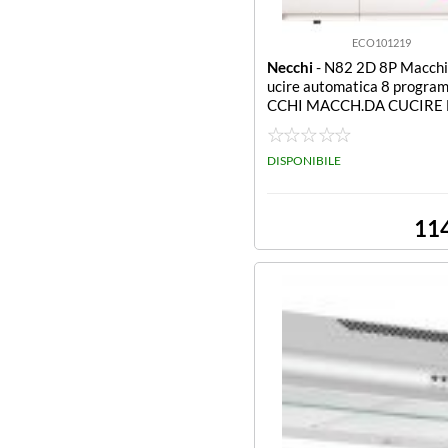
ECO101219
Necchi
- N82 2D 8P Macchi
ucire automatica 8 progra
CCHI MACCH.DA CUCIRE 
PUNTI
DISPONIBILE
11