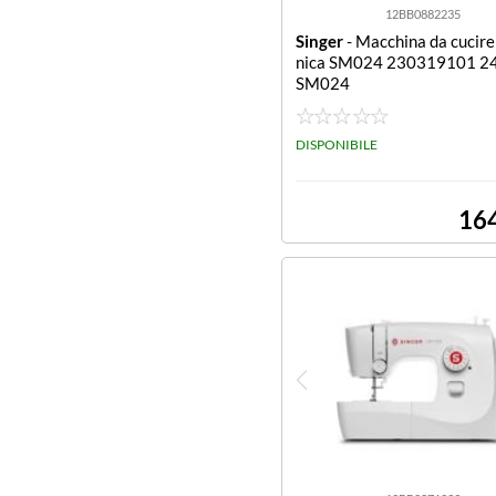
12BB0882235
Singer
- Macchina da cucir
nica SM024 230319101 24
SM024
DISPONIBILE
16