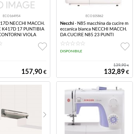
ECO164954
ECO105862
417D NECCHI MACCH.
Necchi
- N85 macchina da cucire m
 K417D 17 PUNTIBIA
eccanica bianca NECCHI MACCH.
CONTORNI VIOLA
DA CUCIRE N85 23 PUNTI
DISPONIBILE
139,90
€
157,90
132,89
€
€