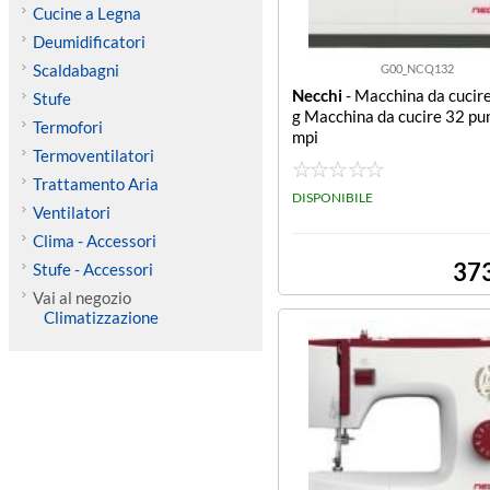
Cucine a Legna
Deumidificatori
Scaldabagni
G00_NCQ132
Necchi
- Macchina da cucir
Stufe
g Macchina da cucire 32 pu
Termofori
mpi
Termoventilatori
Trattamento Aria
DISPONIBILE
Ventilatori
Clima - Accessori
37
Stufe - Accessori
Vai al negozio
Climatizzazione