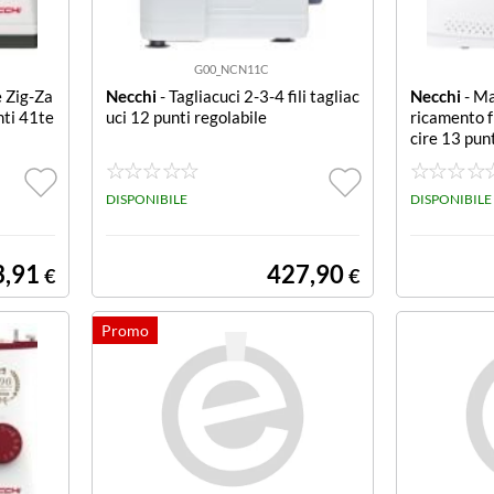
G00_NCN11C
e Zig-Za
Necchi
- Tagliacuci 2-3-4 fili tagliac
Necchi
- Ma
nti 41te
uci 12 punti regolabile
ricamento f
cire 13 pun
DISPONIBILE
DISPONIBILE
3,91
427,90
€
€