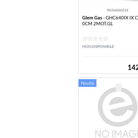
BA366060218
Glem Gas
- GHC640IX IX 
0CM 2MOT.GL
NON DISPONIBILE
14