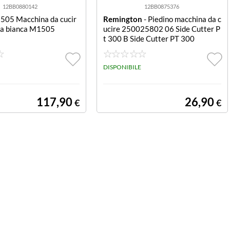
12BB0880142
12BB0875376
505 Macchina da cucir
Remington
- Piedino macchina da c
ica bianca M1505
ucire 250025802 06 Side Cutter P
t 300 B Side Cutter PT 300
DISPONIBILE
117,90
26,90
€
€