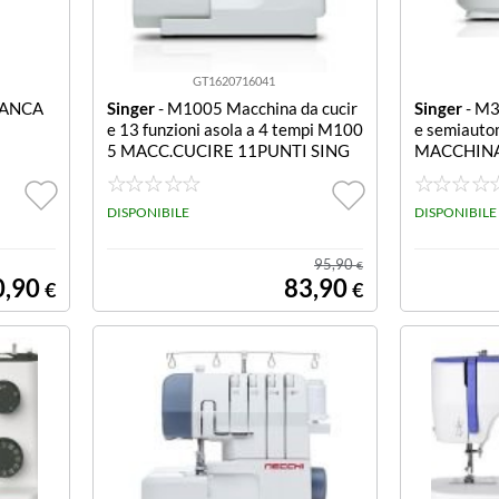
GT1620716041
IANCA
Singer
- M1005 Macchina da cucir
Singer
- M3
e 13 funzioni asola a 4 tempi M100
e semiauto
5 MACC.CUCIRE 11PUNTI SING
MACCHINA
I ASOLA 
DISPONIBILE
DISPONIBILE
95,90
€
0,90
83,90
€
€