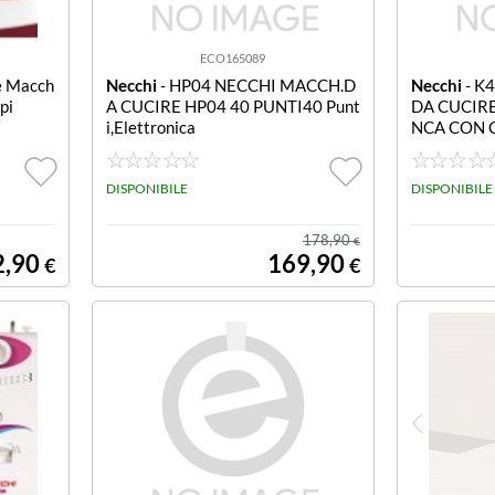
ECO165089
e Macch
Necchi
- HP04 NECCHI MACCH.D
Necchi
- K
pi
A CUCIRE HP04 40 PUNTI40 Punt
DA CUCIRE
i,Elettronica
NCA CON 
DISPONIBILE
DISPONIBILE
178,90
€
2,90
169,90
€
€