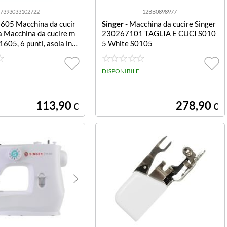
7393033102722
12BB0898977
605 Macchina da cucir
Singer
- Macchina da cucire Singer
a Macchina da cucire m
230267101 TAGLIA E CUCI S010
605, 6 punti, asola in q
5 White S0105
ggi, infilatura rapida, 1
utomatico a 4 passaggi,
pi di punto dritto e zig-z
DISPONIBILE
libero.
113,90
278,90
€
€