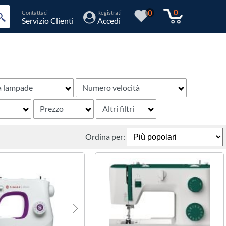
0
0
Contattaci
Registrati
Servizio Clienti
Accedi
a lampade
Numero velocità
Prezzo
Altri filtri
Ordina per: