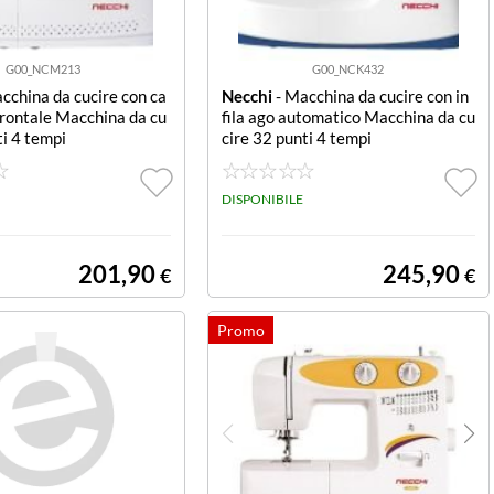
G00_NCM213
G00_NCK432
cchina da cucire con ca
Necchi
- Macchina da cucire con in
rontale Macchina da cu
fila ago automatico Macchina da cu
ti 4 tempi
cire 32 punti 4 tempi
DISPONIBILE
201,90
245,90
€
€