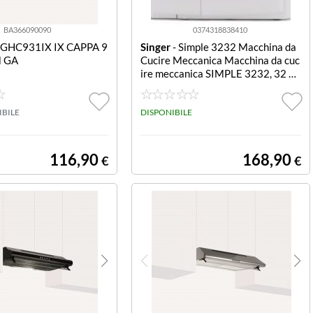
BA366090090
0374318838410
 GHC931IX IX CAPPA 9
Singer
- Simple 3232 Macchina da
 GA
Cucire Meccanica Macchina da cuc
ire meccanica SIMPLE 3232, 32 pu
nti utili, Asola automatica in 1 tem
po, infila ago automatico, 1 occhiell
IBILE
o automatico a 1 tempo, rammendo
DISPONIBILE
con inversione di marcia, braccio li
bero.
116,90
168,90
€
€