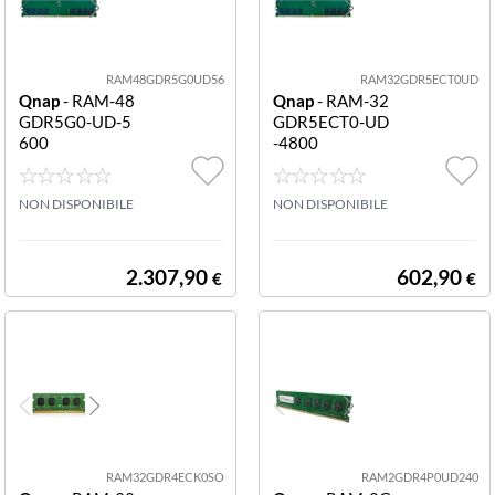
RAM48GDR5G0UD56
RAM32GDR5ECT0UD
Qnap
- RAM-48
Qnap
- RAM-32
GDR5G0-UD-5
GDR5ECT0-UD
600
-4800
NON DISPONIBILE
NON DISPONIBILE
2.307,90
602,90
€
€
RAM32GDR4ECK0SO
RAM2GDR4P0UD240