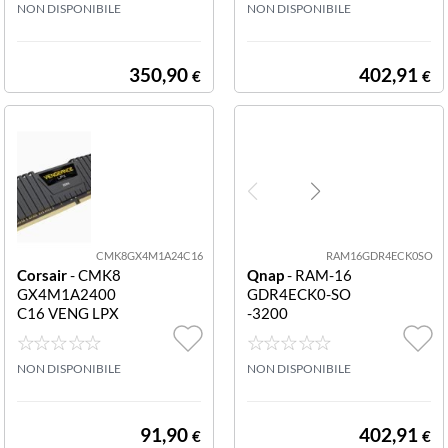
NON DISPONIBILE
NON DISPONIBILE
350,90
402,91
€
€
CMK8GX4M1A24C16
RAM16GDR4ECK0SO
Corsair
- CMK8
Qnap
- RAM-16
GX4M1A2400
GDR4ECK0-SO
C16 VENG LPX
-3200
8GB DDR4 240
0MHZ VENG LP
X 8GB DDR4 24
NON DISPONIBILE
NON DISPONIBILE
00MHz
91,90
402,91
€
€