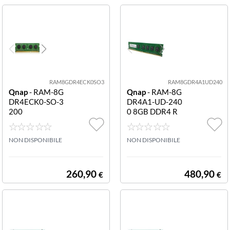
3XU-RP TS-248
3XU-RP
RAM8GDR4ECK0SO3
RAM8GDR4A1UD240
Qnap
- RAM-8G
Qnap
- RAM-8G
DR4ECK0-SO-3
DR4A1-UD-240
200
0 8GB DDR4 R
AM MHZ UDIM
M 8GB DDR4 R
NON DISPONIBILE
AM 2400 MHz
NON DISPONIBILE
UDIMM
260,90
480,90
€
€