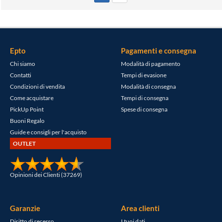
NTEL CORE
Epto
Pagamenti e consegna
Chi siamo
Modalità di pagamento
Contatti
Tempi di evasione
Condizioni di vendita
Modalità di consegna
Come acquistare
Tempi di consegna
PickUp Point
Spese di consegna
Buoni Regalo
Guide e consigli per l'acquisto
OUTLET
Opinioni dei Clienti (37269)
Garanzie
Area clienti
Diritto di recesso
I tuoi dati