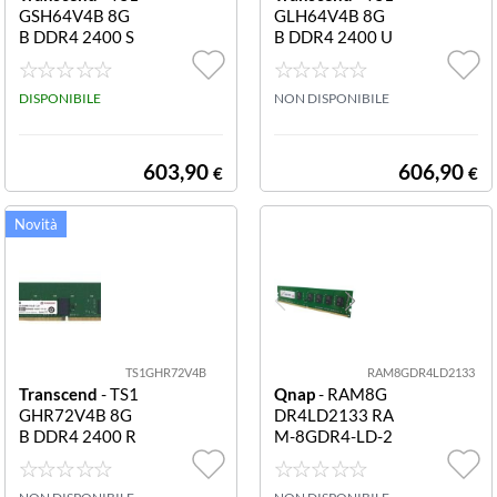
GSH64V4B 8G
GLH64V4B 8G
B DDR4 2400 S
B DDR4 2400 U
O-DIMM 1RX8
-DIMM 1RX8 8
8GB DDR4 240
GB DDR4 2400
0 SO-DIMM 1R
DISPONIBILE
U-DIMM 1RX8
NON DISPONIBILE
X8
603,90
606,90
€
€
TS1GHR72V4B
RAM8GDR4LD2133
Transcend
- TS1
Qnap
- RAM8G
GHR72V4B 8G
DR4LD2133 RA
B DDR4 2400 R
M-8GDR4-LD-2
EG-DIMM 1RX
133 8GB DDR4
8 8GB DDR4 24
RAM 2133 MH