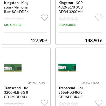
Kingston
- King
Kingston
- KCP
ston - Memoria
432NS6/8 8GB
Ram 8Gb DDR4
DDR4 3200MH
3200MHZ MO
Z SINGLE RANK
DULE KCP432
MODULE 8GB
NS8/8 8GB DD
DISPONIBILE
DDR4 3200MH
DISPONIBILE
R4 3200MHz M
z Single Rank M
odule
odule
127,90
148,90
€
€
JM3200HLB-8G
JM2666HLG-8G
Transcend
- JM
Transcend
- JM
3200HLB-8G 8
2666HLG-8G 8
GB JM DDR4 U-
GB JM DDR4 2
DIMM 8GB JM
666MHZ U-DI
DDR4 3200 U-
MM 8GB JM D