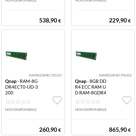
00 REG-DIMM
NON DISPONIBILE
Z LONG-DIMM
NON DISPONIBILE
1RX8
288 PIN TVS-X
82T TVS-X82
538,90
229,90
€
€
RAM8GDR4ECT0UD3
RAM8GDR4ECP0UD2
Qnap
- RAM-8G
Qnap
- 8GB DD
DR4ECT0-UD-3
R4 ECC RAM U
200
D RAM-8GDR4
ECP0-UD-2666
COMPATIBILE
NON DISPONIBILE
CON TS-983XU
NON DISPONIBILE
TS-983XU-RP T
S-883XU TS-88
3XU-RP TS-128
260,90
865,90
€
€
3XU-RP TS-168