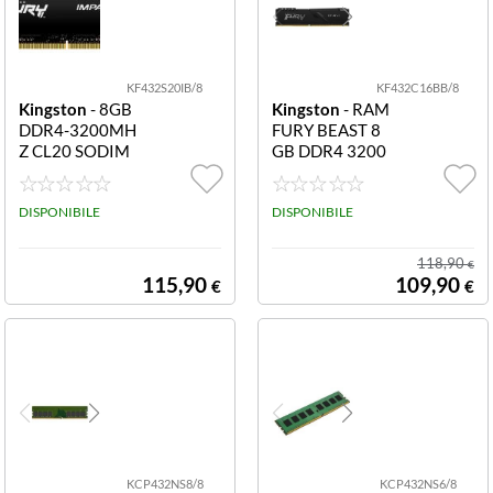
KF432S20IB/8
KF432C16BB/8
Kingston
- 8GB
Kingston
- RAM
DDR4-3200MH
FURY BEAST 8
Z CL20 SODIM
GB DDR4 3200
M FURY IMPAC
MHZ CL16 KF4
T
32C16BB/8
DISPONIBILE
DISPONIBILE
118,90
€
115,90
109,90
€
€
KCP432NS8/8
KCP432NS6/8