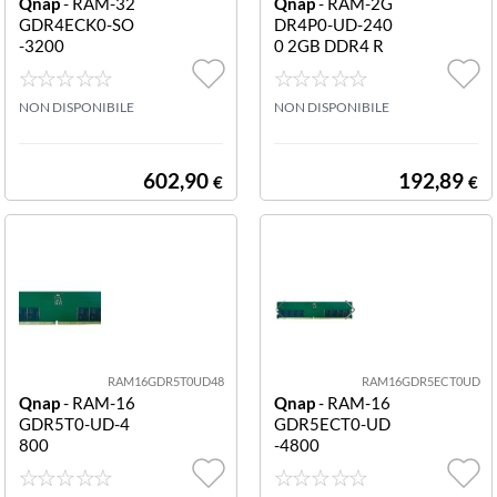
Qnap
- RAM-32
Qnap
- RAM-2G
GDR4ECK0-SO
DR4P0-UD-240
-3200
0 2GB DDR4 R
AM MHZ UDIM
M 2GB DDR4 R
NON DISPONIBILE
AM 2400 MHZ
NON DISPONIBILE
UDIMM - TS-43
2PXU(-RP)
602,90
192,89
€
€
RAM16GDR5T0UD48
RAM16GDR5ECT0UD
Qnap
- RAM-16
Qnap
- RAM-16
GDR5T0-UD-4
GDR5ECT0-UD
800
-4800