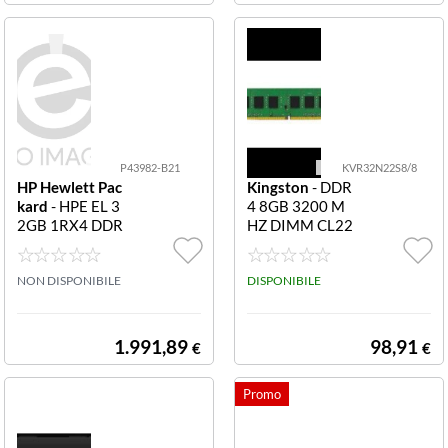
P43982-B21
KVR32N22S8/8
HP Hewlett Pac
Kingston
- DDR
kard
- HPE EL 3
4 8GB 3200 M
2GB 1RX4 DDR
HZ DIMM CL22
4-3200AA-R S P
43982-B21 HP
E EL 32GB 1Rx
NON DISPONIBILE
DISPONIBILE
4 DDR4-3200A
A-R Smart Kit
1.991,89
98,91
€
€