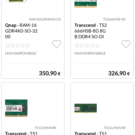
RAM16GDR4K0SO32
TS2666HSB-8G
Qnap
- RAM-16
Transcend
- TS2
GDR4K0-SO-32
666HSB-8G 8G
00
B DDR4 SO-DI
MM 1RX8 1.2V
8GB DDR4 266
NON DISPONIBILE
6 SO-DIMM 1R
NON DISPONIBILE
X8 1.2V
350,90
326,90
€
€
TS1GSH64V4B
TS1GLH64V4B
Transcend
- TS1
Transcend
- TS1