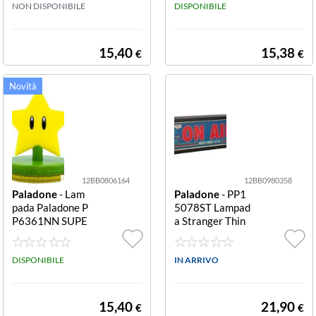
NON DISPONIBILE
DISPONIBILE
15,40
15,38
€
€
12BB0806164
12BB0980358
Paladone
- Lam
Paladone
- PP1
pada Paladone P
5078ST Lampad
P6361NN SUPE
a Stranger Thin
R MARIO Star S
gs On Air Light
tar
On air light
DISPONIBILE
IN ARRIVO
15,40
21,90
€
€