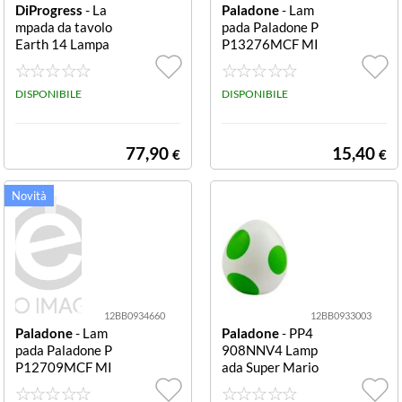
DiProgress
- La
Paladone
- Lam
mpada da tavolo
pada Paladone P
Earth 14 Lampa
P13276MCF MI
da DiProgress D
NECRAFT Pand
P EARTH 14 EA
a Panda
RTH
DISPONIBILE
DISPONIBILE
77,90
15,40
€
€
12BB0934660
12BB0933003
Paladone
- Lam
Paladone
- PP4
pada Paladone P
908NNV4 Lamp
P12709MCF MI
ada Super Mario
NECRAFT Allay
Yoshi Egg Yoshi
Allay
Egg