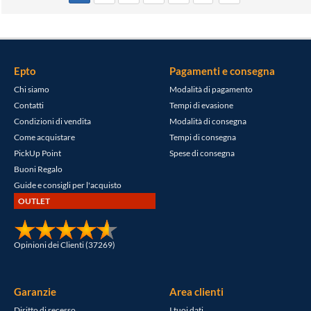
Epto
Pagamenti e consegna
Chi siamo
Modalità di pagamento
Contatti
Tempi di evasione
Condizioni di vendita
Modalità di consegna
Come acquistare
Tempi di consegna
PickUp Point
Spese di consegna
Buoni Regalo
Guide e consigli per l'acquisto
OUTLET
Opinioni dei Clienti (37269)
Garanzie
Area clienti
Diritto di recesso
I tuoi dati