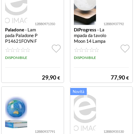
12BB0971350
12BB0937792
Paladone
- Lam
DiProgress
- La
pada Paladone P
mpada da tavolo
P14621FOVN F
Moon 14 Lampa
ORTNITE Logo
da DiProgress D
neon wall Logo n
P MOON 14 M
eon wall
DISPONIBILE
OON
DISPONIBILE
29,90
77,90
€
€
12BB0937791
12BB0935530