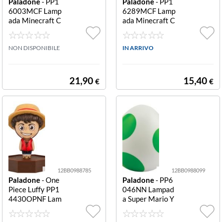
Paladone
- PP1
Paladone
- PP1
6003MCF Lamp
6289MCF Lamp
ada Minecraft C
ada Minecraft C
at GloBuddies C
hicken Jockey Ic
at GloBuddies
on Chicken Jock
NON DISPONIBILE
ey Icon
IN ARRIVO
21,90
15,40
€
€
12BB0988785
12BB0988099
Paladone
- One
Paladone
- PP6
Piece Luffy PP1
046NN Lampad
4430OPNF Lam
a Super Mario Y
pada da tavolo L
oshi Mini Egg Yo
uffy
shi Mini Egg