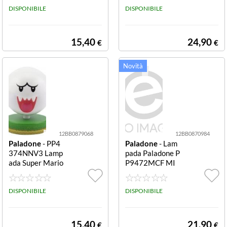
DISPONIBILE
DISPONIBILE
15,40
24,90
€
€
12BB0879068
12BB0870984
Paladone
- PP4
Paladone
- Lam
374NNV3 Lamp
pada Paladone P
ada Super Mario
P9472MCF MI
Boo Boo
NECRAFT Fox F
ox
DISPONIBILE
DISPONIBILE
15,40
21,90
€
€