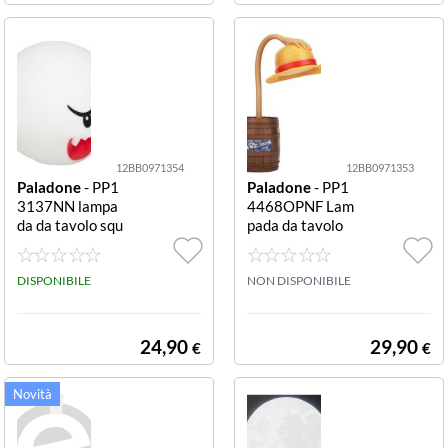
12BB0971354
12BB0971353
Paladone
- PP1
Paladone
- PP1
3137NN lampa
4468OPNF Lam
da da tavolo squ
pada da tavolo
ishy Super Mari
USB One Piece
o Boo Boo squis
Straw Hat Stra
hy glo
DISPONIBILE
w hat posable
NON DISPONIBILE
24,90
29,90
€
€