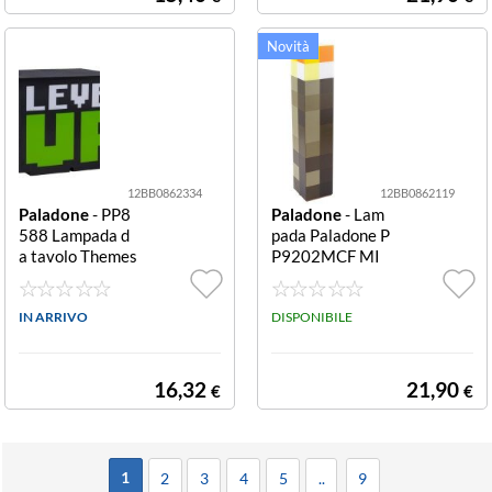
12BB0862334
12BB0862119
Paladone
- PP8
Paladone
- Lam
588 Lampada d
pada Paladone P
a tavolo Themes
P9202MCF MI
and Trends Leve
NECRAFT
l Up Level Up
IN ARRIVO
DISPONIBILE
16,32
21,90
€
€
1
2
3
4
5
..
9