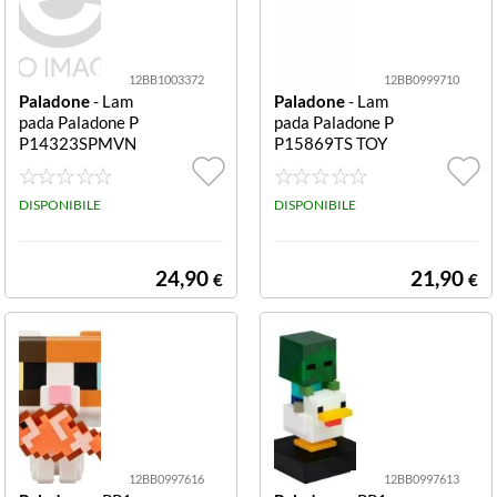
12BB1003372
12BB0999710
Paladone
- Lam
Paladone
- Lam
pada Paladone P
pada Paladone P
P14323SPMVN
P15869TS TOY
Spider-Man Mil
STORY Buzz Lig
es Morales Mas
htyear GloBuddi
k Miles Morales
DISPONIBILE
es Buzz Lightye
DISPONIBILE
Mask
ar GloBuddies
24,90
21,90
€
€
12BB0997616
12BB0997613