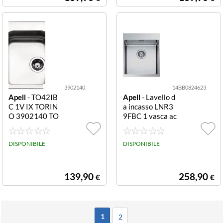
3902140
14BB0824623
Apell
- TO42IB
Apell
- Lavello d
C 1V IX TORIN
a incasso LNR3
O 3902140 TO
9FBC 1 vasca ac
42IBC 1V IX TO
ciaio inox LNR3
RINO
9FBC VASCA R
DISPONIBILE
ADIUS R12
DISPONIBILE
139,90
258,90
€
€
1
2