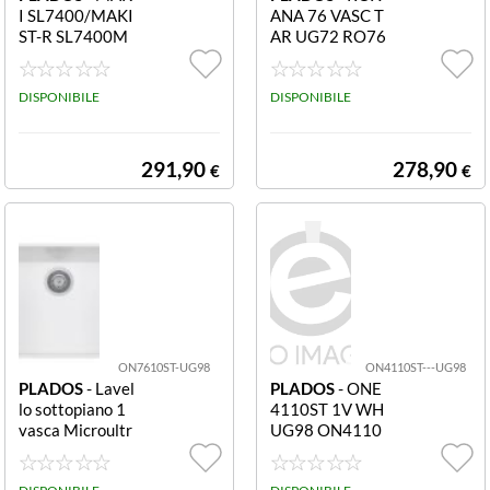
I SL7400/MAKI
ANA 76 VASC T
ST-R SL7400M
AR UG72 RO76
AKIST-R MAKI
10 RO7610 - U
SL7400/MAKI S
G72 ROXANA 7
T-R
DISPONIBILE
6 VASC TAR UG
DISPONIBILE
72 RO7610
291,90
278,90
€
€
ON7610ST-UG98
ON4110ST---UG98
PLADOS
- Lavel
PLADOS
- ONE
lo sottopiano 1
4110ST 1V WH
vasca Microultr
UG98 ON4110
agranit bianco
ST ON4110ST -
ONE 7610ST 1
UG98 ONE 411