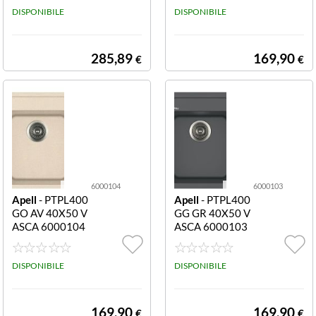
1 vasca ELEGA
DISPONIBILE
W WH 40X50 V
DISPONIBILE
NCE 1V AV UG9
ASCA
4 AM6510
285,89
169,90
€
€
6000104
6000103
Apell
- PTPL400
Apell
- PTPL400
GO AV 40X50 V
GG GR 40X50 V
ASCA 6000104
ASCA 6000103
PTPL400GO AV
PTPL400GG GR
40X50 VASCA
40X50 VASCA
DISPONIBILE
DISPONIBILE
169,90
169,90
€
€