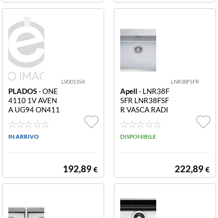
LV001354
LNR38FSFR
PLADOS
- ONE
Apell
- LNR38F
4110 1V AVEN
SFR LNR38FSF
A UG94 ON411
R VASCA RADI
0
US R12
IN ARRIVO
DISPONIBILE
192,89
222,89
€
€