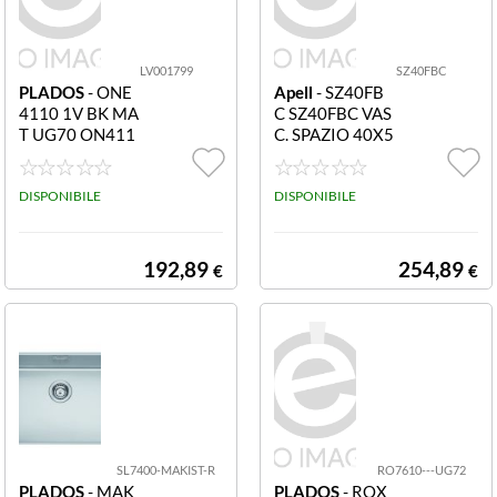
802 mm
(1)
860 mm
LV001799
SZ40FBC
(1)
PLADOS
- ONE
Apell
- SZ40FB
4110 1V BK MA
C SZ40FBC VAS
n.d.
(18)
T UG70 ON411
C. SPAZIO 40X5
0
1
DISPONIBILE
DISPONIBILE
192,89
254,89
€
€
SL7400-MAKIST-R
RO7610---UG72
PLADOS
- MAK
PLADOS
- ROX