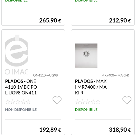
V B.CO UG98 O
DISPONIBILE
0ST 1V WH UG
DISPONIBILE
N7610ST
98 ON4110ST
265,90
212,90
€
€
ON4110---UG98
MR7400---MAKI-R
PLADOS
- ONE
PLADOS
- MAK
4110 1V BC PO
I MR7400 / MA
L UG98 ON411
KI R
0 ON4110 - UG
98 ONE 4110 1
V BC POL UG98
NON DISPONIBILE
DISPONIBILE
ON4110
192,89
318,90
€
€