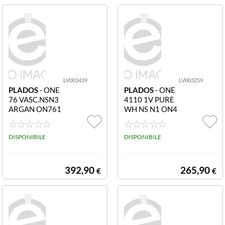
LV003439
LV003259
PLADOS
- ONE
PLADOS
- ONE
76 VASC.NSN3
4110 1V PURE
ARGAN ON761
WH NS N1 ON4
0IT
110
DISPONIBILE
DISPONIBILE
392,90
265,90
€
€