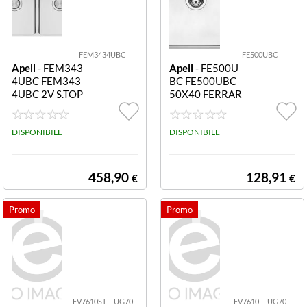
FEM3434UBC
FE500UBC
Apell
- FEM343
Apell
- FE500U
4UBC FEM343
BC FE500UBC
4UBC 2V S.TOP
50X40 FERRAR
73X40
A S.TOP
DISPONIBILE
DISPONIBILE
458,90
128,91
€
€
EV7610ST---UG70
EV7610---UG70