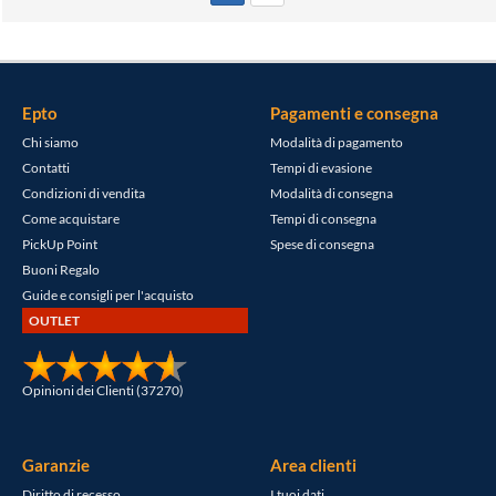
Epto
Pagamenti e consegna
Chi siamo
Modalità di pagamento
Contatti
Tempi di evasione
Condizioni di vendita
Modalità di consegna
Come acquistare
Tempi di consegna
PickUp Point
Spese di consegna
Buoni Regalo
Guide e consigli per l'acquisto
OUTLET
Opinioni dei Clienti (37270)
Garanzie
Area clienti
Diritto di recesso
I tuoi dati