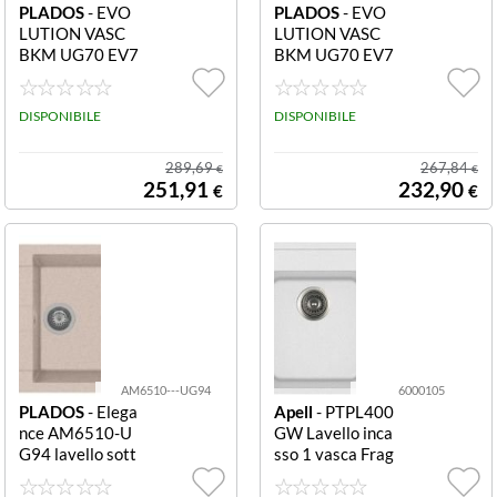
PLADOS
- EVO
PLADOS
- EVO
LUTION VASC
LUTION VASC
BKM UG70 EV7
BKM UG70 EV7
610ST EV7610
610 EV7610 - U
ST - UG70 EVO
G70 EVOLUTIO
LUTION VASC
DISPONIBILE
N VASC BKM U
DISPONIBILE
BKM UG70 EV7
G70 EV7610
610ST
289,69
267,84
€
€
251,91
232,90
€
€
AM6510---UG94
6000105
PLADOS
- Elega
Apell
- PTPL400
nce AM6510-U
GW Lavello inca
G94 lavello sott
sso 1 vasca Frag
opiano in microu
ranite 400x500
ltragranit avena
mm PTPL400G