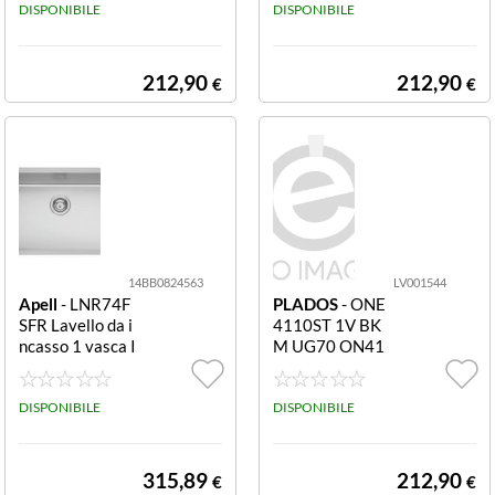
DISPONIBILE
DISPONIBILE
212,90
212,90
€
€
14BB0824563
LV001544
Apell
- LNR74F
PLADOS
- ONE
SFR Lavello da i
4110ST 1V BK
ncasso 1 vasca I
M UG70 ON41
nox LNR74FSFR
10ST
VASCONE RADI
US R12
DISPONIBILE
DISPONIBILE
315,89
212,90
€
€