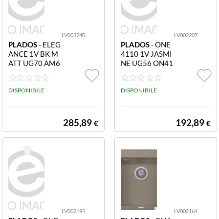
LV003240
LV002207
PLADOS
- ELEG
PLADOS
- ONE
ANCE 1V BK M
4110 1V JASMI
ATT UG70 AM6
NE UG56 ON41
510
10
DISPONIBILE
DISPONIBILE
285,89
192,89
€
€
LV002195
LV002164