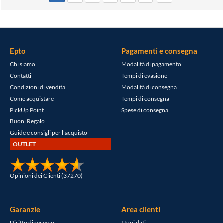
Epto
Pagamenti e consegna
Chi siamo
Modalità di pagamento
Contatti
Tempi di evasione
Condizioni di vendita
Modalità di consegna
Come acquistare
Tempi di consegna
PickUp Point
Spese di consegna
Buoni Regalo
Guide e consigli per l'acquisto
OUTLET
Opinioni dei Clienti (37270)
Garanzie
Area clienti
Diritto di recesso
I tuoi dati