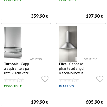
DISPONIBILE
N IX/A/60 6811
DISPONIBILE
5382
359,90
197,90
€
€
68115243
56811101C
Turboair
- Capp
Elica
- Cappa as
a aspirante a pa
pirante ad angol
rete 90 cm vetr
o acciaio inox R
o e acciaio inox
UBINO ANG IX/
TUR PANTHEO
A/100 568111
N IX/A/90 6811
DISPONIBILE
01C
IN ARRIVO
5243
199,90
605,90
€
€