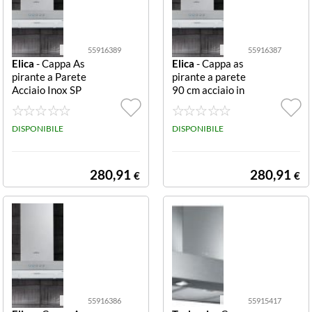
55916389
55916387
Elica
- Cappa As
Elica
- Cappa as
pirante a Parete
pirante a parete
Acciaio Inox SP
90 cm acciaio in
OT H6 NG IX/A/
ox SPOT H10 N
90 55916389
G IX/A/90 5591
DISPONIBILE
6387
DISPONIBILE
280,91
280,91
€
€
55916386
55915417