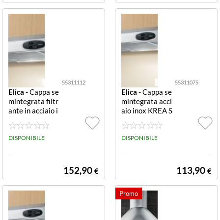
55311112
55311075
Elica
- Cappa se
Elica
- Cappa se
mintegrata filtr
mintegrata acci
ante in acciaio i
aio inox KREA S
nox KREA LX I
T IX/F/90 5531
X/F/60 553111
1075
12
DISPONIBILE
DISPONIBILE
152,90
113,90
€
€