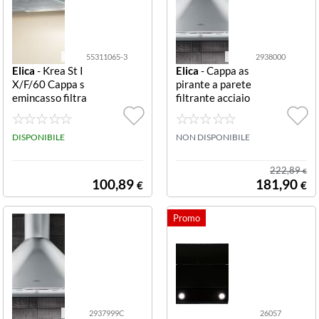
55311065-3
2938000
Elica
- Krea St I
Elica
- Cappa as
X/F/60 Cappa s
pirante a parete
emincasso filtra
filtrante acciaio
nte in acciaio in
inox CAPPA PA
ox 90cm KREA
RETE 60CM IN
ST IX/F/60 553
DISPONIBILE
OX
NON DISPONIBILE
11065/3
222,89
€
100,89
181,90
€
€
2937999C
26057