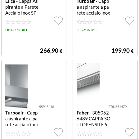
Elica
- Cappa As
Turboair
- Capp
pirante a Parete
a aspirante a pa
Acciaio Inox SP
rete acciaio inox
OT H10 NG IX/
TUR SOFIA H6 I
A/60 5591638
X/A/90 559154
6
DISPONIBILE
17
DISPONIBILE
266,90
199,90
€
€
55915416
TRN851479
Turboair
- Capp
Faber
- 305062
a aspirante a pa
6489 CAPPA SO
rete acciaio inox
TTOPENSILE 9
TUR SOFIA H6 I
0CM IN-NOVA
X/A/60 559154
ZERO DRIP A9