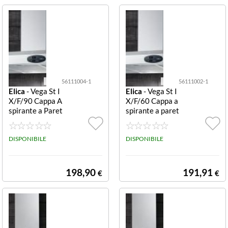
56111004-1
56111002-1
Elica
- Vega St I
Elica
- Vega St I
X/F/90 Cappa A
X/F/60 Cappa a
spirante a Paret
spirante a paret
e Acciaio Inox 9
e filtrante 60 c
0 cm VEGA ST I
m VEGA ST IX/
X/F/90 561110
DISPONIBILE
F/60 5611100
DISPONIBILE
04/1
2/1
198,90
191,91
€
€