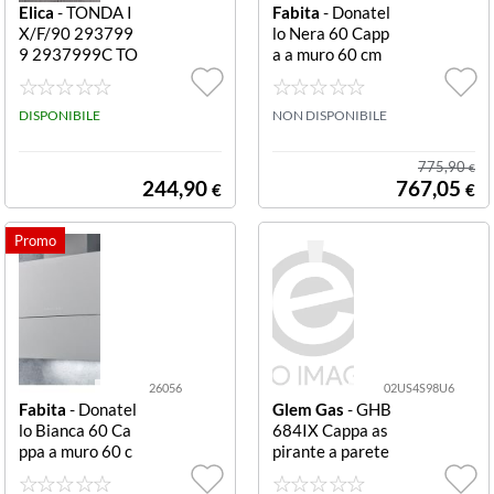
Elica
- TONDA I
Fabita
- Donatel
X/F/90 293799
lo Nera 60 Capp
9 2937999C TO
a a muro 60 cm
NDA IX/F/90 29
Nera CAPPA PA
37999
RETE DONATE
DISPONIBILE
LLOANERA 60C
NON DISPONIBILE
M
775,90
€
244,90
767,05
€
€
26056
02US4S98U6
Fabita
- Donatel
Glem Gas
- GHB
lo Bianca 60 Ca
684IX Cappa as
ppa a muro 60 c
pirante a parete
m Bianca CAPP
Acciaio inossida
A PARETE DON
bile 650 m³/h A