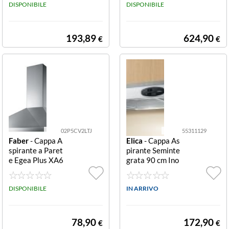
16
DISPONIBILE
0
DISPONIBILE
193,89
624,90
€
€
02P5CV2LTJ
55311129
Faber
- Cappa A
Elica
- Cappa As
spirante a Paret
pirante Seminte
e Egea Plus XA6
grata 90 cm Ino
0 60 cm Inox EG
x KREA LX IX/F/
EA PLUS XA60
90 55311129
Cappa a parete
DISPONIBILE
IN ARRIVO
cm. 60 - inox (32
0.0557.531)
78,90
172,90
€
€