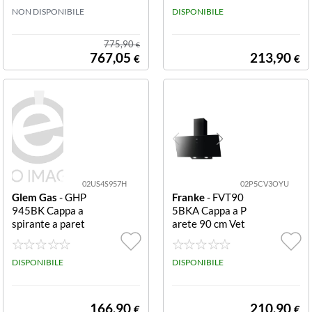
ATELLOABIAN
NON DISPONIBILE
DISPONIBILE
CA60
775,90
€
767,05
213,90
€
€
02US4S957H
02P5CV3OYU
Glem Gas
- GHP
Franke
- FVT90
945BK Cappa a
5BKA Cappa a P
spirante a paret
arete 90 cm Vet
e 3 Vel. 90 Cm N
ro Nero Classe
ero Carbone
A - FVT 905 BK
DISPONIBILE
A - 330.0572.97
DISPONIBILE
FVT905BKA Ca
ppa a Parete 90
cm Vetro Nero C
166,90
210,90
€
€