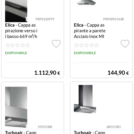
Fabita
Franke
PRF0120979
PRF0091763B
Elica
- Cappa as
Elica
- Cappa as
Glem Gas
pirazione verso i
pirante a parete
l basso 669 m³/h
Acciaio Inox MI
Smeg
PANDORA BL/
SSY PB 90 IX PR
F/90 PRF01209
F0091763B
79
DISPONIBILE
DISPONIBILE
Tecnowind
Turboair
1.112,90
144,90
€
€
55915388
68515381
Turboair
- Capp
Turboair
- Capp