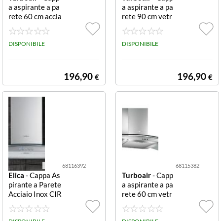
a aspirante a pa
a aspirante a pa
rete 60 cm accia
rete 90 cm vetr
io inox TUR SOF
o e acciaio inox
IA H10 IX/A/60
TUR SEMPION
55915388
DISPONIBILE
E IX/A/90 6851
DISPONIBILE
5381
196,90
196,90
€
€
68116392
68115382
Elica
- Cappa As
Turboair
- Capp
pirante a Parete
a aspirante a pa
Acciaio Inox CIR
rete 60 cm vetr
CUS IX+VT 90C
o e acciaio inox
M 68116392
TUR PANTHEO