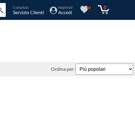
0
0
Contattaci
Registrati
Servizio Clienti
Accedi
Ordina per: