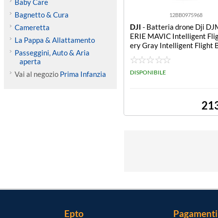
Baby Care
Bagnetto & Cura
12BB0975968
DJI
- Batteria drone Dji D
Cameretta
ERIE MAVIC Intelligent Fli
La Pappa & Allattamento
ery Gray Intelligent Flight 
Passeggini, Auto & Aria
aperta
DISPONIBILE
Vai al negozio
Prima Infanzia
21
Epto
Pagamenti