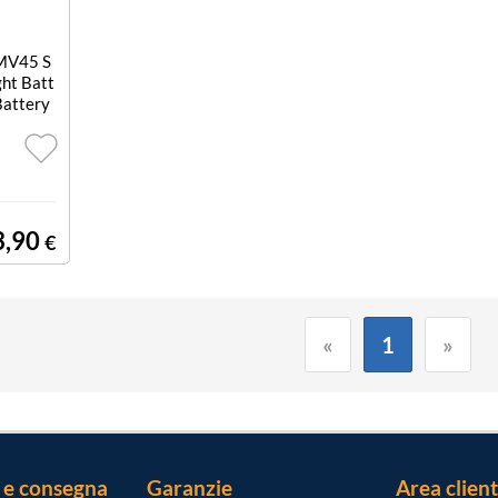
JMV45 S
ght Batt
Battery
3,90
€
«
1
»
 e consegna
Garanzie
Area client