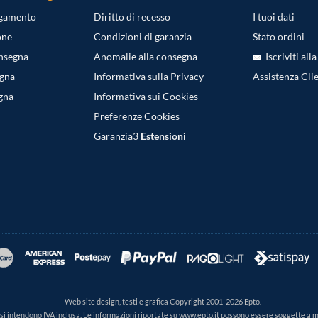
agamento
Diritto di recesso
I tuoi dati
one
Condizioni di garanzia
Stato ordini
onsegna
Anomalie alla consegna
Iscriviti all
egna
Informativa sulla Privacy
Assistenza Clie
gna
Informativa sui Cookies
Preferenze Cookies
Garanzia3
Estensioni
Web site design, testi e grafica Copyright 2001-2026 Epto.
ti si intendono IVA inclusa. Le informazioni riportate su www.epto.it possono essere soggette a 