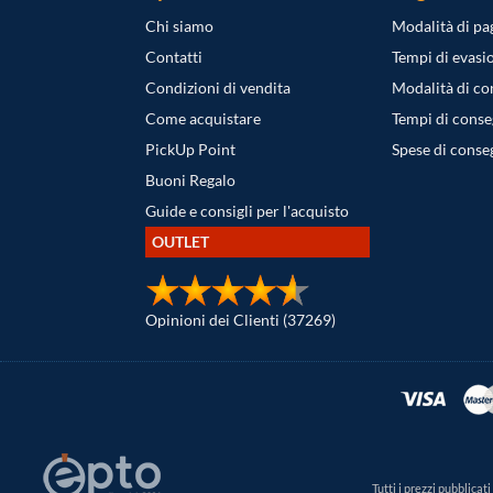
Chi siamo
Modalità di p
Contatti
Tempi di evasi
Condizioni di vendita
Modalità di c
Come acquistare
Tempi di cons
PickUp Point
Spese di conse
Buoni Regalo
Guide e consigli per l'acquisto
OUTLET
Opinioni dei Clienti (37269)
Tutti i prezzi pubblica