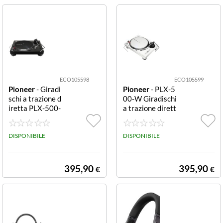
ECO105598
ECO105599
Pioneer
- Giradi
Pioneer
- PLX-5
schi a trazione d
00-W Giradischi
iretta PLX-500-
a trazione dirett
K PIONEER GIR
a USB Bianco PI
ADISCHI PLX-5
ONEER GIRADI
00 K BLKPIONE
DISPONIBILE
SCHI PLX-500
DISPONIBILE
ER DJ PLX-500-
W WHITEPION
K DIRECT DRIV
EER DJ PLX-50
E TURNTABLE
0-K DIRECT DR
395,90
395,90
€
€
NERO
IVE TURNTABL
E BIANCO