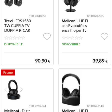
12BB0848656
12BB0905525
Trevi
- FRS1580
Meliconi
- HP Fl
TW CUFFIA TV
ash Evo cuffie s
DOPPIA RICAR
enza filo per Tv
ICABILE WIREL
nero Flash Evo
ESS NERA SET
2 PEZZI
DISPONIBILE
DISPONIBILE
90,90
39,89
€
€
12BB0934244
12BB0947143
Meliconi
- Digit
Meliconi
- HP Fl