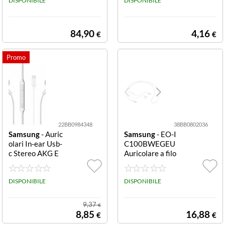
DISPONIBILE
ARE DOPPIO J
DISPONIBILE
ACK CON MIC
CON CAVO RET
RATTILE 120 C
84,90
4,16
€
€
M
22BB0984348
38BB0802036
Samsung
- Auric
Samsung
- EO-I
olari In-ear Usb-
C100BWEGEU
c Stereo AKG E
Auricolare a filo
ARPHONE BUL
Usb-c AURICOL
K SKU USB C TY
ARE A FILO TYP
PE WHITE
DISPONIBILE
E C WHITE
DISPONIBILE
9,37
€
8,85
16,88
€
€