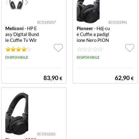
ECO131257
ECO131941
Meliconi
- HP E
Pioneer
- Hdj-cu
asy Digital Bund
e Cuffie a padigl
le Cuffie Tv Wir
ione Nero PION
eless CUFFIA T
EER CUFFIA DJ
V STEREO S/FIL
HDJ-CUE1PIO
I RICARICABIL
DISPONIBILE
NEER DJ HDJ-C
DISPONIBILE
E 2CH ING. OTT
UE1 CUFFIE DJ
ICO 2 X EASY D
ANTRACITE
IGITAL
83,90
62,90
€
€
ECO152221