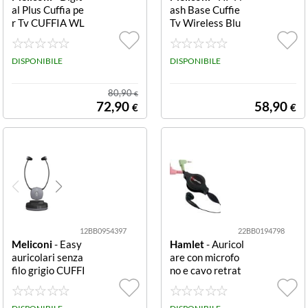
al Plus Cuffia pe
ash Base Cuffie
r Tv CUFFIA WL
Tv Wireless Blu
SS TV DIGITAL
etooth 5.3 CUFF
PLUS
IA TV STEREO
DISPONIBILE
BLUETOOTH 5.
DISPONIBILE
3
80,90
€
72,90
58,90
€
€
12BB0954397
22BB0194798
Meliconi
- Easy
Hamlet
- Auricol
auricolari senza
are con microfo
filo grigio CUFFI
no e cavo retrat
A TV HP EASY A
tile 1.2m doppio
UDIO
Jack AURICOL