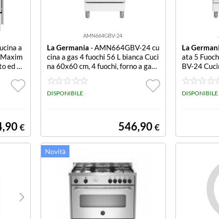
AMN664GBV-24
cina a
La Germania
- AMN664GBV-24 cu
La German
a Maxim
cina a gas 4 fuochi 56 L bianca Cuci
ata 5 Fuo
to ed es
na 60x60 cm, 4 fuochi, forno a gas
BV-24 Cucin
ui 1 trip
ventilato con grill elettrico, 5 funzi
orno a gas v
lato con
oni, estetica colore bianco, manopo
ca colore bi
tica A,
le soft touch, volume forno 56 lt., c
DISPONIBILE
rale, manopo
DISPONIBILE
ontaminuti, classe energetica A+
unzioni, vol
etica A.
4,90
546,90
€
€