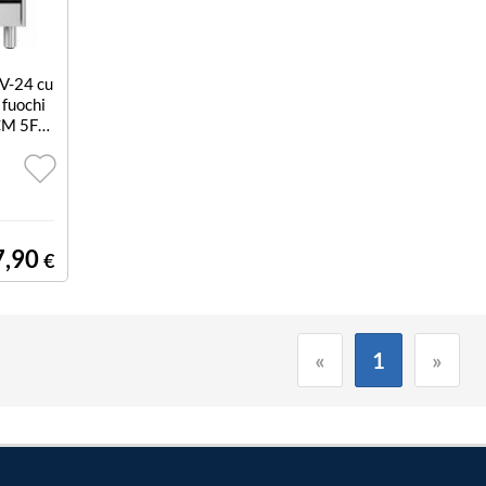
-24 cu
 fuochi
CM 5F/
ANA IN
7,90
€
«
1
»