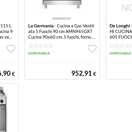
AMN965GXT
 115 L
La Germania
- Cucina a Gas Ventil
De Longhi
ucina 9
ata 5 Fuochi 90 cm AMN965GXT
HI CUCIN
as venti
Cucina 90x60 cm, 5 fuochi, forno a
605 FUOC
zioni, e
gas ventilato con grill elettrico, 5 f
NAFORNO 
pole sof
unzioni, estetica inox, manopole so
., conta
ft touch, alzatina in acciaio, volume
DISPONIBILE
DISPONIBILE
+.
forno 115 lt., termometro, classe e
nergetica A+.
6,90
952,91
€
€