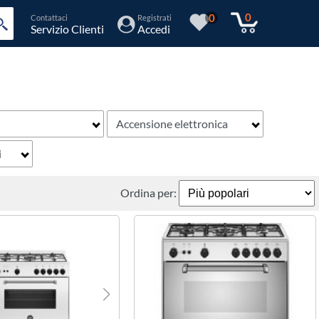
0
0
Contattaci
Registrati
Servizio Clienti
Accedi
Accensione elettronica
i
Ordina per: