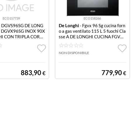
ECO157739
ECO158266
- DGVS96SG DE LONG
De Longhi
- Fgvx 96 Sg cucina forn
A DGVX96SG INOX 90X
o a gas ventilato 115 L 5 fuochi Cla
HI CON TRIPLA CORO
sse A DE LONGHI CUCINA FGVX
GAS VENTILATO GRIL
96 SG INOX 90X605FUOCHIDOP
P CORONAFORNOGAS VENTILA
TOCOP. IN VETROV
NON DISPONIBILE
883,90
779,90
€
€