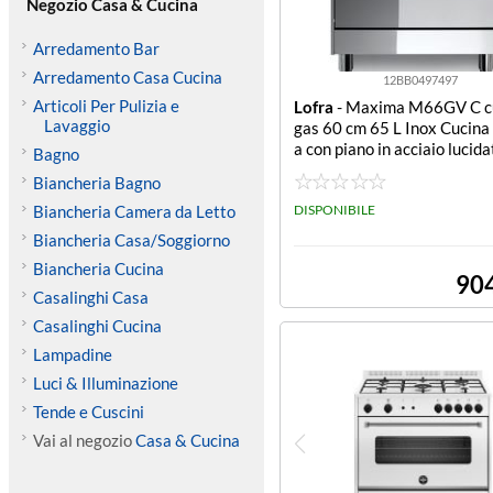
Negozio Casa & Cucina
Arredamento Bar
Arredamento Casa Cucina
12BB0497497
Articoli Per Pulizia e
Lofra
- Maxima M66GV C cu
Lavaggio
gas 60 cm 65 L Inox Cucin
a con piano in acciaio lucida
Bagno
tetica inox, 4 fuochi gas di c
Biancheria Bagno
la corona, forno a gas venti
Biancheria Camera da Letto
grill elettrico, classe energe
DISPONIBILE
cm. 60x60.
Biancheria Casa/Soggiorno
Biancheria Cucina
90
Casalinghi Casa
Casalinghi Cucina
Lampadine
Luci & Illuminazione
Tende e Cuscini
Vai al negozio
Casa & Cucina