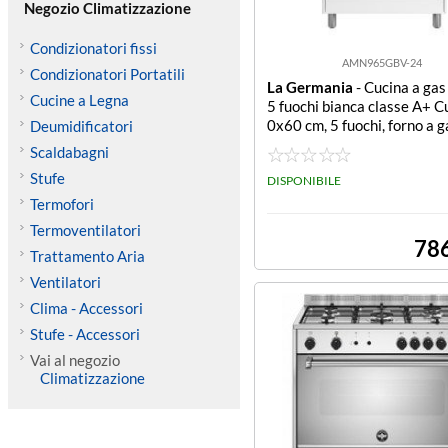
Negozio Climatizzazione
Condizionatori fissi
AMN965GBV-24
Condizionatori Portatili
La Germania
- Cucina a gas
Cucine a Legna
5 fuochi bianca classe A+ C
0x60 cm, 5 fuochi, forno a g
Deumidificatori
lato con grill elettrico, 5 fun
Scaldabagni
stetica colore bianco, mano
Stufe
t touch, volume forno 117 lt
DISPONIBILE
minuti, classe energetica A
Termofori
Termoventilatori
78
Trattamento Aria
Ventilatori
Clima - Accessori
Stufe - Accessori
Vai al negozio
Climatizzazione