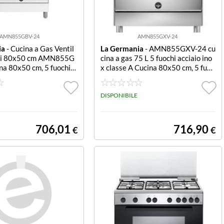
AMN855GBV-24
AMN855GXV-24
ia
- Cucina a Gas Ventil
La Germania
- AMN855GXV-24 cu
chi 80x50 cm AMN855G
cina a gas 75 L 5 fuochi acciaio ino
a 80x50 cm, 5 fuochi, f
x classe A Cucina 80x50 cm, 5 fuoc
entilato con grill, esteti
hi, forno a gas ventilato con grill, es
anco, tripla corona cent
tetica inox, tripla corona centrale,
le soft touch, forno 5 f
manopole soft touch, forno 5 funzio
DISPONIBILE
ume 75 lt., classe energ
ni, volume 75 lt., classe energetica
A.
706,01
716,90
€
€