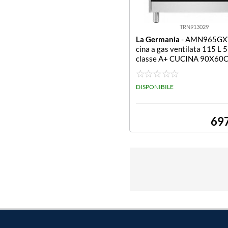
TRN913029
La Germania
- AMN965GXV
cina a gas ventilata 115 L 5
classe A+ CUCINA 90X60
GAS F.GAS VENT. AMERIC
OX
DISPONIBILE
69