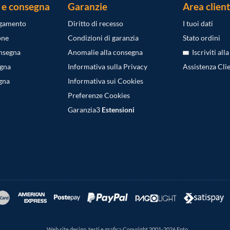
 e consegna
Garanzie
Area client
agamento
Diritto di recesso
I tuoi dati
one
Condizioni di garanzia
Stato ordini
onsegna
Anomalie alla consegna
Iscriviti all
egna
Informativa sulla Privacy
Assistenza Clie
gna
Informativa sui Cookies
Preferenze Cookies
Garanzia3
Estensioni
Web site design, testi e grafica Copyright 2001-2026 Epto.