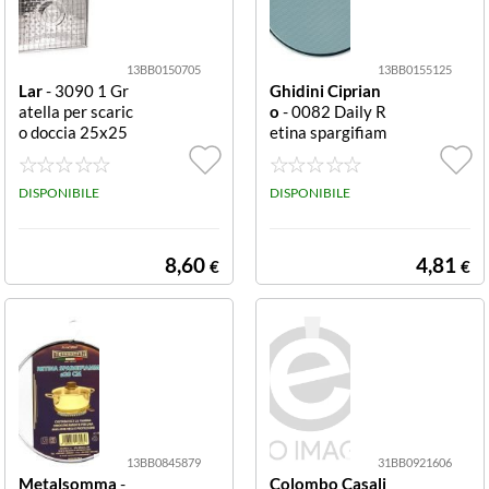
13BB0150705
13BB0155125
Lar
- 3090 1 Gr
Ghidini Ciprian
atella per scaric
o
- 0082 Daily R
o doccia 25x25
etina spargifiam
cm Gratella Lar
ma Cromo 20 c
3090 1 Cromo l
m Spargifiamma
ucido
DISPONIBILE
Ghidini Cipriano
DISPONIBILE
0082 DAILY Cro
mo
8,60
4,81
€
€
13BB0845879
31BB0921606
Metalsomma
-
Colombo Casali