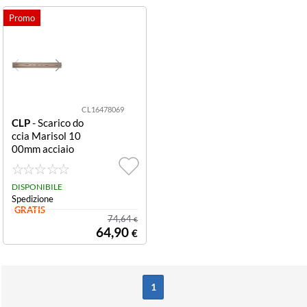
CL16478069
CLP
- Scarico do
ccia Marisol 10
00mm acciaio
DISPONIBILE
Spedizione
GRATIS
74,64
€
64,90
€
1