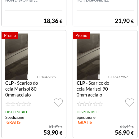
fiamma Colomb
NON DISPONIBILE
la Colombo Cas
NON DISPONIBILE
o Casalinghi 11
alinghi 180.5 (c
1 (conf. da 6 pz.)
onf. da 2 pz.)
18,36
21,90
€
€
CL16477869
CL16477969
CLP
- Scarico do
CLP
- Scarico do
ccia Marisol 80
ccia Marisol 90
0mm acciaio
0mm acciaio
DISPONIBILE
DISPONIBILE
Spedizione
Spedizione
GRATIS
GRATIS
61,99
65,44
€
€
53,90
56,90
€
€