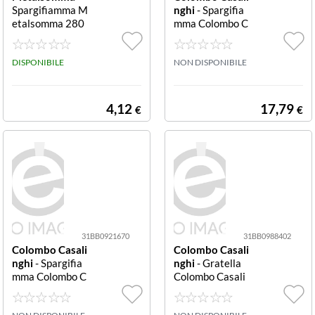
Spargifiamma M
nghi
- Spargifia
etalsomma 280
mma Colombo C
46 Cromo
asalinghi 1111
17 CromoSpargi
DISPONIBILE
fiamma Colomb
NON DISPONIBILE
o Casalinghi 11
1 (conf. da 6 pz.)
4,12
17,79
€
€
31BB0921670
31BB0988402
Colombo Casali
Colombo Casali
nghi
- Spargifia
nghi
- Gratella
mma Colombo C
Colombo Casali
asalinghi 1111
nghi 180.59 Cro
20 CromoSpargi
mo lucidoGratel