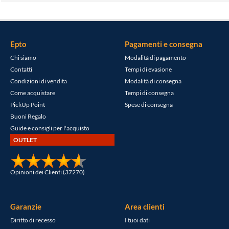
Epto
Pagamenti e consegna
Chi siamo
Modalità di pagamento
Contatti
Tempi di evasione
Condizioni di vendita
Modalità di consegna
Come acquistare
Tempi di consegna
PickUp Point
Spese di consegna
Buoni Regalo
Guide e consigli per l'acquisto
OUTLET
Opinioni dei Clienti (37270)
Garanzie
Area clienti
Diritto di recesso
I tuoi dati