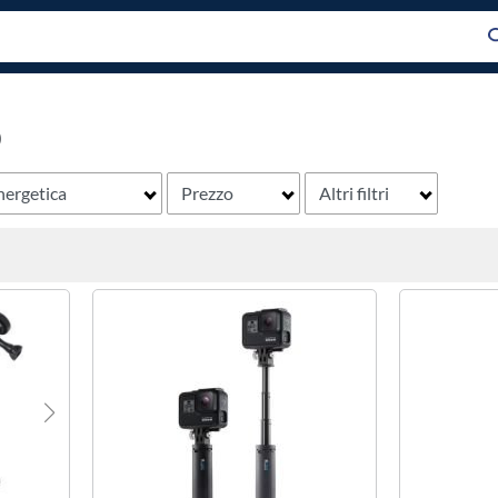
)
nergetica
Prezzo
Altri filtri