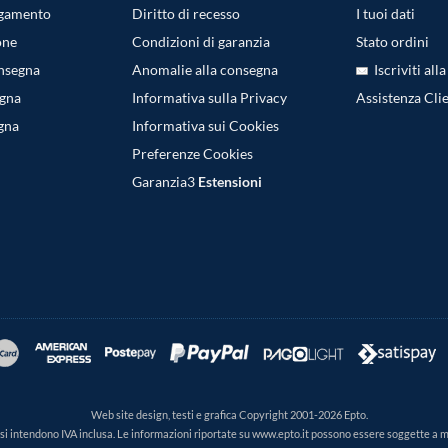
agamento
Diritto di recesso
I tuoi dati
one
Condizioni di garanzia
Stato ordini
onsegna
Anomalie alla consegna
Iscriviti all
egna
Informativa sulla Privacy
Assistenza Clie
gna
Informativa sui Cookies
Preferenze Cookies
Garanzia3
Estensioni
Web site design, testi e grafica Copyright 2001-2026 Epto.
ti si intendono IVA inclusa. Le informazioni riportate su www.epto.it possono essere soggette a 