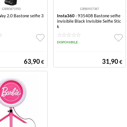
12BB0871950
12BB0927387
Way 2.0 Bastone selfie 3
Insta360
- 935408 Bastone selfie
invisibile Black Invisible Selfie Stic
k
DISPONIBILE
63,90
31,90
€
€