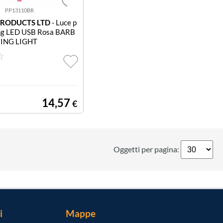
PP13110BR
PRODUCTS LTD
- Luce p
ng LED USB Rosa BARB
ING LIGHT
14,57
€
Oggetti per pagina:
i
Mappe