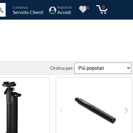
0
0
Contattaci
Registrati
Servizio Clienti
Accedi
Ordina per: