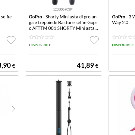
12BB0690394
selfie
GoPro
- Shorty Mini asta di prolun
GoPro
- 3 
ga e treppiede Bastone selfie Gopr
Way 2.0
o AFTTM 001 SHORTY Mini asta d
i prolunga + treppied
DISPONIBILE
DISPONIBILE
3,90
41,89
€
€