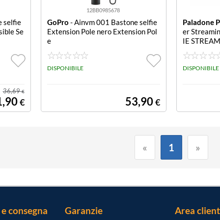
12BB0985678
 selfie
GoPro
- Ainvm 001 Bastone selfie
Paladone 
sible Se
Extension Pole nero Extension Pol
er Streami
e
IE STREAM
DISPONIBILE
DISPONIBILE
36,69
€
1,90
53,90
€
€
«
1
»
 e consegna
Garanzie
Area client