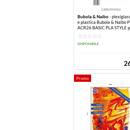
13BB0994902
Bubola & Naibo
- plexiglas
e plastica Bubola & Naibo 
ACR26 BASIC PLA STYLE pl
Cornice plastica Bubola & 
LA01 AACR26 BASIC PLA 
lexiglas
DISPONIBILE
2