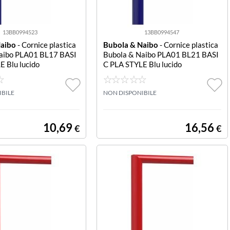
13BB0994523
13BB0994547
Naibo
- Cornice plastica
Bubola & Naibo
- Cornice plastica
aibo PLA01 BL17 BASI
Bubola & Naibo PLA01 BL21 BASI
E Blu lucido
C PLA STYLE Blu lucido
IBILE
NON DISPONIBILE
10,69
16,56
€
€