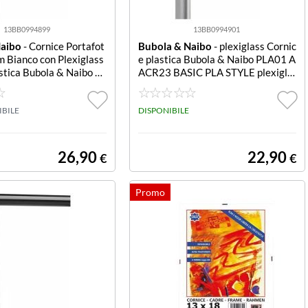
13BB0994899
13BB0994901
Naibo
- Cornice Portafot
Bubola & Naibo
- plexiglass Cornic
 Bianco con Plexiglass
e plastica Bubola & Naibo PLA01 A
stica Bubola & Naibo P
ACR23 BASIC PLA STYLE plexigla
26 BASIC PLA STYLE pl
Cornice plastica Bubola & Naibo P
LA01 AACR23 BASIC PLA STYLE p
IBILE
lexiglas
DISPONIBILE
26,90
22,90
€
€