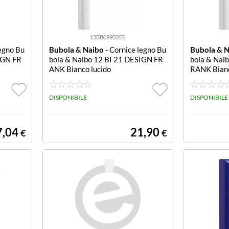
13BB0990355
legno Bu
Bubola & Naibo
- Cornice legno Bu
Bubola & 
IGN FR
bola & Naibo 12 BI 21 DESIGN FR
bola & Nai
ANK Bianco lucido
RANK Bianc
DISPONIBILE
DISPONIBILE
7,04
21,90
€
€