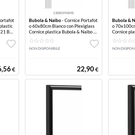
13BB0994898
ortafot
Bubola & Naibo
- Cornice Portafot
Bubola & 
plastic
o 60x80cm Bianco con Plexiglass
o 70x100cm
 21 BA
Cornice plastica Bubola & Naibo P
Cornice pla
LA01 BICR23 BASIC PLA STYLE pl
LA01 BICR
exiglas
exiglas
NON DISPONIBILE
NON DISPON
6,56
22,90
€
€