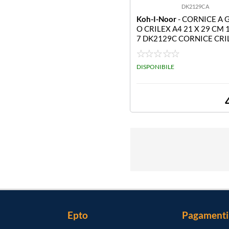
DK2129CA
Koh-I-Noor
- CORNICE A 
O CRILEX A4 21 X 29 CM 
7 DK2129C CORNICE CRI
X29 7 CM
DISPONIBILE
Epto
Pagamenti