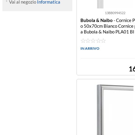
Vai al negozio
Informatica
13BB0994522
Bubola & Naibo
- Cornice P
o 50x70cm Bianco Cornice 
a Bubola & Naibo PLA01 BI
SIC PLA STYLE Bianco
IN ARRIVO
1