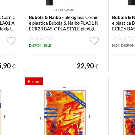
13BB0994904
s Cornic
Bubola & Naibo
- plexiglass Cornic
Bubola & 
PLA01 A
e plastica Bubola & Naibo PLA01 N
e plastica
exigla
ECR23 BASIC PLA STYLE plexigla
ECR26 BASI
Naibo P
Cornice plastica Bubola & Naibo P
Cornice pla
STYLE p
LA01 NECR23 BASIC PLA STYLE p
LA01 NECR
lexiglas
DISPONIBILE
lexiglas
NON DISPON
6,90
22,90
€
€