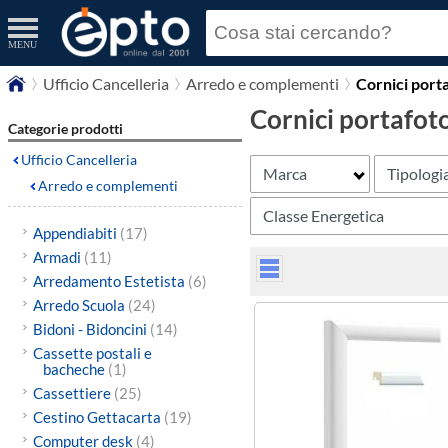
MENU
Ufficio Cancelleria
Arredo e complementi
Cornici port
Cornici portafot
Categorie prodotti
Ufficio Cancelleria
Marca
Tipologi
Arredo e complementi
Classe Energetica
Appendiabiti
(17)
Armadi
(11)
Arredamento Estetista
(6)
Arredo Scuola
(24)
Bidoni - Bidoncini
(14)
Cassette postali e
bacheche
(1)
Cassettiere
(25)
Cestino Gettacarta
(19)
Computer desk
(4)