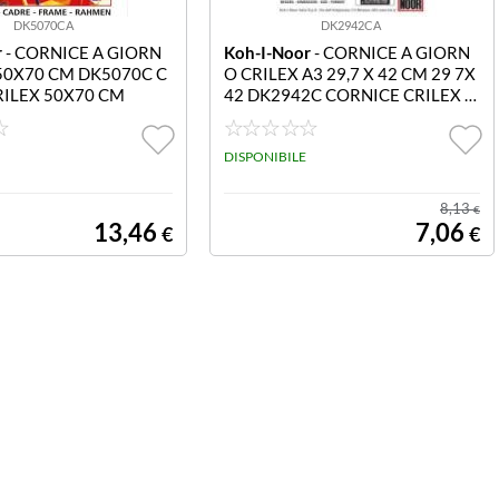
DK5070CA
DK2942CA
r
- CORNICE A GIORN
Koh-I-Noor
- CORNICE A GIORN
50X70 CM DK5070C C
O CRILEX A3 29,7 X 42 CM 29 7X
RILEX 50X70 CM
42 DK2942C CORNICE CRILEX 2
9 7X42 CM
DISPONIBILE
8,13
€
13,46
7,06
€
€