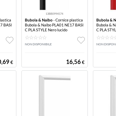
13BB0994574
lastica
Bubola & Naibo
- Cornice plastica
Bubola & 
17 BASI
Bubola & Naibo PLA01 NE17 BASI
Bubola & 
C PLA STYLE Nero lucido
C PLA STYL
NON DISPONIBILE
NON DISPON
0,69
16,56
€
€