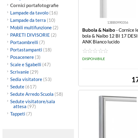
Cornici portafotografie
Lampade da tavolo
(16)
Lampade da terra
(10)
13BB0990356
Mobili multifunzione
(2)
Bubola & Naibo
- Cornice 
PARETI DIVISORIE
(2)
bola & Naibo 12 BI 17 DES
ANK Bianco lucido
Portaombrelli
(7)
Portastampanti
(18)
Posacenere
(3)
DISPONIBILE
Scale e Sgabelli
(47)
Scrivanie
(29)
1
Sedia visitatore
(53)
Sedute
(617)
Sedute Arredo Scuola
(58)
Sedute visitatore/sala
attesa
(97)
Tappeti
(7)