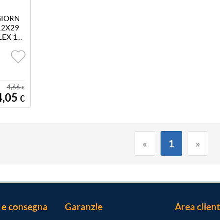
GIORN
12X29
LEX 12
4,66
€
4,05
€
«
1
»
 e consegna
Garanzie
Area client