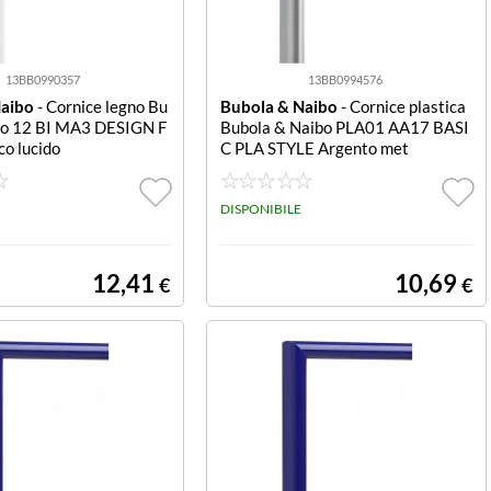
13BB0990357
13BB0994576
Naibo
- Cornice legno Bu
Bubola & Naibo
- Cornice plastica
bo 12 BI MA3 DESIGN F
Bubola & Naibo PLA01 AA17 BASI
o lucido
C PLA STYLE Argento met
DISPONIBILE
12,41
10,69
€
€