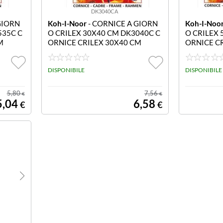
DK3040CA
GIORN
Koh-I-Noor
- CORNICE A GIORN
Koh-I-Noo
535C C
O CRILEX 30X40 CM DK3040C C
O CRILEX 
M
ORNICE CRILEX 30X40 CM
ORNICE C
DISPONIBILE
DISPONIBILE
5,80
7,56
€
€
5,04
6,58
€
€