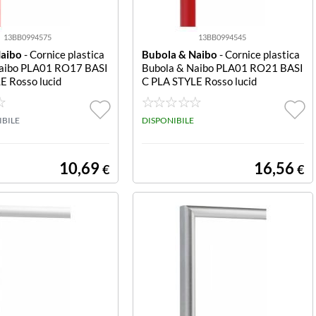
13BB0994575
13BB0994545
Naibo
- Cornice plastica
Bubola & Naibo
- Cornice plastica
Naibo PLA01 RO17 BASI
Bubola & Naibo PLA01 RO21 BASI
E Rosso lucid
C PLA STYLE Rosso lucid
IBILE
DISPONIBILE
10,69
16,56
€
€