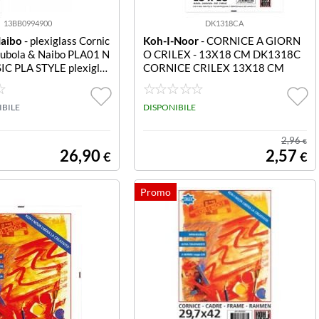
13BB0994900
DK1318CA
Naibo
- plexiglass Cornic
Koh-I-Noor
- CORNICE A GIORN
 Bubola & Naibo PLA01 N
O CRILEX - 13X18 CM DK1318C
C PLA STYLE plexigla
CORNICE CRILEX 13X18 CM
stica Bubola & Naibo P
26 BASIC PLA STYLE p
IBILE
DISPONIBILE
2,96
€
26,90
2,57
€
€