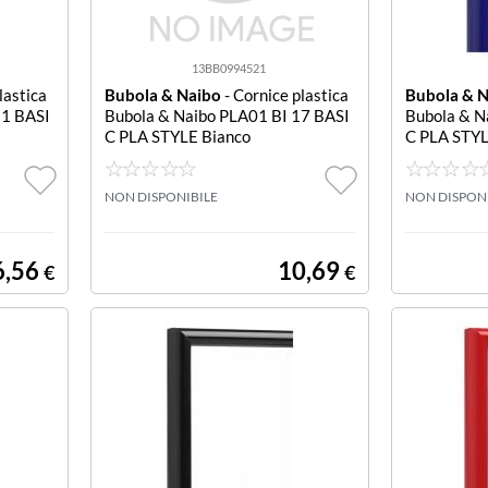
13BB0994521
lastica
Bubola & Naibo
- Cornice plastica
Bubola & 
21 BASI
Bubola & Naibo PLA01 BI 17 BASI
Bubola & N
C PLA STYLE Bianco
C PLA STYL
NON DISPONIBILE
NON DISPON
6,56
10,69
€
€