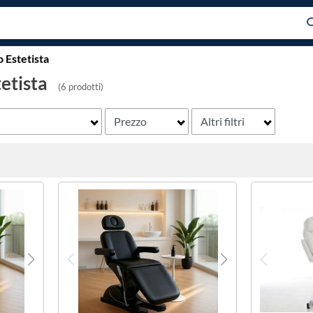
 Estetista
etista
(6 prodotti)
Prezzo
Altri filtri