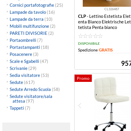
Cornici portafotografie
(25)
CL326487
Lampade da tavolo
(16)
CLP
- Lettino Estetista Elet
Lampade da terra
(10)
enta Bianco Elektrische Let
Mobili multifunzione
(2)
tetista Penta bianco
PARETI DIVISORIE
(2)
Portaombrelli
(7)
DISPONIBILE
Portastampanti
(18)
Spedizione
GRATIS
Posacenere
(3)
Scale e Sgabelli
(47)
95
Scrivanie
(29)
Sedia visitatore
(53)
Sedute
(617)
Sedute Arredo Scuola
(58)
Sedute visitatore/sala
attesa
(97)
Tappeti
(7)