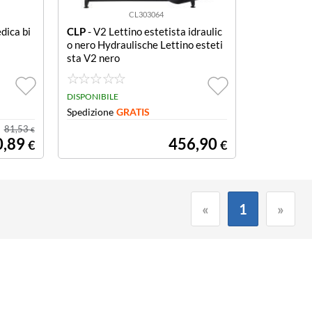
CL303064
dica bi
CLP
- V2 Lettino estetista idraulic
o nero Hydraulische Lettino esteti
sta V2 nero
DISPONIBILE
Spedizione
GRATIS
81,53
€
0,89
456,90
€
€
«
1
»