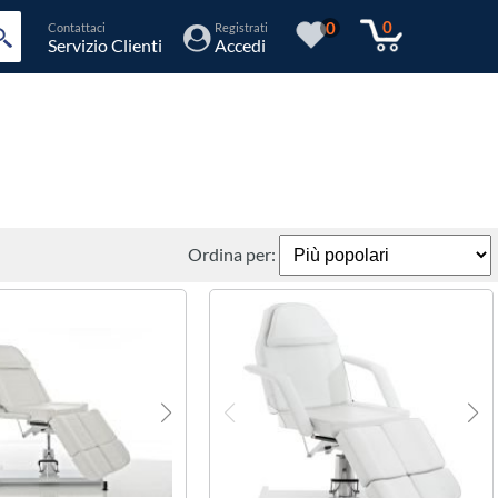
0
0
Contattaci
Registrati
Servizio Clienti
Accedi
Ordina per: