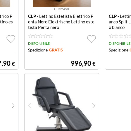
CL326490
trico P
CLP
- Lettino Estetista Elettrico P
CLP
- Letti
tino es
enta Nero Elektrische Lettino este
anco Split L
tista Penta nero
o bianco
DISPONIBILE
DISPONIBILE
Spedizione
GRATIS
Spedizione
7,90
996,90
€
€