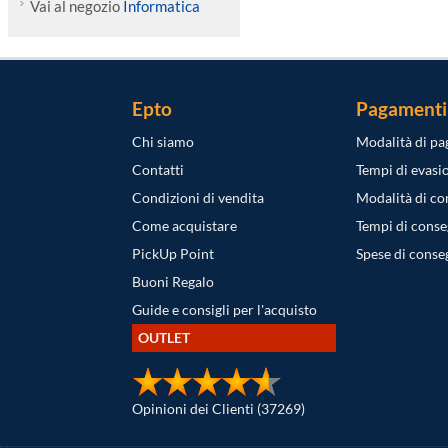
Vai al negozio
Informatica
Epto
Pagamenti
Chi siamo
Modalità di p
Contatti
Tempi di evasi
Condizioni di vendita
Modalità di c
Come acquistare
Tempi di cons
PickUp Point
Spese di conse
Buoni Regalo
Guide e consigli per l'acquisto
OUTLET
Opinioni dei Clienti (37269)