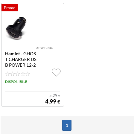
XPW1224U
Hamlet
- GHOS
T CHARGER US
B POWER 12-2
4
DISPONIBILE
5,29
€
4,99
€
1