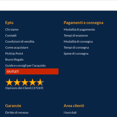
Epto
Pagamenti e consegna
Chi siamo
Modalità di pagamento
Contatti
Tempi di evasione
Condizioni di vendita
Modalità di consegna
Come acquistare
Tempi di consegna
PickUp Point
Spese di consegna
Buoni Regalo
Guide e consigli per l'acquisto
OUTLET
Opinioni dei Clienti (37269)
Garanzie
Area clienti
Diritto di recesso
I tuoi dati