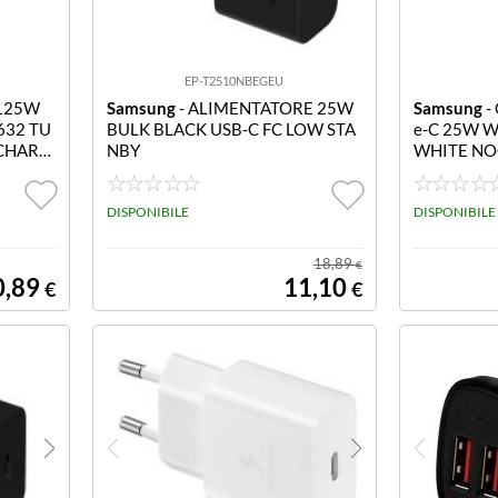
EP-T2510NBEGEU
125W
Samsung
- ALIMENTATORE 25W
Samsung
- 
632 TU
BULK BLACK USB-C FC LOW STA
e-C 25W 
CHARG
NBY
WHITE NO
GEU WALL
C WHITE 
DISPONIBILE
DISPONIBILE
18,89
€
0,89
11,10
€
€