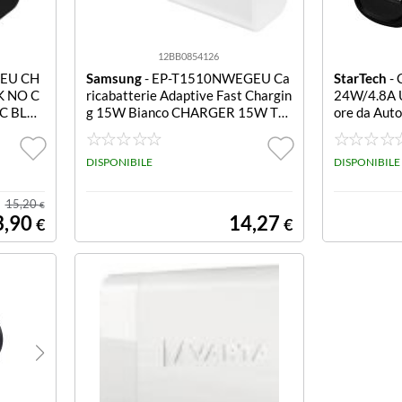
12BB0854126
GEU CH
Samsung
- EP-T1510NWEGEU Ca
StarTech
- 
K NO C
ricabatterie Adaptive Fast Chargin
24W/4.8A 
C BLA
g 15W Bianco CHARGER 15W TY
ore da Auto
PEC WHITE NO CAVO
24W/4.8A -
DISPONIBILE
DISPONIBILE
15,20
€
3,90
14,27
€
€