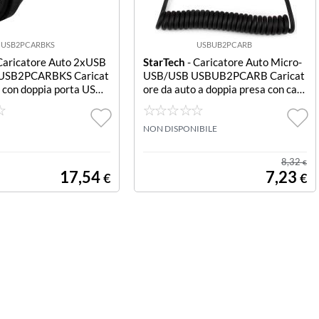
USB2PCARBKS
USBUB2PCARB
Caricatore Auto 2xUSB
StarTech
- Caricatore Auto Micro-
USB2PCARBKS Caricat
USB/USB USBUB2PCARB Caricat
 con doppia porta USB -
ore da auto a doppia presa con cav
 Nero
o Micro-USB piu porta USB - Alta p
otenza ( 21 Watt / 4.2A ) - Nero
NON DISPONIBILE
8,32
€
17,54
7,23
€
€