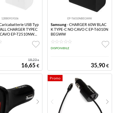
12BB0919106
EP-T6010NBEGWW
Caricabatterie USB Typ
Samsung
- CHARGER 60W BLAC
WALL CHARGER TYPEC
K TYPE-C NO CAVO C EP-T6010N
CAVO EP-T2510NWE
BEGWW
 CHARGER 25W TYPE
NOCAVO
DISPONIBILE
18,23
€
16,65
35,90
€
€