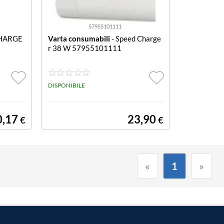
57955101111
HARGE
Varta consumabili
- Speed Charge
r 38 W 57955101111
DISPONIBILE
0,17
23,90
€
€
«
1
»