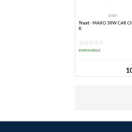
25197
Trust
- MAXO 38W CAR C
R
DISPONIBILE
1