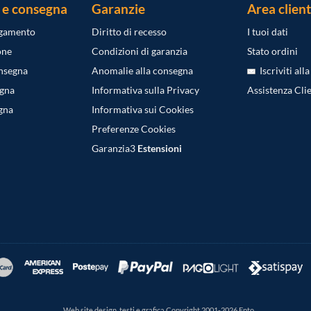
 e consegna
Garanzie
Area client
agamento
Diritto di recesso
I tuoi dati
one
Condizioni di garanzia
Stato ordini
onsegna
Anomalie alla consegna
Iscriviti all
egna
Informativa sulla Privacy
Assistenza Clie
gna
Informativa sui Cookies
Preferenze Cookies
Garanzia3
Estensioni
Web site design, testi e grafica Copyright 2001-2026 Epto.