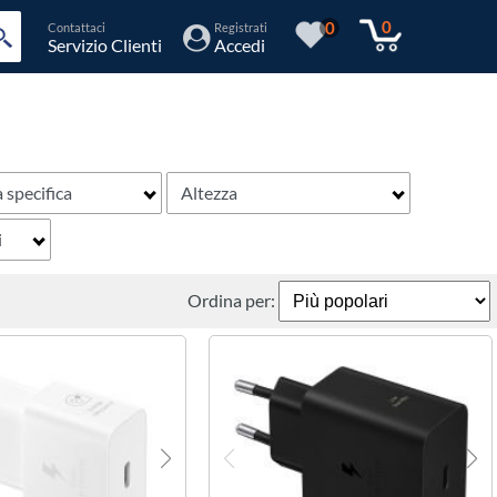
0
0
Contattaci
Registrati
Servizio Clienti
Accedi
 specifica
Altezza
i
Ordina per: