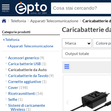
MENU
Telefonia
Apparati Telecomunicazione
Caricabatterie 
Caricabatterie d
Categorie prodotti
Telefonia
Marca
Colore p
Apparati Telecomunicazione
Output totale
Accessori generico
(9)
Carica batterie USB
(1)
Caricabatterie da Auto
Caricabatterie da Tavolo
(9)
Cornette aggiuntive
(1)
Cover
(198)
Ricetrasmittenti
(54)
Selfie
(1)
Sistemi di caricamente
Wireless
(1)