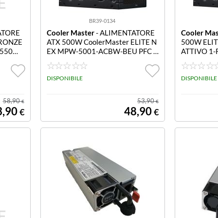
BR39-0134
ATORE
Cooler Master
- ALIMENTATORE
Cooler Mas
BRONZE
ATX 500W CoolerMaster ELITE N
500W ELIT
 550Wa
EX MPW-5001-ACBW-BEU PFC A
ATTIVO 1
TTIVO Effici MPW-5001-ACBW-B
EU
DISPONIBILE
DISPONIBILE
58,90
53,90
€
€
3,90
48,90
€
€