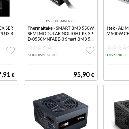
PSSPD055MNFABE3
CX SER
Thermaltake
- SMART BM3 550W
Itek
- ALI
 PLUS B
SEMI MODULAR NOLIGHT PS-SP
D-0550MNFABE-3 Smart BM3 55
0W Semi Modular NoLight
NON DISPONIBILE
DISPONIBILE
7,91
95,90
€
€