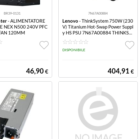
BR39-0131
7N67A00884
ter
- ALIMENTATORE
Lenovo
- ThinkSystem 750W (230
E NEX N500 240V PFC
V) Titanium Hot-Swap Power Suppl
-FAN 120MM
y HS PSU 7N67A00884 THINKSY
STEM 750W (230V) TITANIUM H
OT-SWAP POWER SUPPLY
DISPONIBILE
46,90
404,91
€
€