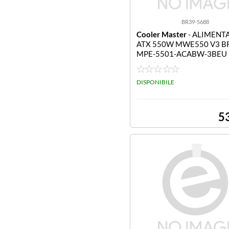
BR39-5688
Cooler Master
- ALIMENT
ATX 550W MWE550 V3 
MPE-5501-ACABW-3BEU
tt Fan120mm NON MPE-5501-AC
ABW-3BEU
DISPONIBILE
5