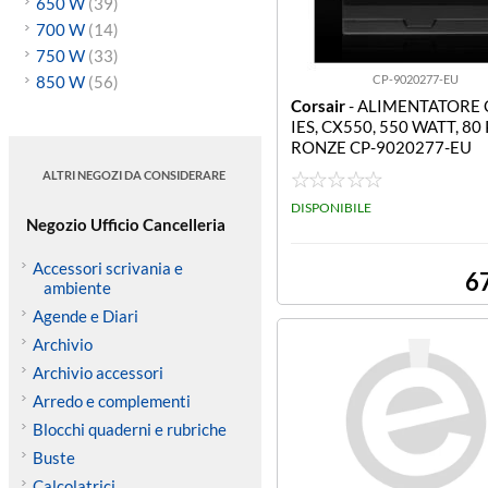
650 W
(39)
700 W
(14)
750 W
(33)
850 W
(56)
CP-9020277-EU
Corsair
- ALIMENTATORE 
IES, CX550, 550 WATT, 80
RONZE CP-9020277-EU
ALTRI NEGOZI DA CONSIDERARE
DISPONIBILE
Negozio Ufficio Cancelleria
Accessori scrivania e
6
ambiente
Agende e Diari
Archivio
Archivio accessori
Arredo e complementi
Blocchi quaderni e rubriche
Buste
Calcolatrici