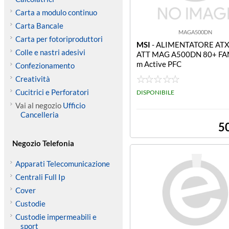
Carta a modulo continuo
Carta Bancale
MAGA500DN
Carta per fotoriproduttori
MSI
- ALIMENTATORE AT
Colle e nastri adesivi
ATT MAG A500DN 80+ F
m Active PFC
Confezionamento
Creatività
Cucitrici e Perforatori
DISPONIBILE
Vai al negozio
Ufficio
Cancelleria
5
Negozio Telefonia
Apparati Telecomunicazione
Centrali Full Ip
Cover
Custodie
Custodie impermeabili e
sport