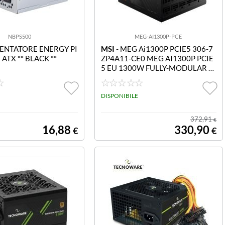
NBPS500
MEG-AI1300P-PCE
MENTATORE ENERGY PI
MSI
- MEG Ai1300P PCIE5 306-7
V 500W CE ATX ** BLACK **
ZP4A11-CE0 MEG AI1300P PCIE
5 EU 1300W FULLY-MODULAR P
LATINUM 80 PLUS JAPANESE EL
ECTROLYTIC CAPACITOR COLOR
BOX PALLET PACKING
DISPONIBILE
372,91
€
16,88
330,90
€
€