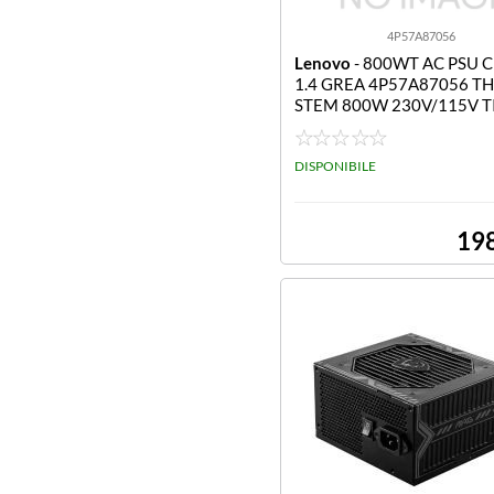
4P57A87056
Lenovo
- 800WT AC PSU C
1.4 GREA 4P57A87056 T
STEM 800W 230V/115V T
M CRPS HOT-SWAP POWE
PLY V1.4
DISPONIBILE
19