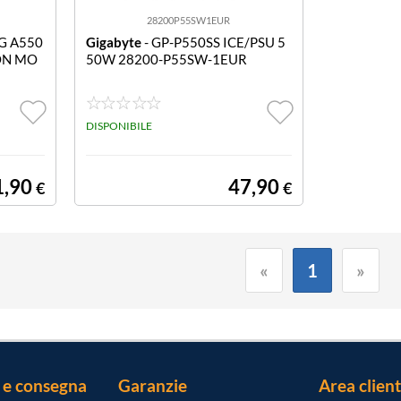
28200P55SW1EUR
G A550
Gigabyte
- GP-P550SS ICE/PSU 5
ON MO
50W 28200-P55SW-1EUR
DISPONIBILE
1,90
47,90
€
€
«
1
»
 e consegna
Garanzie
Area client