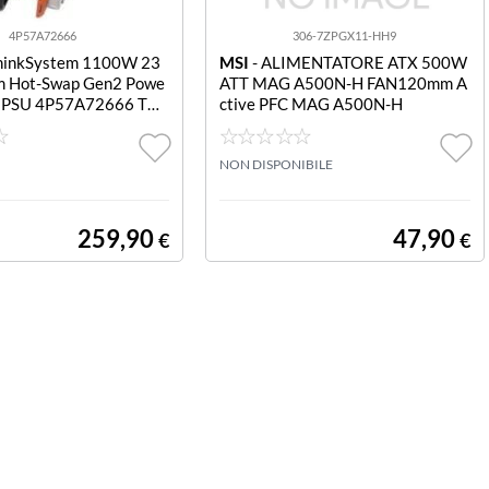
4P57A72666
306-7ZPGX11-HH9
hinkSystem 1100W 23
MSI
- ALIMENTATORE ATX 500W
m Hot-Swap Gen2 Powe
ATT MAG A500N-H FAN120mm A
T PSU 4P57A72666 THI
ctive PFC MAG A500N-H
 1100W 230V TITANI
WAP GEN2 POWER SU
NON DISPONIBILE
259,90
47,90
€
€