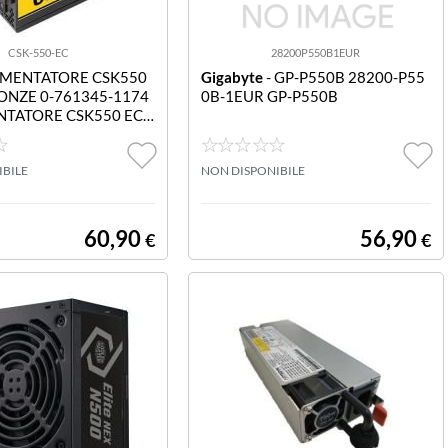
CSK-550-EC
28200P550B1EUR
IMENTATORE CSK550
Gigabyte
- GP-P550B 28200-P55
ONZE 0-761345-1174
0B-1EUR GP-P550B
NTATORE CSK550 EC
e
IBILE
NON DISPONIBILE
60,90
56,90
€
€