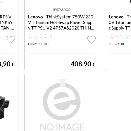
4P57A82020
RPS V
Lenovo
- ThinkSystem 750W 230
Lenovo
- T
HINKSY
V Titanium Hot-Swap Power Suppl
0V Titaniu
ITANIU
y TT PSU V2 4P57A82020 THINK
r Supply T
R SUP
SYSTEM 750W 230V TITANIUM
NKSYSTEM
HOT-SWAP POWER SUPPLY
UM HOT-S
DISPONIBILE
PPLY
DISPONIBILE
8,90
408,90
€
€