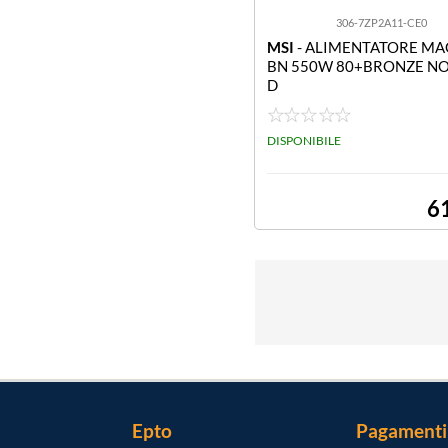
306-7ZP2A11-CE0
MSI
- ALIMENTATORE MA
BN 550W 80+BRONZE N
D
DISPONIBILE
6
Epto
Pagamenti