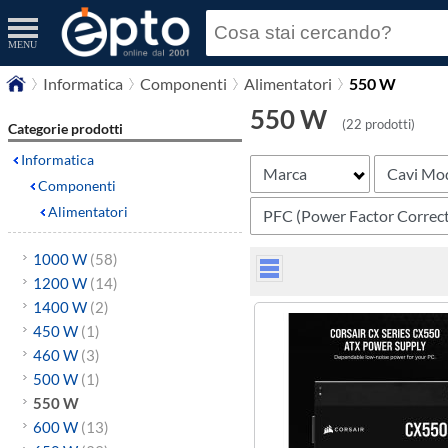
MENU
Informatica
Componenti
Alimentatori
550 W
550 W
(22 prodotti)
Categorie prodotti
Informatica
Marca
Cavi Mod
Componenti
Alimentatori
PFC (Power Factor Correct
1000 W
(58)
1200 W
(14)
1400 W
(2)
450 W
(1)
460 W
(3)
500 W
(1)
550 W
600 W
(13)