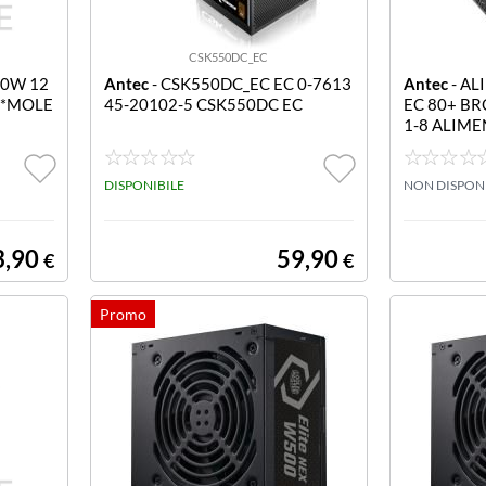
CSK550DC_EC
50W 12
Antec
- CSK550DC_EC EC 0-7613
Antec
- AL
2*MOLE
45-20102-5 CSK550DC EC
EC 80+ BR
1-8 ALIME
80+ Bronz
DISPONIBILE
NON DISPON
3,90
59,90
€
€