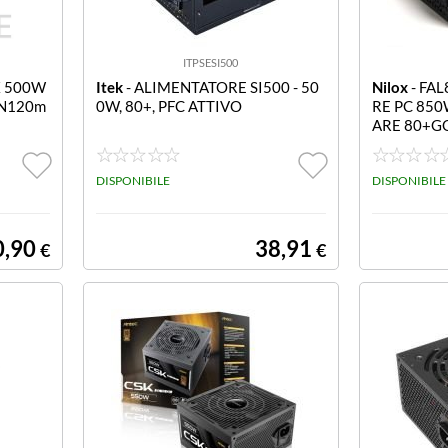
ITPSESI500
X 500W
Itek
- ALIMENTATORE SI500 - 50
Nilox
- FA
AN120m
0W, 80+, PFC ATTIVO
RE PC 85
ARE 80+G
DISPONIBILE
DISPONIBILE
0,90
38,91
€
€