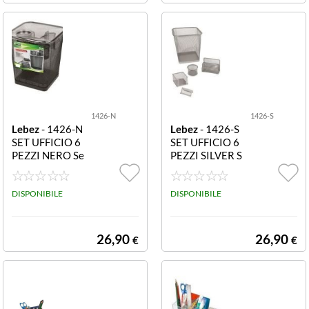
1426-N
1426-S
Lebez
- 1426-N
Lebez
- 1426-S
SET UFFICIO 6
SET UFFICIO 6
PEZZI NERO Se
PEZZI SILVER S
t ufficio 6 pezzi
et ufficio 6 pezzi
nero
silver .
DISPONIBILE
DISPONIBILE
26,90
26,90
€
€