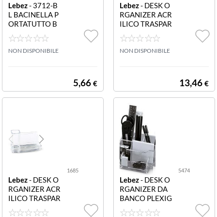
Lebez
- 3712-B
Lebez
- DESK O
L BACINELLA P
RGANIZER ACR
ORTATUTTO B
ILICO TRASPAR
LU 3712BL BA
ENTE 1684 DES
CINELLA PORT
K ORGANIZER I
ATUTTO BLU
NON DISPONIBILE
N ACRILICO TR
NON DISPONIBILE
ASPARENTE
5,66
13,46
€
€
1685
5474
Lebez
- DESK O
Lebez
- DESK O
RGANIZER ACR
RGANIZER DA
ILICO TRASPAR
BANCO PLEXIG
ENTE 1685 DES
LASS 5474 POR
K ORGANIZER I
TATUTTO IN PL