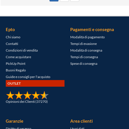
Epto
Pagamenti e consegna
Chi siamo
Modalità di pagamento
Contatti
Tempi di evasione
Condizioni di vendita
Modalità di consegna
Come acquistare
Tempi di consegna
PickUp Point
Spese di consegna
Buoni Regalo
Guide e consigli per l'acquisto
OUTLET
Opinioni dei Clienti (37270)
Garanzie
Area clienti
Diritto di recesso
I tuoi dati