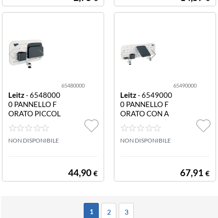
65480000
65490000
Leitz
- 6548000
Leitz
- 6549000
0 PANNELLO F
0 PANNELLO F
ORATO PICCOL
ORATO CON A
O 6548-00-00 P
CCESSORI 654
ANNELLO FOR
9-00-00 PANNE
ATO PICCOLO
NON DISPONIBILE
LLO FORATO C
NON DISPONIBILE
CON ACCESSO
ON ACCESSORI
RI - PORTAPEN
- SUPPORTO P
NE GANCIO E P
C/SMARTPHO
44,90
67,91
€
€
ORTARIVISTE
NE PORTAPEN
NE E GANCIO
1
2
3