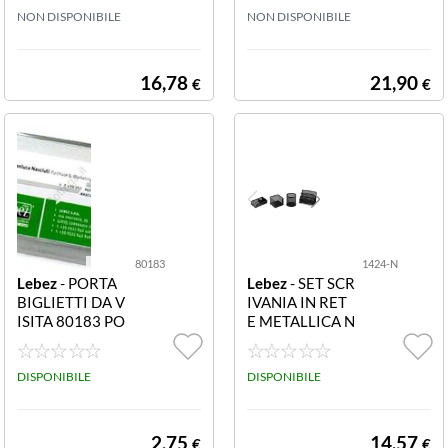
N ACRILICO TR
NON DISPONIBILE
EXIGLASS DA B
NON DISPONIBILE
ASPARENTE
ANCO CON AC
CESSORI
16,78
21,90
€
€
80183
1424-N
Lebez
- PORTA
Lebez
- SET SCR
BIGLIETTI DA V
IVANIA IN RET
ISITA 80183 PO
E METALLICA N
RTABIGLIETTI
ERO CF4 ACCE
DA VISITA
SSORI 1424-N
DISPONIBILE
SET SCRIVANIA
DISPONIBILE
4 ACCESSORI I
N RETE METAL
LICA NERO
2,75
14,57
€
€