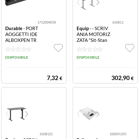
L".
1712004058
650811
Durable
- PORT
Equip
- - SCRIV
AOGGETTI IDE
ANIA MOTORIZ
ALBOXPEN TR
ZATA "Sit-Stan
AY CARBONE 1
d" Grigia ELETT
712004058 ID
RIC SIT DESK F
EALBOXPEN T
DISPONIBILE
RAME 650811
DISPONIBILE
RAY portapenne
ELETTRIC SIT S
carbone
TAND DESK FR
AME
7,32
302,90
€
€
650812C
100091393