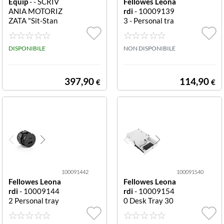
Equip
- - SCRIV
Fellowes Leona
ANIA MOTORIZ
rdi
- 10009139
ZATA "Sit-Stan
3 - Personal tra
d" Nera ELETTR
y 400x300x50
IC SIT DESK FR
mm DESK 447X
AME BLACK 65
DISPONIBILE
300X50MM BI
NON DISPONIBILE
0812 ELETTRIC
ANCO Desk Tra
SIT STAND DES
y 447x300x50
K FRAME BLAC
mm with USB-A
397,90
114,90
€
€
K
USB-C - keyston
e only White
100091442
100091540
Fellowes Leona
Fellowes Leona
rdi
- 10009144
rdi
- 10009154
2 Personal tray
0 Desk Tray 30
400x300x50m
0x275x50mm w
m / Nero DESK
ith USB-A, USB-