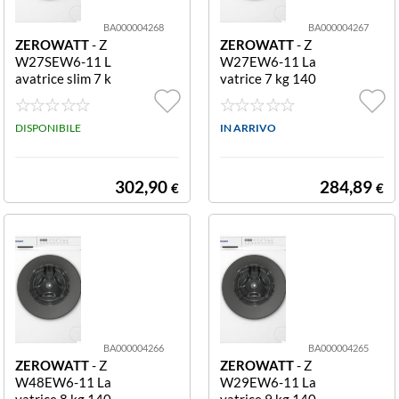
BA000004268
BA000004267
ZEROWATT
- Z
ZEROWATT
- Z
W27SEW6-11 L
W27EW6-11 La
avatrice slim 7 k
vatrice 7 kg 140
g 1200 rpm ZW
0 rpm ZW27EW
27SEW6-11 LA
6-11 LAV 7KG 1
V 7KG 1200G S
DISPONIBILE
200G INVER
IN ARRIVO
LIM
302,90
284,89
€
€
BA000004266
BA000004265
ZEROWATT
- Z
ZEROWATT
- Z
W48EW6-11 La
W29EW6-11 La
vatrice 8 kg 140
vatrice 9 kg 140