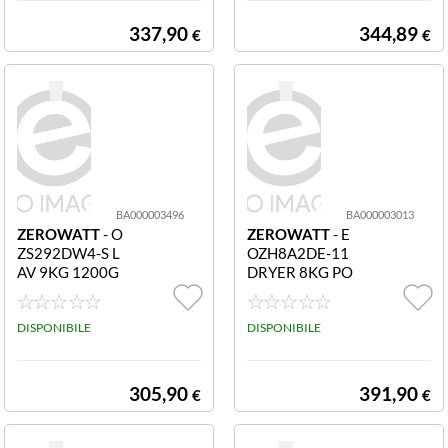
337,90
344,89
€
€
BA000003496
BA000003013
ZEROWATT
- O
ZEROWATT
- E
ZS292DW4-S L
OZH8A2DE-11
AV 9KG 1200G
DRYER 8KG PO
'B'
MPA D
DISPONIBILE
DISPONIBILE
305,90
391,90
€
€