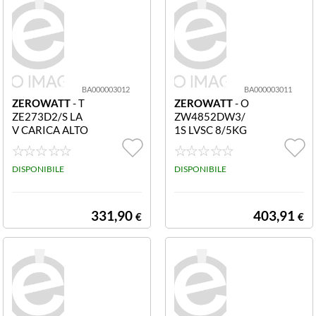
BA000003012
BA000003011
ZEROWATT
- T
ZEROWATT
- O
ZE273D2/S LA
ZW4852DW3/
V CARICA ALTO
1S LVSC 8/5KG
7KG
1400G
DISPONIBILE
DISPONIBILE
331,90
403,91
€
€