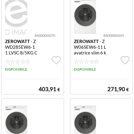
BA000004270
BA000004269
ZEROWATT
- Z
ZEROWATT
- Z
WD285EW6-1
W06SEW6-11 L
1 LVSC 8/5KG C
avatrice slim 6 k
OMPAT
g 1000 rpm ZW
06SEW6-11 LA
DISPONIBILE
V 6KG 1000G S
DISPONIBILE
LIM
403,91
271,90
€
€