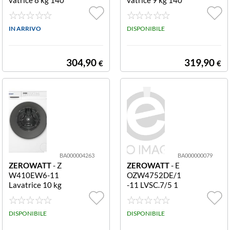
0 rpm ZW48EW
0 rpm ZW29EW
6-11 LAV 8KG 1
6-11 LAV 9KG 1
400G INVER
IN ARRIVO
200G INVER
DISPONIBILE
304,90
319,90
€
€
BA000004263
BA000000079
ZEROWATT
- Z
ZEROWATT
- E
W410EW6-11
OZW4752DE/1
Lavatrice 10 kg
-11 LVSC.7/5 1
1400 rpm ZW4
400G
10EW6-11 LAV
10KG 1400G IN
DISPONIBILE
DISPONIBILE
V