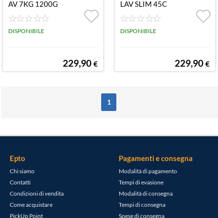
AV 7KG 1200G
LAV SLIM 45C
'C'
M 7KG
DISPONIBILE
DISPONIBILE
229,90
229,90
€
€
1
Epto
Pagamenti e consegna
Chi siamo
Modalità di pagamento
Contatti
Tempi di evasione
Condizioni di vendita
Modalità di consegna
Come acquistare
Tempi di consegna
PickUp Point
Spese di consegna