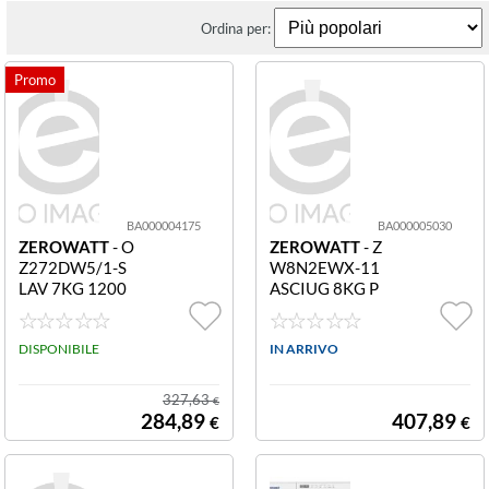
Ordina per:
BA000004175
BA000005030
ZEROWATT
- O
ZEROWATT
- Z
Z272DW5/1-S
W8N2EWX-11
LAV 7KG 1200
ASCIUG 8KG P
G 47C
OMPA D
DISPONIBILE
IN ARRIVO
327,63
€
284,89
407,89
€
€