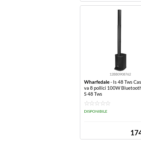
12BB0908762
Wharfedale
- Is 48 Tws Cas
va 8 pollici 100W Bluetooth
S 48 Tws
DISPONIBILE
17