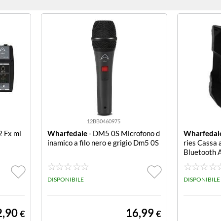
12BB0460975
2 Fx mi
Wharfedale
- DM5 0S Microfono d
Wharfedal
inamico a filo nero e grigio Dm5 0S
ries Cassa 
Bluetooth 
DISPONIBILE
DISPONIBILE
2,90
16,99
€
€