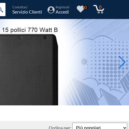
0
0
Contattaci
Registrati
Servizio Clienti
Accedi
Ordina per: