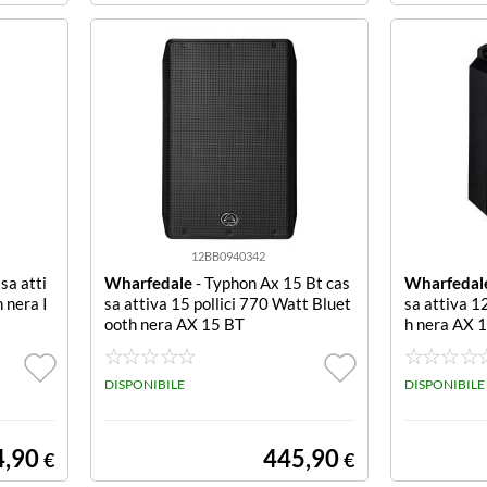
12BB0940342
sa atti
Wharfedale
- Typhon Ax 15 Bt cas
Wharfedal
 nera I
sa attiva 15 pollici 770 Watt Bluet
sa attiva 1
ooth nera AX 15 BT
h nera AX 
DISPONIBILE
DISPONIBILE
4,90
445,90
€
€