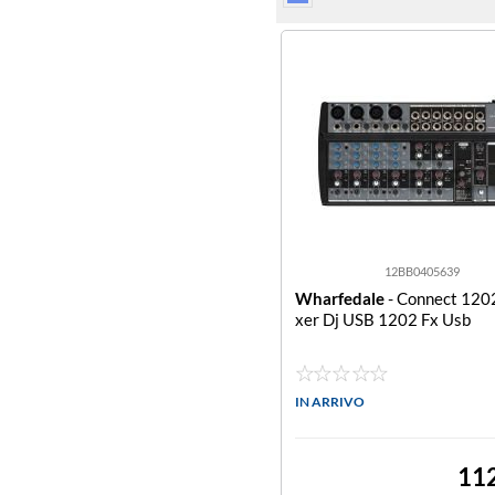
12BB0405639
Wharfedale
- Connect 120
xer Dj USB 1202 Fx Usb
IN ARRIVO
11