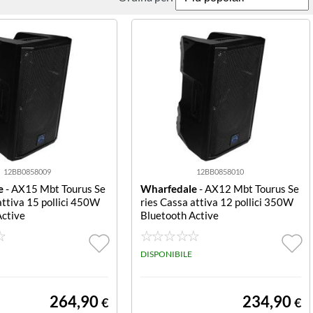
12BB0858009
12BB0858010
e
- AX15 Mbt Tourus Se
Wharfedale
- AX12 Mbt Tourus Se
attiva 15 pollici 450W
ries Cassa attiva 12 pollici 350W
Active
Bluetooth Active
DISPONIBILE
264,90
234,90
€
€