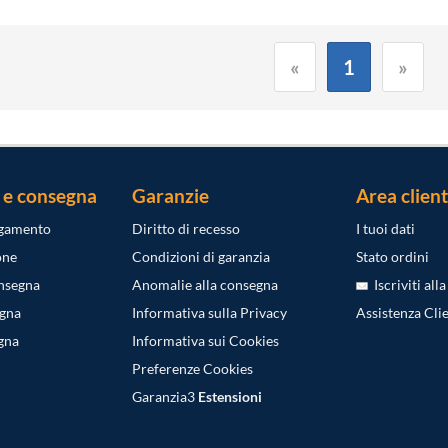
«
1
»
 e consegna
Garanzie
Area client
agamento
Diritto di recesso
I tuoi dati
one
Condizioni di garanzia
Stato ordini
onsegna
Anomalie alla consegna
Iscriviti all
egna
Informativa sulla Privacy
Assistenza Clie
gna
Informativa sui Cookies
Preferenze Cookies
Garanzia3
Estensioni