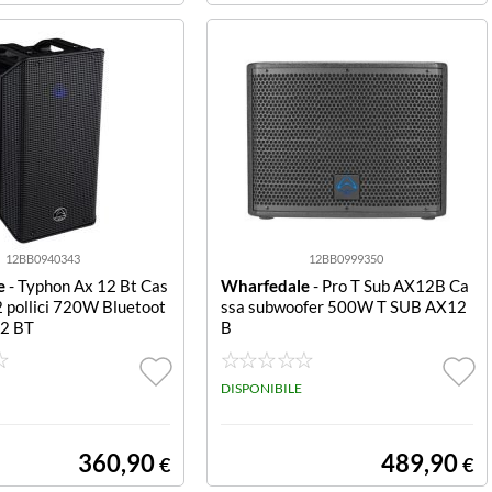
12BB0940343
12BB0999350
e
- Typhon Ax 12 Bt Cas
Wharfedale
- Pro T Sub AX12B Ca
2 pollici 720W Bluetoot
ssa subwoofer 500W T SUB AX12
12 BT
B
DISPONIBILE
360,90
489,90
€
€