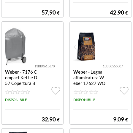
57,90
42,90
€
€
13BB0615670
13BB0555007
Weber
- 7176 C
Weber
- Legna
ompact Kettle D
affumicatura W
57 Copertura B
eber 17627 WO
arbecue Grigio
OD CHIPS Whis
D57
key Whiskey
DISPONIBILE
DISPONIBILE
32,90
9,09
€
€