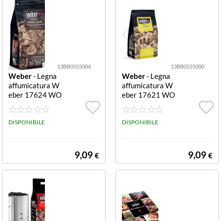
13BB0555004
13BB0555000
Weber
- Legna
Weber
- Legna
affumicatura W
affumicatura W
eber 17624 WO
eber 17621 WO
OD CHIPS Hick
OD CHIPS Appl
ory Hickory
e Apple
DISPONIBILE
DISPONIBILE
9,09
9,09
€
€