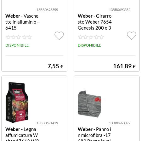
13BB0693355
13BB0693352
Weber
- Vasche
Weber
- Girarro
tte in alluminio -
sto Weber 7654
6415
Genesis 200 e 3
00 Inox Genesis
200 e 300
DISPONIBILE
DISPONIBILE
7,55
161,89
€
€
13BB0691419
13BB0663097
Weber
- Legna
Weber
- Panno i
affumicatura W
n microfibra -17
eber 17663 WO
689 Panno in mi