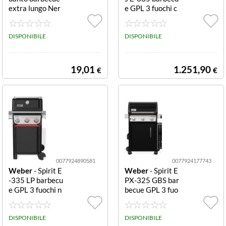
extra lungo Ner
e GPL 3 fuochi c
o Guanto barbec
on laterale Un b
ue Weber 6472
arbecue dalle pr
Nero
DISPONIBILE
estazioni superi
DISPONIBILE
ori con 3 bruciat
ori, Sear Zone, g
riglia Crafted, d
19,01
1.251,90
€
€
esign accattivan
te e finiture pre
mium. Ampi ripi
ani ripiegabili, a
rmadietto chius
o e pannello late
rale Weber Wor
ks per riporre gli
accessori. Con f
ornello laterale.
0077924890581
0077924177743
Weber
- Spirit E
Weber
- Spirit E
-335 LP barbecu
PX-325 GBS bar
e GPL 3 fuochi n
becue GPL 3 fuo
ero inox Il miglio
chi nero inox
r barbecue entr
y level a tre bru
DISPONIBILE
DISPONIBILE