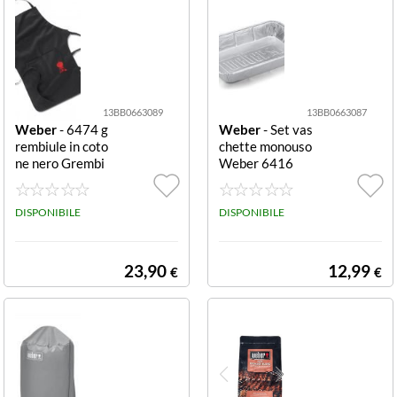
13BB0663089
13BB0663087
Weber
- 6474 g
Weber
- Set vas
rembiule in coto
chette monouso
ne nero Grembi
Weber 6416
ule in cotone ner
o con ricamo Ke
ttle rosso, tasca
DISPONIBILE
DISPONIBILE
e passante ante
riore, taglia unic
a.
23,90
12,99
€
€