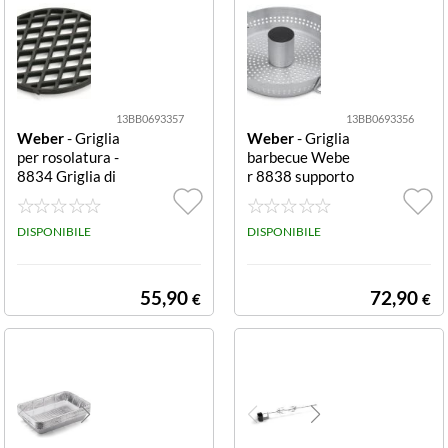
13BB0693357
13BB0693356
Weber
- Griglia
Weber
- Griglia
per rosolatura -
barbecue Webe
8834 Griglia di
r 8838 supporto
cottura Gourme
cottura pollame
t BBQ System in
Cromo lucido su
ghisa smaltata,
DISPONIBILE
pporto cottura p
DISPONIBILE
diametro 30 cm.
ollame
55,90
72,90
€
€