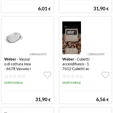
e le superfici.
6,01
31,90
€
€
13BB0663093
13BB0663090
Weber
- Vassoi
Weber
- Cubetti
o di cottura inox
accendifuoco - 1
- 6678 Vassoio i
7612 Cubetti ac
nox per grigliare
cendifuoco senz
verdure ed altri
a additivi aggiun
prodotti, misure
DISPONIBILE
ti, confezione di
DISPONIBILE
37x27x3 cm.
48 pezzi
31,90
6,56
€
€