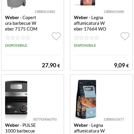
13BB0615682
13BB0615680
Weber
- Copert
Weber
- Legna
ura barbecue W
affumicatura W
eber 7175 COM
eber 17664 WO
PACT KETTLE D
OD CHIPS Pork
47 Grigio D47
Smoking Blend
DISPONIBILE
Pork Smoking Bl
DISPONIBILE
end
27,90
9,09
€
€
0077924060793
13BB0615677
Weber
- PULSE
Weber
- Legna
1000 barbecue
affumicatura W