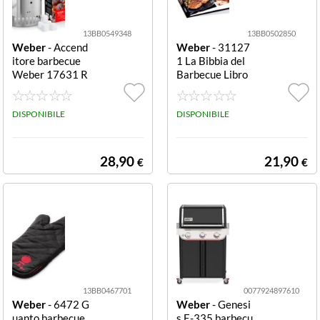
13BB0549348
13BB0502850
Weber
- Accend
Weber
- 31127
itore barbecue
1 La Bibbia del
Weber 17631 R
Barbecue Libro
apid Fire Silver
Ricettario in Ital
Rapid Fire
iano del Barbec
DISPONIBILE
ue con 160 ricet
DISPONIBILE
te e 130 tecnich
e di preparazion
e.
28,90
21,90
€
€
13BB0467701
0077924897610
Weber
- 6472 G
Weber
- Genesi
uanto barbecue
s E-335 barbecu