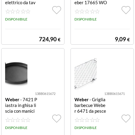
elettrico da tav
eber 17665 WO
olo nero Quando
OD CHIPS Seaf
la tecnologia int
ood Smoking Ble
elligente si fond
DISPONIBILE
nd Seafood Smo
DISPONIBILE
e con prestazion
king Blend
i digitali all'avan
guardia nasce P
724,90
9,09
€
€
ulse 1000, il bar
becue che rivolu
zionerÃÂ?Â il m
odo tradizionale
di cuocere alla g
riglia.
13BB0615672
13BB0615671
Weber
- 7421 P
Weber
- Griglia
iastra in ghisa li
barbecue Webe
scia con manici
r 6471 da pesce
Gourmet Bbq Sy
Cromo lucido da
stem liscia con
pesce
manici
DISPONIBILE
DISPONIBILE