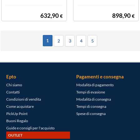
ciatori della cat
egoria e con for
nello laterale. E
632,90
898,90
€
€
cco a te il nuovo
Spirit E-335.
1
2
3
4
5
Epto
Pagamenti e consegna
Chi siamo
Modalità di pagamento
Contatti
Tempi di evasione
Condizioni di vendita
Modalità di consegna
Come acquistare
Tempi di consegna
PickUp Point
Spese di consegna
Buoni Regalo
Guide e consigli per l'acquisto
OUTLET