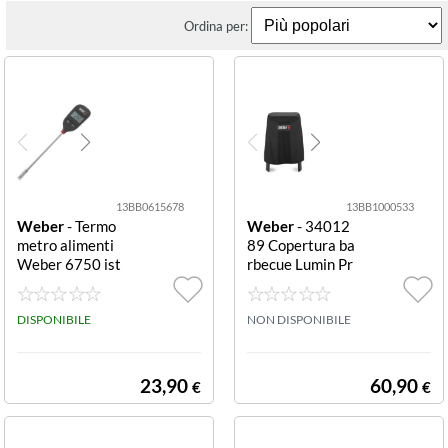
Ordina per:
13BB0615678
13BB1000533
Weber
- Termo
Weber
- 34012
metro alimenti
89 Copertura ba
Weber 6750 ist
rbecue Lumin Pr
antaneo istanta
emium nera sta
neo
nd o carrello Pre
DISPONIBILE
mium
NON DISPONIBILE
23,90
60,90
€
€