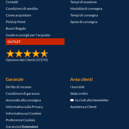
Contatti
Tempi di evasione
Condizioni di vendita
Modalità di consegna
Come acquistare
Tempi di consegna
PickUp Point
Spese di consegna
Buoni Regalo
Guide e consigli per l'acquisto
OUTLET
Opinioni dei Clienti (37270)
Garanzie
Area clienti
Diritto di recesso
I tuoi dati
Condizioni di garanzia
Stato ordini
Anomalie alla consegna
Iscriviti alla Newsletter
Informativa sulla Privacy
Assistenza Clienti
Informativa sui Cookies
Preferenze Cookies
Garanzia3
Estensioni