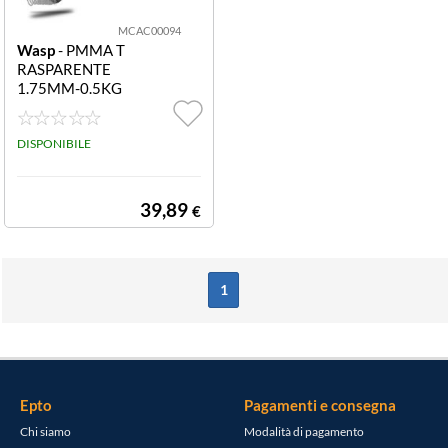
MCAC00094
Wasp
- PMMA T
RASPARENTE
1.75MM-0.5KG
MCAC00094 P
MMA TRASPAR
ENTE 1.75MM-
DISPONIBILE
0.5KG
39,89
€
1
Epto
Pagamenti e consegna
Chi siamo
Modalità di pagamento