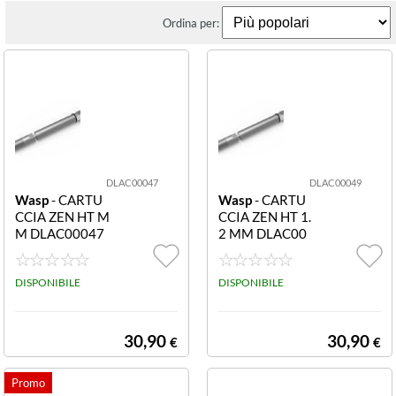
Ordina per:
DLAC00047
DLAC00049
Wasp
- CARTU
Wasp
- CARTU
CCIA ZEN HT M
CCIA ZEN HT 1.
M DLAC00047
2 MM DLAC00
CARTUCCIA ZE
049 CARTUCCI
N HT 0.4 MM
A ZEN HT 1.2 M
DISPONIBILE
M
DISPONIBILE
30,90
30,90
€
€