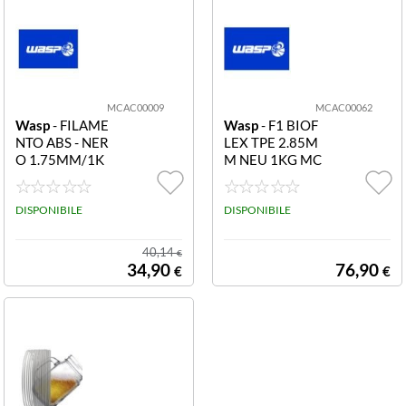
MCAC00009
MCAC00062
Wasp
- FILAME
Wasp
- F1 BIOF
NTO ABS - NER
LEX TPE 2.85M
O 1.75MM/1K
M NEU 1KG MC
G ABS- MCAC0
AC00062 F1 BI
0009 ABS- NER
OFLEX TPE 2.8
O 1.75MM/1K
DISPONIBILE
5MM NEU 1KG
DISPONIBILE
G
40,14
€
34,90
76,90
€
€