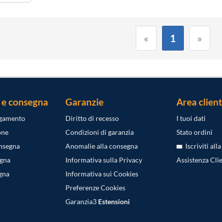
«
1
»
 e consegna
Garanzie
Area client
agamento
Diritto di recesso
I tuoi dati
one
Condizioni di garanzia
Stato ordini
onsegna
Anomalie alla consegna
Iscriviti all
egna
Informativa sulla Privacy
Assistenza Clie
gna
Informativa sui Cookies
Preferenze Cookies
Garanzia3
Estensioni