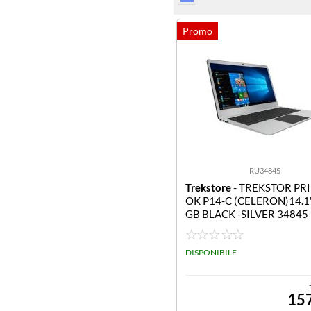
RU34845
Trekstore
- TREKSTOR PR
OK P14-C (CELERON)14.1"
GB BLACK -SILVER 34845
DISPONIBILE
15