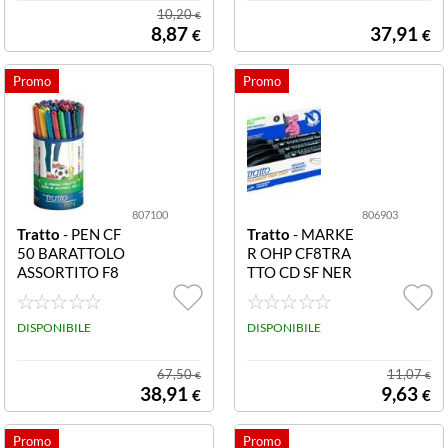
10,20
€
8,87
37,91
€
€
807100
806903
Tratto
- PEN CF
Tratto
- MARKE
50 BARATTOLO
R OHP CF8TRA
ASSORTITO F8
TTO CD SF NER
07100 CF50 BA
O F806903 AST
RATTOLO TRAT
UCCIO 8 PZ TR
TO PEN ASSOR
DISPONIBILE
ATTO CD MAR
DISPONIBILE
TITO
K OHP NERO P/
SUPERFINE 0 8
67,50
11,07
€
€
MM TRATTO 0
38,91
9,63
€
€
3 MM PERMAN
ENTE PER TUT
TE LE SUPERFI