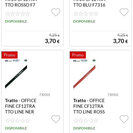
TTO ROSSO F7
TTO BLU F7316
31602 CF12TR
01 CF12TRATT
ATTO OFFICE
O OFFICE MAX
MAXI ROSSO
DISPONIBILE
I BLU
DISPONIBILE
4,25
4,25
€
€
3,70
3,70
€
€
730503
730502
Tratto
- OFFICE
Tratto
- OFFICE
FINE CF12TRA
FINE CF12TRA
TTO LINE NER
TTO LINE ROSS
O F730503 CF1
O F730502 CF1
2TRATTO OFFI
2TRATTO OFFI
CE LINE NERO
DISPONIBILE
CE LINE ROSSO
DISPONIBILE