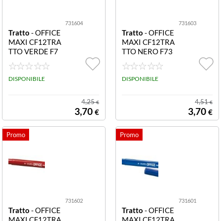
731604
731603
Tratto
- OFFICE
Tratto
- OFFICE
MAXI CF12TRA
MAXI CF12TRA
TTO VERDE F7
TTO NERO F73
31604 CF12TR
1603 CF12TRA
ATTO OFFICE
TTO OFFICE M
MAXI VERDE
DISPONIBILE
AXI NERO
DISPONIBILE
4,25
4,51
€
€
3,70
3,70
€
€
731602
731601
Tratto
- OFFICE
Tratto
- OFFICE
MAXI CF12TRA
MAXI CF12TRA