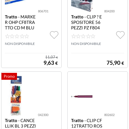
806701
804200
Tratto
- MARKE
Tratto
- CLIP ? E
R OHP CF8TRA
SPOSITORE 56
TTO CD M BLU
PEZZI PZ F804
F806701 ASTU
200 Espo Tratto
CCIO 8 PZ TRA
Clip 56 pz
TTO CD MARK
NON DISPONIBILE
NON DISPONIBILE
OHP BLU P/ME
DIA 2 2 MM TR
11,07
€
ATTO 1 0 MM P
9,63
75,90
€
€
ERMANENTE P
ER TUTTE LE S
UPERFICI (CD E
DVD)
042300
802602
Tratto
- CANCE
Tratto
- CLIP CF
LLIK BL 3 PEZZI
12TRATTO ROS