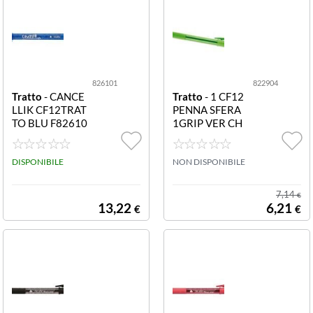
826101
822904
Tratto
- CANCE
Tratto
- 1 CF12
LLIK CF12TRAT
PENNA SFERA
TO BLU F82610
1GRIP VER CH
1 CF12TRATTO
F822904 CF12
CANCELLIK BL
PENNA SFERA
U
DISPONIBILE
TRATTO 1GRIP
NON DISPONIBILE
VERDE CHIAR
O
7,14
€
13,22
6,21
€
€