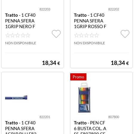
822203
822202
Tratto
- 1 CF40
Tratto
- 1 CF40
PENNA SFERA
PENNA SFERA
1GRIP NERO F
1GRIP ROSSO F
822203 CF40P
822202 CF40P
ENNA SFERA T
ENNA SFERA T
RATTO 1GRIP
NON DISPONIBILE
RATTO 1GRIP R
NON DISPONIBILE
NERO
OSSO
18,34
18,34
€
€
822201
807800
Tratto
- 1 CF40
Tratto
- PEN CF
PENNA SFERA
6 BUSTA COL. A
1GRIP BLU F82
SS. F807800 CF