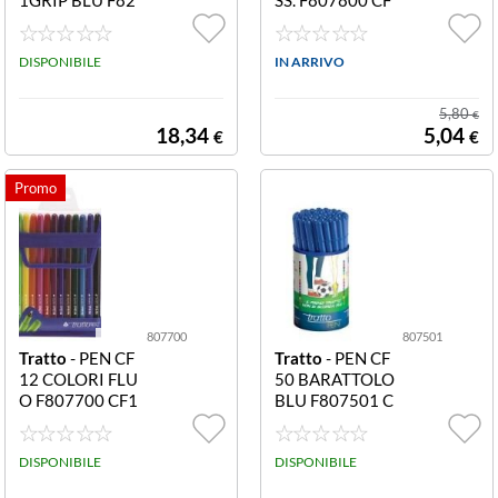
2201 CF40PEN
6 TRATTO PEN
NA SFERA TRA
BUSTA COL. AS
TTO 1GRIP BLU
DISPONIBILE
S.
IN ARRIVO
5,80
€
18,34
5,04
€
€
807700
807501
Tratto
- PEN CF
Tratto
- PEN CF
12 COLORI FLU
50 BARATTOLO
O F807700 CF1
BLU F807501 C
2 TRATTO PEN
F50 BARATTOL
COLORI FLUO
O TRATTO PEN
DISPONIBILE
BLU
DISPONIBILE