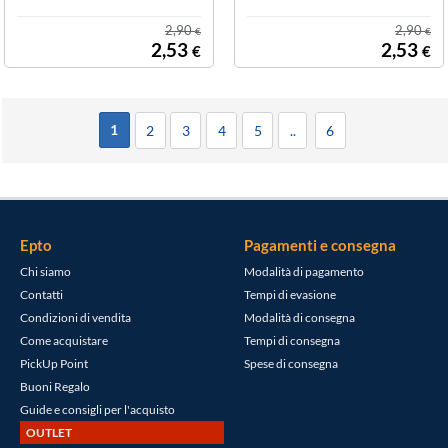
2,90
2,90
€
€
2,53
2,53
€
€
1
2
3
4
5
..
6
Epto
Pagamenti e consegna
Chi siamo
Modalità di pagamento
Contatti
Tempi di evasione
Condizioni di vendita
Modalità di consegna
Come acquistare
Tempi di consegna
PickUp Point
Spese di consegna
Buoni Regalo
Guide e consigli per l'acquisto
OUTLET