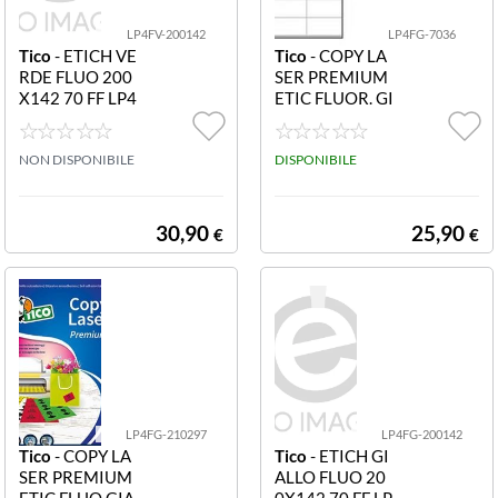
LP4FV-200142
LP4FG-7036
Tico
- ETICH VE
Tico
- COPY LA
RDE FLUO 200
SER PREMIUM
X142 70 FF LP4
ETIC FLUOR. GI
FV-200142 Etic
ALLO DIAM.70
hette in carta ve
X36 SING. LP4F
rde fluorescente
NON DISPONIBILE
G-7036 AUTOA
DISPONIBILE
200x142mm 2
DESIVE GIALLO
etichette per fo
A4 CON MARGI
glio adesivo per
NI F.TO 70X36
30,90
25,90
€
€
manente laser/i
ETICHETTE PE
nkjet 70 ff
R FOGLIO 24 (7
0PZ) INKJET/L
ASER/COPY
LP4FG-210297
LP4FG-200142
Tico
- COPY LA
Tico
- ETICH GI
SER PREMIUM
ALLO FLUO 20
ETIC.FLUO.GIA
0X142 70 FF LP