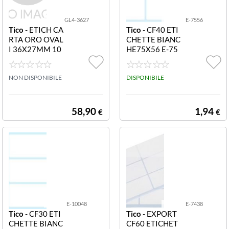
GL4-3627
E-7556
Tico
- ETICH CA
Tico
- CF40 ETI
RTA ORO OVAL
CHETTE BIANC
I 36X27MM 10
HE75X56 E-75
0FF GL4-3627
56 Etichette bia
Etichette in cart
nche in busta - 7
a oro ovali 36x2
NON DISPONIBILE
5x56 - 10 ff
DISPONIBILE
7mm 50 etichet
te per foglio ade
sivo permanent
58,90
1,94
€
€
e 100ff
E-10048
E-7438
Tico
- CF30 ETI
Tico
- EXPORT
CHETTE BIANC
CF60 ETICHET