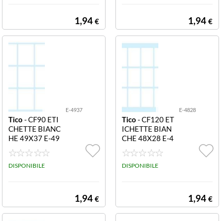
1,94
1,94
€
€
E-4937
E-4828
Tico
- CF90 ETI
Tico
- CF120 ET
CHETTE BIANC
ICHETTE BIAN
HE 49X37 E-49
CHE 48X28 E-4
37 Etichette bia
828 Etichette bi
nche in busta - 4
anche in busta -
9x37 - 10 ff
DISPONIBILE
48x28 - 10 ff
DISPONIBILE
1,94
1,94
€
€