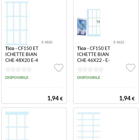
E-4820
E-4622
Tico
- CF150 ET
Tico
- CF150 ET
ICHETTE BIAN
ICHETTE BIAN
CHE 48X20 E-4
CHE 46X22 - E-
820 Etichette bi
4622 Etichette
anche in busta -
bianche in busta
48x20 - 10 ff
DISPONIBILE
- 46x22 - 10 ff
DISPONIBILE
1,94
1,94
€
€