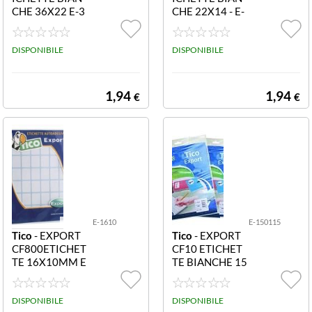
CHE 36X22 E-3
CHE 22X14 - E-
622 Etichette bi
2214 Etichette
anche in busta -
bianche in busta
36x22 - 10 ff
DISPONIBILE
- 22x14 - 10 ff
DISPONIBILE
1,94
1,94
€
€
E-1610
E-150115
Tico
- EXPORT
Tico
- EXPORT
CF800ETICHET
CF10 ETICHET
TE 16X10MM E
TE BIANCHE 15
-1610 ETICHET
0X115 E-15011
TE BIANCHE IN
5 Etichette bian
BUSTA - 16X10
DISPONIBILE
che in busta - 15
DISPONIBILE