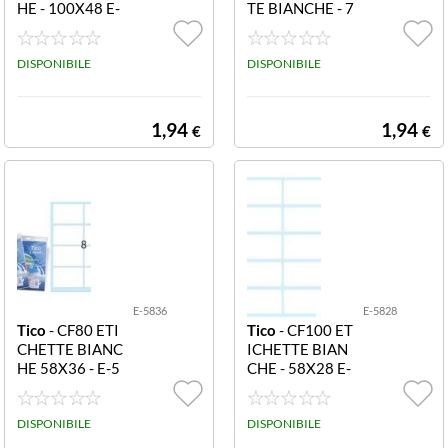
HE - 100X48 E-
TE BIANCHE - 7
10048 Etichett
4X38 E-7438 Et
e bianche in bus
ichette bianche i
ta - 100x48 - 10
DISPONIBILE
n busta - 74x38
DISPONIBILE
ff
- 10 ff
1,94
1,94
€
€
E-5836
E-5828
Tico
- CF80 ETI
Tico
- CF100 ET
CHETTE BIANC
ICHETTE BIAN
HE 58X36 - E-5
CHE - 58X28 E-
836 Etichette bi
5828 Etichette
anche in busta -
bianche in busta
58x36 - 10 ff
DISPONIBILE
- 58x28 - 10 ff
DISPONIBILE