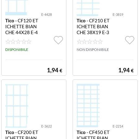
E-4428
E-3819
Tico
- CF120 ET
Tico
- CF210 ET
ICHETTE BIAN
ICHETTE BIAN
CHE 44X28 E-4
CHE 38X19 E-3
428 Etichette bi
819 Etichette bi
anche in busta -
anche in busta -
44x28 - 10 ff
DISPONIBILE
38x19 - 10 ff
NON DISPONIBILE
1,94
1,94
€
€
E-3622
E-2214
Tico
- CF200 ET
Tico
- CF450 ET
ICHETTE BIAN
ICHETTE BIAN