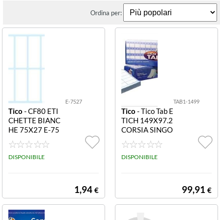
Ordina per:
E-7527
TAB1-1499
Tico
- CF80 ETI
Tico
- Tico Tab E
CHETTE BIANC
TICH 149X97.2
HE 75X27 E-75
CORSIA SINGO
27 Etichette bia
LA TAB1-1499
nche in busta - 7
AUTOADESIVE
5x27 - 10 ff
DISPONIBILE
X PC F.TO 149X
DISPONIBILE
97 2 LARGH. B
ANDA 170-ETI
CHETTE X FAN
1,94
99,91
€
€
FOLD N 3 (500
PZ) AGHI