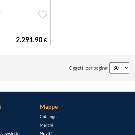
2.291,90
€
Oggetti per pagina:
i
Mappe
Catalogo
Marchi
a Newsletter
Novità