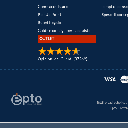
Come acquistare
Tempi di cons
PickUp Point
Spese di conse
Buoni Regalo
Guide e consigli per l'acquisto
OUTLET
Opinioni dei Clienti (37269)
Tutti i prezzi pubblica
Epto, Contra