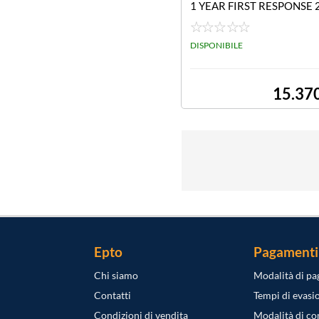
1 YEAR FIRST RESPONSE 
NTAC
DISPONIBILE
15.37
Epto
Pagamenti
Chi siamo
Modalità di p
Contatti
Tempi di evasi
Condizioni di vendita
Modalità di c