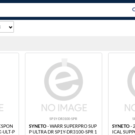
i
SP1Y-DR3100-SPR
S
RESPON
SYNETO
- WARR SUPERPRO SUP
SYNETO
- 
-ULT-P
P ULTRA DR SP1Y-DR3100-SPR 1
ICAL SUP