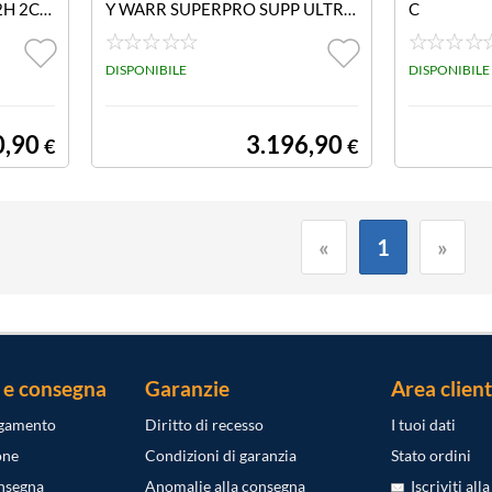
2H 2CO
Y WARR SUPERPRO SUPP ULTRA
C
DR
DISPONIBILE
DISPONIBILE
0,90
3.196,90
€
€
«
1
»
 e consegna
Garanzie
Area client
agamento
Diritto di recesso
I tuoi dati
one
Condizioni di garanzia
Stato ordini
onsegna
Anomalie alla consegna
Iscriviti all