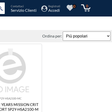
0
0
Contattaci
Registrati
Servizio Clienti
Accedi
Ordina per:
P2Y-HSA2100-MC
2 YEARS MISSION CRIT
PORT SP2Y-HSA2100-M