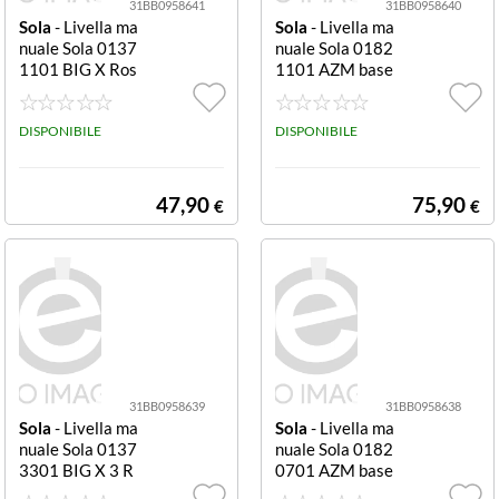
31BB0958641
31BB0958640
Sola
- Livella ma
Sola
- Livella ma
nuale Sola 0137
nuale Sola 0182
1101 BIG X Ros
1101 AZM base
so
magnetica Anod
izzato bronzo ba
DISPONIBILE
se magnetica
DISPONIBILE
47,90
75,90
€
€
31BB0958639
31BB0958638
Sola
- Livella ma
Sola
- Livella ma
nuale Sola 0137
nuale Sola 0182
3301 BIG X 3 R
0701 AZM base
osso
magnetica Anod