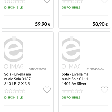
izzato bronzo ba
DISPONIBILE
se magnetica
DISPONIBILE
59,90
58,90
€
€
31BB0958637
31BB0958636
Sola
- Livella ma
Sola
- Livella ma
nuale Sola 0137
nuale Sola 0111
3401 BIG X 3 R
1401 AV Silver
osso
DISPONIBILE
DISPONIBILE