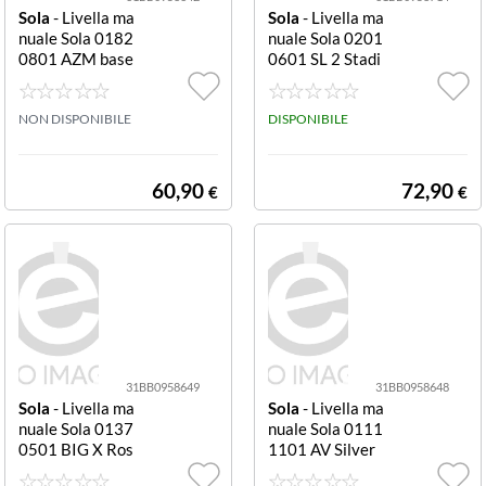
Sola
- Livella ma
Sola
- Livella ma
nuale Sola 0182
nuale Sola 0201
0801 AZM base
0601 SL 2 Stadi
magnetica Anod
a Silver Stadia
izzato bronzo ba
se magnetica
NON DISPONIBILE
DISPONIBILE
60,90
72,90
€
€
31BB0958649
31BB0958648
Sola
- Livella ma
Sola
- Livella ma
nuale Sola 0137
nuale Sola 0111
0501 BIG X Ros
1101 AV Silver
so