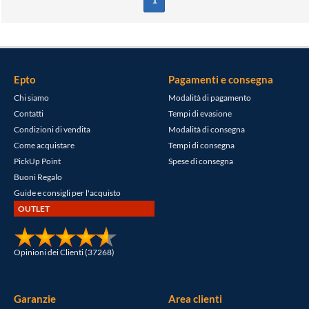
1
Epto
Pagamenti e consegna
Chi siamo
Modalità di pagamento
Contatti
Tempi di evasione
Condizioni di vendita
Modalità di consegna
Come acquistare
Tempi di consegna
PickUp Point
Spese di consegna
Buoni Regalo
Guide e consigli per l'acquisto
OUTLET
Opinioni dei Clienti (37268)
Garanzie
Area clienti