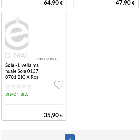
64,90
47,90
€
€
31BB0958635
Sola
- Livella ma
nuale Sola 0137
0701 BIG X Ros
so
DISPONIBILE
35,90
€