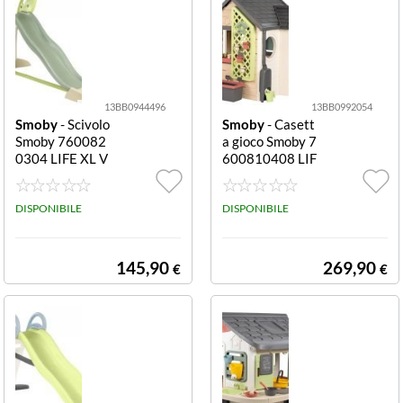
13BB0944496
13BB0992054
Smoby
- Scivolo
Smoby
- Casett
Smoby 760082
a gioco Smoby 7
0304 LIFE XL V
600810408 LIF
erde XL
E Garden House
Garden House
DISPONIBILE
DISPONIBILE
145,90
269,90
€
€