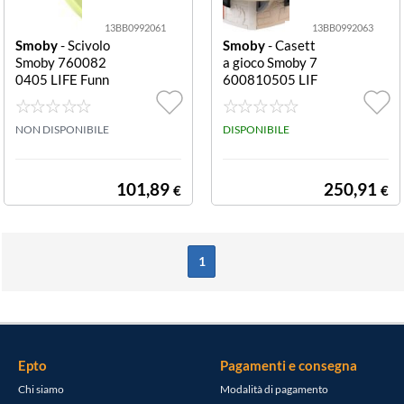
13BB0992061
13BB0992063
Smoby
- Scivolo
Smoby
- Casett
Smoby 760082
a gioco Smoby 7
0405 LIFE Funn
600810505 LIF
y Verde Funny
E Mud Cooking
House Mud Coo
NON DISPONIBILE
king House
DISPONIBILE
101,89
250,91
€
€
1
Epto
Pagamenti e consegna
Chi siamo
Modalità di pagamento