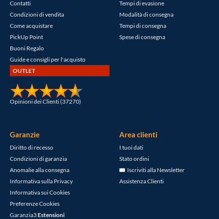
Contatti
Tempi di evasione
Condizioni di vendita
Modalità di consegna
Come acquistare
Tempi di consegna
PickUp Point
Spese di consegna
Buoni Regalo
Guide e consigli per l'acquisto
OUTLET
Opinioni dei Clienti (37270)
Garanzie
Area clienti
Diritto di recesso
I tuoi dati
Condizioni di garanzia
Stato ordini
Anomalie alla consegna
Iscriviti alla Newsletter
Informativa sulla Privacy
Assistenza Clienti
Informativa sui Cookies
Preferenze Cookies
Garanzia3
Estensioni