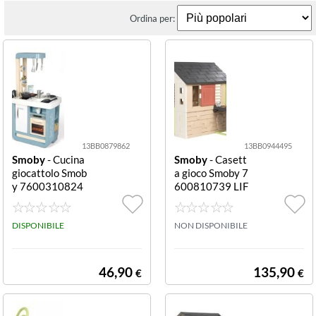
Ordina per:
13BB0879862
13BB0944495
Smoby
- Cucina
Smoby
- Casett
giocattolo Smob
a gioco Smoby 7
y 7600310824
600810739 LIF
Bon Appetit con
E Natura Natur
accessori Bianc
a
o e Bon Appetit
DISPONIBILE
NON DISPONIBILE
con accessori
46,90
135,90
€
€