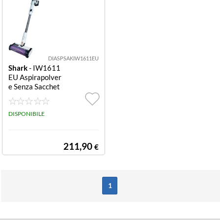
DIASPSAKIW1611EU
Shark
- IW1611
EU Aspirapolver
e Senza Sacchet
to a Batteria 0,4
2 L SCOPA RIC
60MIN FILTRO
DISPONIBILE
ANTI-ALLERGE
N COMPLETE S
EAL
211,90
€
1