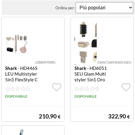
Ordina per:
12BB0970081
DIASCSAKHD6051SEU
Shark
- HD446S
Shark
- HD6051
LEU Multistyler
SEU Glam Multi
5in1 FlexStyle C
styler 5in1 Oro
hampagne 5in1
5in1
DISPONIBILE
DISPONIBILE
210,90
322,90
€
€